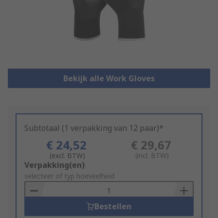
Bekijk alle Work Gloves
Subtotaal (1 verpakking van 12 paar)*
€ 24,52
€ 29,67
(excl. BTW)
(incl. BTW)
Add
Verpakking(en)
to
selecteer of typ hoeveelheid
Basket
Bestellen