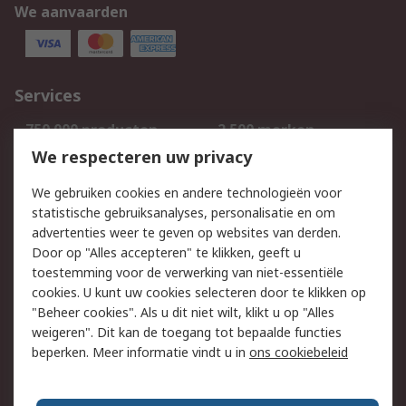
We aanvaarden
Services
750.000 producten
2.500 merken
Bestellen
Inkoopoplossingen
We respecteren uw privacy
Retouren
Technisch advies
We gebruiken cookies en andere technologieën voor
Track & Trace
statistische gebruiksanalyses, personalisatie en om
advertenties weer te geven op websites van derden.
Wettelijk
Door op "Alles accepteren" te klikken, geeft u
toestemming voor de verwerking van niet-essentiële
Cookiebeleid
Email veiligheid
cookies. U kunt uw cookies selecteren door te klikken op
Privacybeleid
Websitevoorwaarden
"Beheer cookies". Als u dit niet wilt, klikt u op "Alles
weigeren". Dit kan de toegang tot bepaalde functies
Algemene
beperken. Meer informatie vindt u in
ons cookiebeleid
verkoopvoorwaarden
Over RS