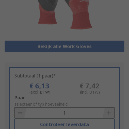
Bekijk alle Work Gloves
Subtotaal (1 paar)*
€ 6,13
€ 7,42
(excl. BTW)
(incl. BTW)
Add
Paar
to
selecteer of typ hoeveelheid
Basket
Controleer leverdata