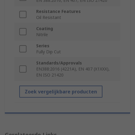
EN 388:2016, EN 407, EN ISO 21420
Resistance Features
Oil Resistant
Coating
Nitrile
Series
Fully Dip Cut
Standards/Approvals
EN388:2016 (4221A), EN 407 (X1XXX),
EN ISO 21420
Zoek vergelijkbare producten
Gerelateerde Links