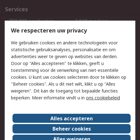
Services
750.000 producten
2.500 merken
Bestellen
Inkoopoplossingen
We respecteren uw privacy
Retouren
Technisch advies
We gebruiken cookies en andere technologieën voor
Track & Trace
statistische gebruiksanalyses, personalisatie en om
advertenties weer te geven op websites van derden.
Wettelijk
Door op "Alles accepteren" te klikken, geeft u
toestemming voor de verwerking van niet-essentiële
Cookiebeleid
Email veiligheid
cookies. U kunt uw cookies selecteren door te klikken op
Privacybeleid
Websitevoorwaarden
"Beheer cookies". Als u dit niet wilt, klikt u op "Alles
weigeren". Dit kan de toegang tot bepaalde functies
Algemene
beperken. Meer informatie vindt u in
ons cookiebeleid
verkoopvoorwaarden
Over RS
Alles accepteren
RS Group
Over ons
Beheer cookies
RS wereldwijd
Werken bij RS
Alles weigeren