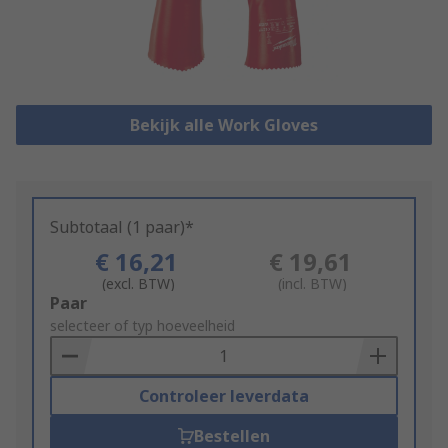
Bekijk alle Work Gloves
Subtotaal (1 paar)*
€ 16,21
€ 19,61
(excl. BTW)
(incl. BTW)
Add
Paar
to
selecteer of typ hoeveelheid
Basket
Controleer leverdata
Bestellen