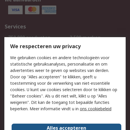
Services
750.000 producten
2.500 merken
Bestellen
Inkoopoplossingen
We respecteren uw privacy
Retouren
Technisch advies
We gebruiken cookies en andere technologieën voor
Track & Trace
statistische gebruiksanalyses, personalisatie en om
advertenties weer te geven op websites van derden.
Wettelijk
Door op "Alles accepteren" te klikken, geeft u
toestemming voor de verwerking van niet-essentiële
Cookiebeleid
Email veiligheid
cookies. U kunt uw cookies selecteren door te klikken op
Privacybeleid
Websitevoorwaarden
"Beheer cookies". Als u dit niet wilt, klikt u op "Alles
weigeren". Dit kan de toegang tot bepaalde functies
Algemene
beperken. Meer informatie vindt u in
ons cookiebeleid
verkoopvoorwaarden
Over RS
Alles accepteren