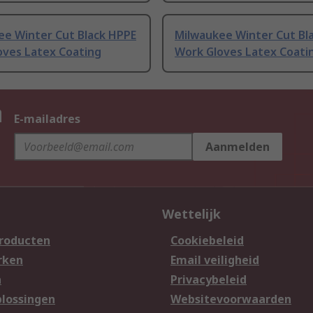
ee Winter Cut Black HPPE
Milwaukee Winter Cut Bl
oves Latex Coating
Work Gloves Latex Coati
n
E-mailadres
Aanmelden
Wettelijk
producten
Cookiebeleid
rken
Email veiligheid
n
Privacybeleid
lossingen
Websitevoorwaarden