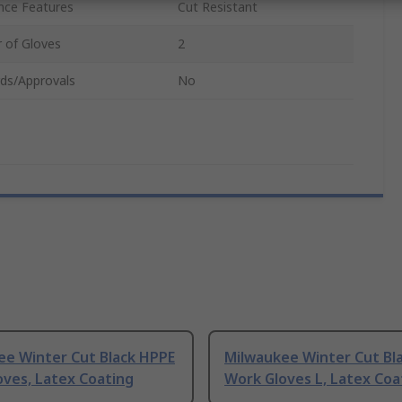
nce Features
Cut Resistant
 of Gloves
2
ds/Approvals
No
ee Winter Cut Black HPPE
Milwaukee Winter Cut Bl
oves, Latex Coating
Work Gloves L, Latex Coa