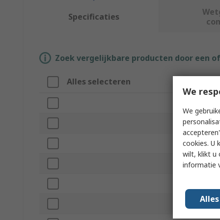
Wet
Specificaties
co
Zoek vergelijkbare producten door een o
Alles selecteren
Attri
We resp
Merk
We gebruike
personalisa
Produc
accepteren"
cookies. U 
Materia
wilt, klikt
Colour
informatie 
Coating
Alle
Series