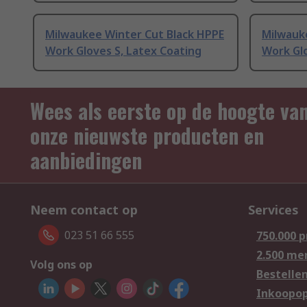
Milwaukee Winter Cut Black HPPE
Milwauk
Work Gloves S, Latex Coating
Work Gl
Wees als eerste op de hoogte va
onze nieuwste producten en
aanbiedingen
Neem contact op
Services
023 51 66 555
750.000 
2.500 me
Volg ons op
Bestelle
Inkoopop