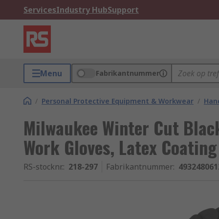
Services
Industry Hub
Support
Menu
Fabrikantnummer
/
Personal Protective Equipment & Workwear
/
Hand
Milwaukee Winter Cut Black
Work Gloves, Latex Coating
RS-stocknr.
:
218-297
Fabrikantnummer
:
493248061