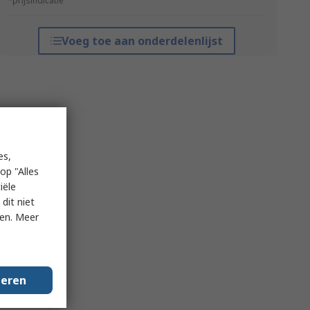
*prijsindicatie
Voeg toe aan onderdelenlijst
es,
op "Alles
iële
dit niet
ken. Meer
geren