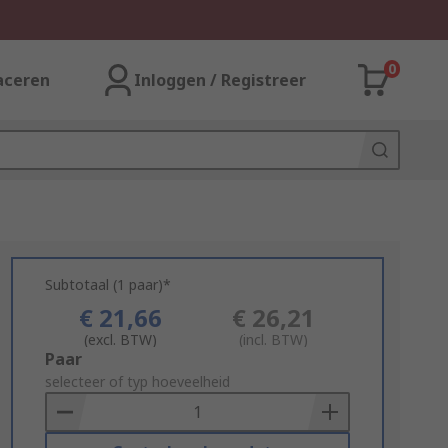
0
aceren
Inloggen / Registreer
Subtotaal (1 paar)*
€ 21,66
€ 26,21
(excl. BTW)
(incl. BTW)
Add
Paar
to
selecteer of typ hoeveelheid
Basket