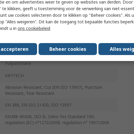
tie en om advertenties weer te geven op websites van derden. Door 
Yes
 te klikken, geeft u toestemming voor de verwerking van niet-essent
Yes
kunt uw cookies selecteren door te klikken op "Beheer cookies". Als u 
 u op "Alles weigeren". Dit kan de toegang tot bepaalde functies beper
Yes
vindt u in
ons cookiebeleid
Yes
s accepteren
Beheer cookies
Alles wei
24
Polyurethane
KRYTECH
Abrasion Resistant, Cut (EN ISO 13997), Puncture
Resistant, Tear Resistant
EN 388, EN ISO 21420, ISO 13997
EN388 4X42B, ISO B, Oeko-Tex Standard 100,
regulation (EC) n°1272/2008, regulation n° 1907/2006