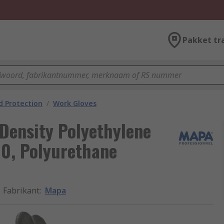
Pakket tr
 Protection
/
Work Gloves
ensity Polyethylene
10, Polyurethane
Fabrikant
:
Mapa