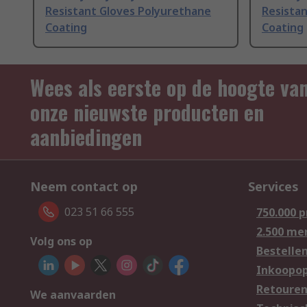
Resistant Gloves Polyurethane
Resista
Coating
Coating
Wees als eerste op de hoogte va
onze nieuwste producten en
aanbiedingen
Neem contact op
Services
023 51 66 555
750.000 
2.500 me
Volg ons op
Bestelle
Inkoopop
Retoure
We aanvaarden