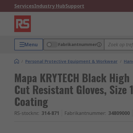
Services
Industry Hub
Support
Menu
Fabrikantnummer
/
Personal Protective Equipment & Workwear
/
Hand
Mapa KRYTECH Black High D
Cut Resistant Gloves, Size 
Coating
RS-stocknr.
:
314-871
Fabrikantnummer
:
34809000