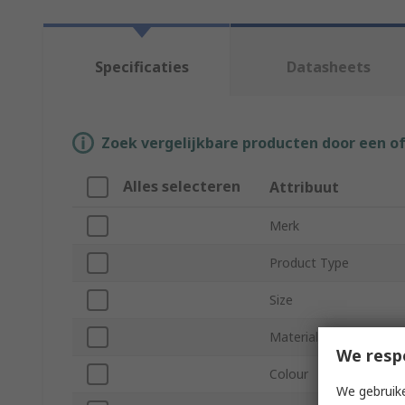
Specificaties
Datasheets
Zoek vergelijkbare producten door een o
Alles selecteren
Attribuut
Merk
Product Type
Size
Material
We resp
Colour
We gebruike