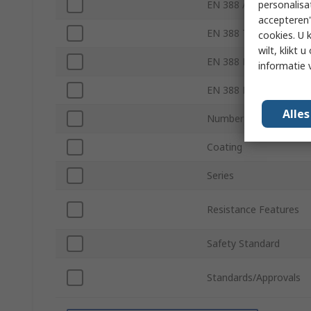
personalisa
EN 388 Abrasion
accepteren"
EN 388 Tear
cookies. U 
wilt, klikt
EN 388 Puncture
informatie 
EN 388 Blade
Alle
Number of Gloves
Coating
Series
Resistance Features
Safety Standard
Standards/Approvals