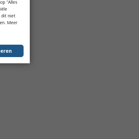
op "Alles
iële
dit niet
ken. Meer
geren