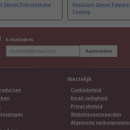
nt Gloves Polyurethane
Resistant Gloves Polyur
Coating
n
E-mailadres
Aanmelden
Wettelijk
producten
Cookiebeleid
rken
Email veiligheid
n
Privacybeleid
lossingen
Websitevoorwaarden
n
Algemene verkoopvoorw