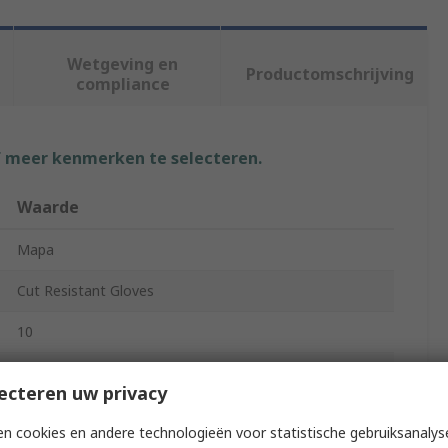
Wetgeving en
Productomschrijving
compliance
f meer kenmerken te selecteren.
Waarde
Mapa
Cut Resistant Gloves
10
High Density Polyethylene
ecteren uw privacy
Black
n cookies en andere technologieën voor statistische gebruiksanalys