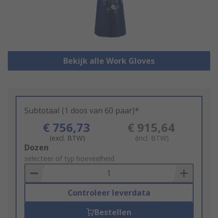
Bekijk alle Work Gloves
Subtotaal (1 doos van 60 paar)*
€ 756,73
€ 915,64
(excl. BTW)
(incl. BTW)
Add
Dozen
to
selecteer of typ hoeveelheid
Basket
Controleer leverdata
Bestellen