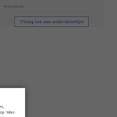
*prijsindicatie
Voeg toe aan onderdelenlijst
es,
op "Alles