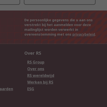
De persoonlijke gegevens die u aan ons
verstrekt bij het aanmelden voor deze
mailinglijst worden verwerkt in
overeenstemming met ons
privacybeleid
.
Over RS
RS Group
Over ons
RS wereldwijd
Werken bij RS
aarden
ESG