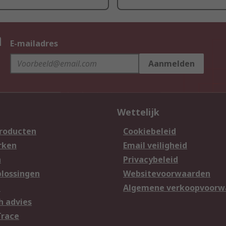
n
E-mailadres
Aanmelden
Wettelijk
producten
Cookiebeleid
rken
Email veiligheid
n
Privacybeleid
lossingen
Websitevoorwaarden
n
Algemene verkoopvoorw
h advies
Trace