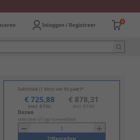
0
aceren
Inloggen / Registreer
Subtotaal (1 doos van 60 paar)*
€ 725,88
€ 878,31
(excl. BTW)
(incl. BTW)
Add
Dozen
to
selecteer of typ hoeveelheid
Basket
Bestellen