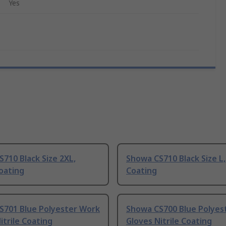
Yes
710 Black Size 2XL,
Showa CS710 Black Size L, 
Coating
Coating
S701 Blue Polyester Work
Showa CS700 Blue Polyes
itrile Coating
Gloves Nitrile Coating