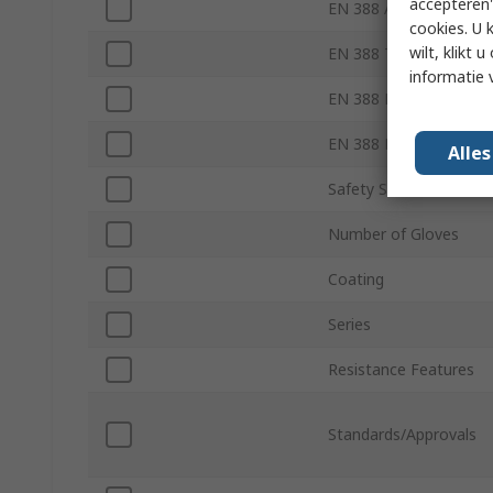
accepteren"
EN 388 Abrasion
cookies. U 
wilt, klikt
EN 388 Tear
informatie 
EN 388 Puncture
EN 388 Blade
Alle
Safety Standard
Number of Gloves
Coating
Series
Resistance Features
Standards/Approvals