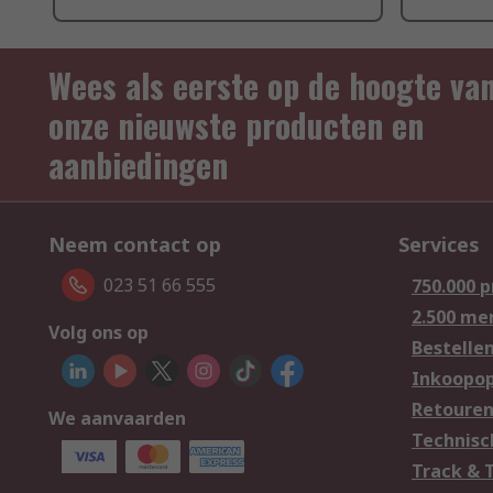
Wees als eerste op de hoogte va
onze nieuwste producten en
aanbiedingen
Neem contact op
Services
023 51 66 555
750.000 
2.500 me
Volg ons op
Bestelle
Inkoopop
Retoure
We aanvaarden
Technisc
Track & 