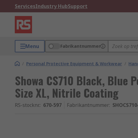
Services
Industry Hub
Support
Menu
Fabrikantnummer
/
Personal Protective Equipment & Workwear
/
Hand
Showa CS710 Black, Blue Po
Size XL, Nitrile Coating
RS-stocknr.
:
670-597
Fabrikantnummer
:
SHOCS710