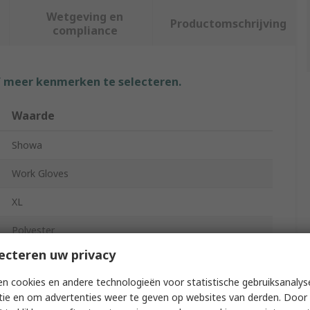
Wetgeving en
Productomschrijving
compliance
f meer kenmerken te selecteren.
Waarde
Showa
Work Gloves
XL
Polyester
ecteren uw privacy
Polyester
n cookies en andere technologieën voor statistische gebruiksanalys
Black, Blue
tie en om advertenties weer te geven op websites van derden. Door 