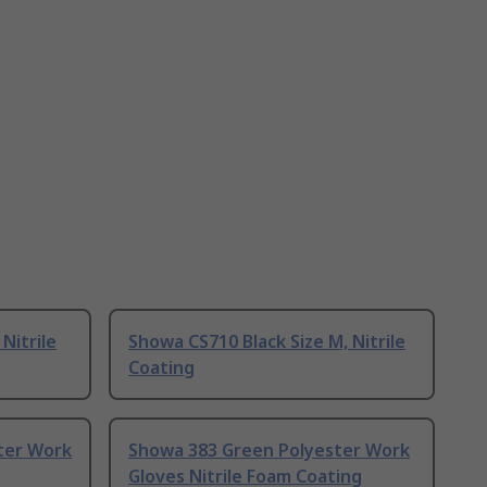
Nitrile
Showa CS710 Black Size M, Nitrile
Coating
ter Work
Showa 383 Green Polyester Work
Gloves Nitrile Foam Coating