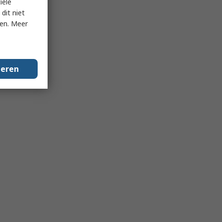
iële
dit niet
ken. Meer
geren