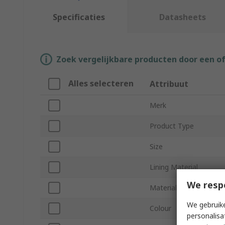
Specificaties
Datasheets
Zoek vergelijkbare producten door een o
Alles selecteren
Attribuut
Merk
Product Type
Size
Lining Material
We resp
Material
We gebruike
Colour
personalisa