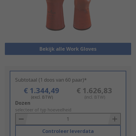
Bekijk alle Work Gloves
Subtotaal (1 doos van 60 paar)*
€ 1.344,49
€ 1.626,83
(excl. BTW)
(incl. BTW)
Add
Dozen
to
selecteer of typ hoeveelheid
Basket
Controleer leverdata