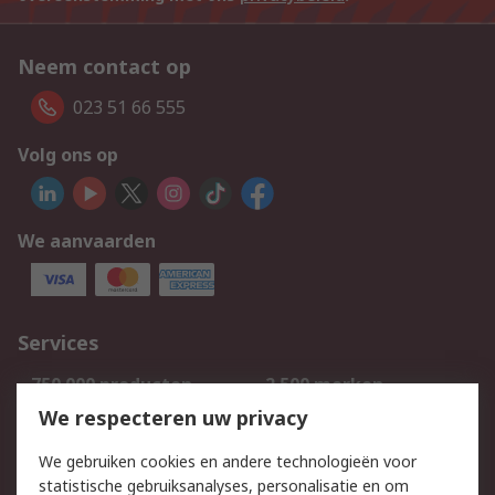
Neem contact op
023 51 66 555
Volg ons op
We aanvaarden
Services
750.000 producten
2.500 merken
Bestellen
Inkoopoplossingen
We respecteren uw privacy
Retouren
Technisch advies
We gebruiken cookies en andere technologieën voor
Track & Trace
statistische gebruiksanalyses, personalisatie en om