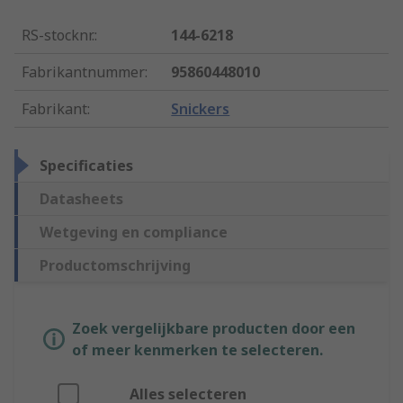
RS-stocknr.
:
144-6218
Fabrikantnummer
:
95860448010
Fabrikant
:
Snickers
Specificaties
Datasheets
Wetgeving en compliance
Productomschrijving
Zoek vergelijkbare producten door een
of meer kenmerken te selecteren.
Alles selecteren