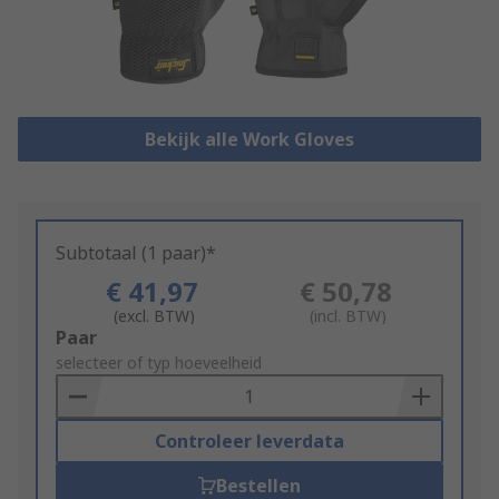
Bekijk alle Work Gloves
Subtotaal (1 paar)*
€ 41,97
€ 50,78
(excl. BTW)
(incl. BTW)
Add
Paar
to
selecteer of typ hoeveelheid
Basket
Controleer leverdata
Bestellen