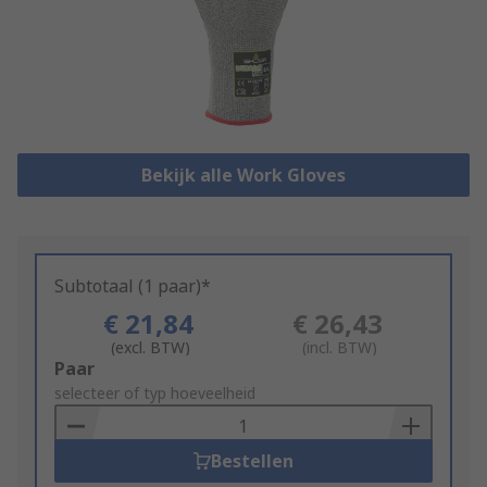
Bekijk alle Work Gloves
Subtotaal (1 paar)*
€ 21,84
€ 26,43
(excl. BTW)
(incl. BTW)
Add
Paar
to
selecteer of typ hoeveelheid
Basket
Bestellen