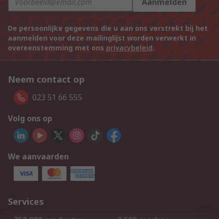
Aanmelden
De persoonlijke gegevens die u aan ons verstrekt bij het
aanmelden voor deze mailinglijst worden verwerkt in
overeenstemming met ons
privacybeleid
.
Neem contact op
023 51 66 555
Volg ons op
We aanvaarden
Services