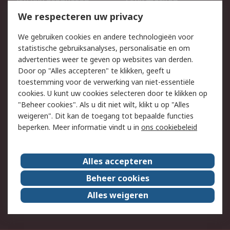
750.000 producten
2.500 merken
Bestellen
Inkoopoplossingen
We respecteren uw privacy
Retouren
Technisch advies
We gebruiken cookies en andere technologieën voor
Track & Trace
statistische gebruiksanalyses, personalisatie en om
advertenties weer te geven op websites van derden.
Wettelijk
Door op "Alles accepteren" te klikken, geeft u
toestemming voor de verwerking van niet-essentiële
Cookiebeleid
Email veiligheid
cookies. U kunt uw cookies selecteren door te klikken op
Privacybeleid
Websitevoorwaarden
"Beheer cookies". Als u dit niet wilt, klikt u op "Alles
weigeren". Dit kan de toegang tot bepaalde functies
Algemene
beperken. Meer informatie vindt u in
ons cookiebeleid
verkoopvoorwaarden
Over RS
Alles accepteren
RS Group
Over ons
Beheer cookies
RS wereldwijd
Werken bij RS
Alles weigeren
ESG