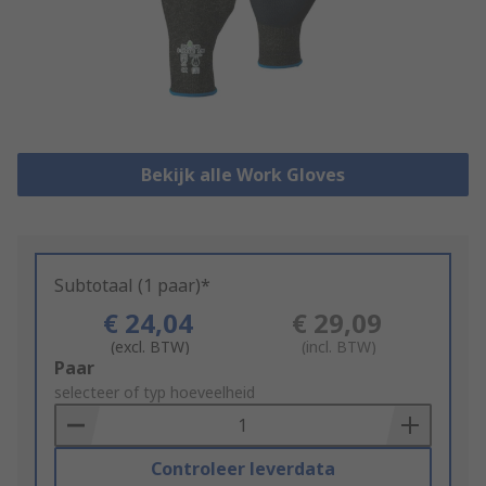
Bekijk alle Work Gloves
Subtotaal (1 paar)*
€ 24,04
€ 29,09
(excl. BTW)
(incl. BTW)
Add
Paar
to
selecteer of typ hoeveelheid
Basket
Controleer leverdata