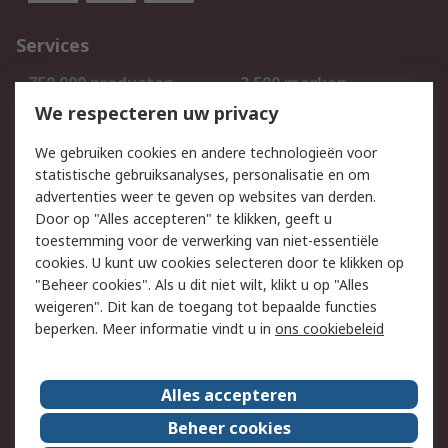
Services
750.000 producten
2.500 merken
Bestellen
Inkoopoplossingen
We respecteren uw privacy
Retouren
Technisch advies
We gebruiken cookies en andere technologieën voor
Track & Trace
statistische gebruiksanalyses, personalisatie en om
advertenties weer te geven op websites van derden.
Wettelijk
Door op "Alles accepteren" te klikken, geeft u
toestemming voor de verwerking van niet-essentiële
Cookiebeleid
Email veiligheid
cookies. U kunt uw cookies selecteren door te klikken op
Privacybeleid
Websitevoorwaarden
"Beheer cookies". Als u dit niet wilt, klikt u op "Alles
weigeren". Dit kan de toegang tot bepaalde functies
Algemene
beperken. Meer informatie vindt u in
ons cookiebeleid
verkoopvoorwaarden
Over RS
Alles accepteren
RS Group
Over ons
Beheer cookies