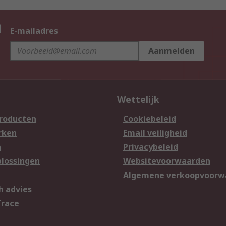
n
E-mailadres
Aanmelden
Wettelijk
producten
Cookiebeleid
rken
Email veiligheid
n
Privacybeleid
lossingen
Websitevoorwaarden
n
Algemene verkoopvoorw
h advies
Trace