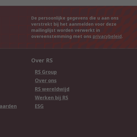
De persoonlijke gegevens die u aan ons
verstrekt bij het aanmelden voor deze
mailinglijst worden verwerkt in
overeenstemming met ons
privacybeleid
.
Over RS
RS Group
Over ons
RS wereldwijd
Werken bij RS
aarden
ESG