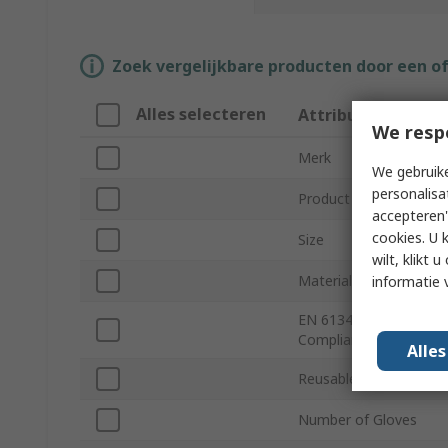
Zoek vergelijkbare producten door een o
Alles selecteren
Attribuut
We resp
Merk
We gebruike
personalisa
Product Type
accepteren"
cookies. U 
Size
wilt, klikt
Material
informatie 
EN 61340-5-1
Compliant
Alle
Reusable/Disposable
Number of Gloves