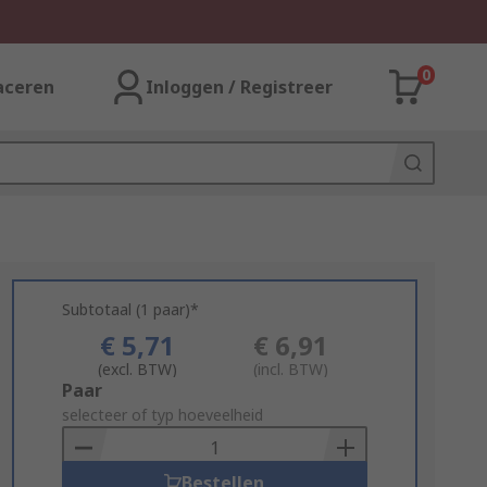
0
aceren
Inloggen / Registreer
Subtotaal (1 paar)*
€ 5,71
€ 6,91
(excl. BTW)
(incl. BTW)
Add
Paar
to
selecteer of typ hoeveelheid
Basket
Bestellen