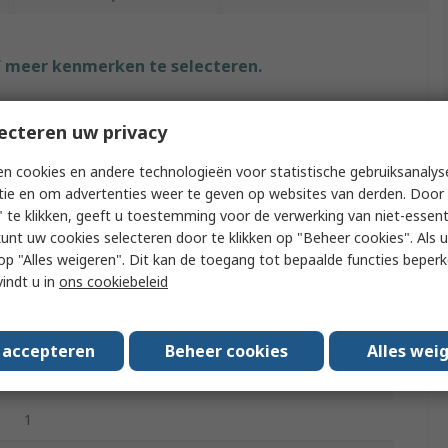
f meer kenmerken te selecteren.
Waarde
ecteren uw privacy
uvex
n cookies en andere technologieën voor statistische gebruiksanalys
tie en om advertenties weer te geven op websites van derden. Door 
Anti-Static Gloves
 te klikken, geeft u toestemming voor de verwerking van niet-essent
kunt uw cookies selecteren door te klikken op "Beheer cookies". Als u 
9
 u op "Alles weigeren". Dit kan de toegang tot bepaalde functies beper
Polyamide, Elastane
vindt u in
ons cookiebeleid
No
s accepteren
Beheer cookies
Alles wei
Reusable
1