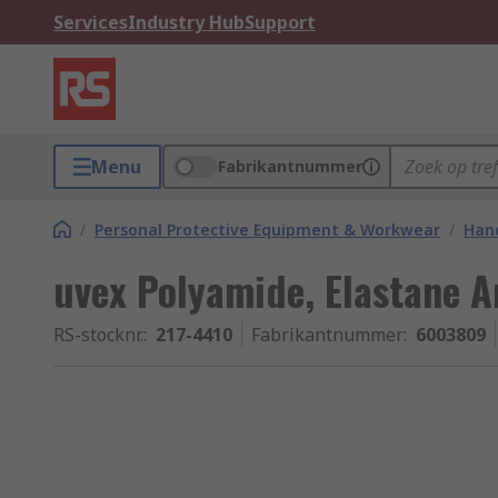
Services
Industry Hub
Support
Menu
Fabrikantnummer
/
Personal Protective Equipment & Workwear
/
Hand
uvex Polyamide, Elastane An
RS-stocknr.
:
217-4410
Fabrikantnummer
:
6003809