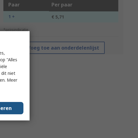
Paar
Per paar
1 +
€ 5,71
*prijsindicatie
Voeg toe aan onderdelenlijst
es,
op "Alles
iële
dit niet
ken. Meer
geren