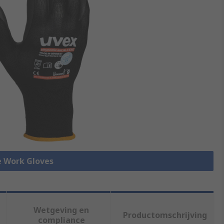
le Work Gloves
Wetgeving en
Productomschrijving
compliance