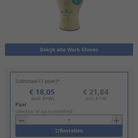
Bekijk alle Work Gloves
Subtotaal (1 paar)*
€ 18,05
€ 21,84
(excl. BTW)
(incl. BTW)
Add
Paar
to
selecteer of typ hoeveelheid
Basket
Bestellen