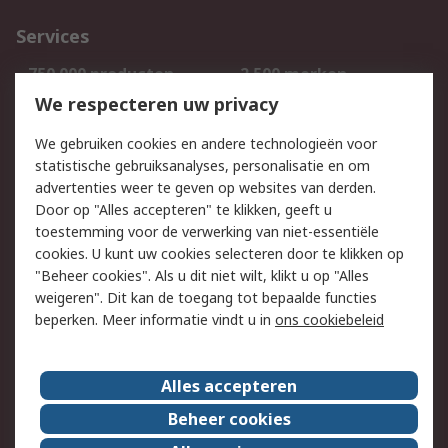
Services
750.000 producten
2.500 merken
Bestellen
Inkoopoplossingen
We respecteren uw privacy
Retouren
Technisch advies
We gebruiken cookies en andere technologieën voor
Track & Trace
statistische gebruiksanalyses, personalisatie en om
advertenties weer te geven op websites van derden.
Wettelijk
Door op "Alles accepteren" te klikken, geeft u
toestemming voor de verwerking van niet-essentiële
Cookiebeleid
Email veiligheid
cookies. U kunt uw cookies selecteren door te klikken op
Privacybeleid
Websitevoorwaarden
"Beheer cookies". Als u dit niet wilt, klikt u op "Alles
weigeren". Dit kan de toegang tot bepaalde functies
Algemene
beperken. Meer informatie vindt u in
ons cookiebeleid
verkoopvoorwaarden
Over RS
Alles accepteren
RS Group
Over ons
Beheer cookies
RS wereldwijd
Werken bij RS