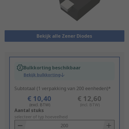
Bekijk alle Zener Diodes
Bulkkorting beschikbaar
Bekijk bulkkorting
Subtotaal (1 verpakking van 200 eenheden)*
€ 10,40
€ 12,60
(excl. BTW)
(incl. BTW)
Add
Aantal stuks
to
selecteer of typ hoeveelheid
Basket