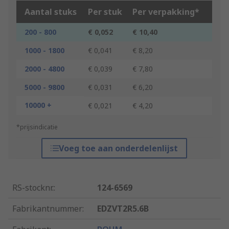
Aantal stuks
Per stuk
Per verpakking*
200 - 800
€ 0,052
€ 10,40
1000 - 1800
€ 0,041
€ 8,20
2000 - 4800
€ 0,039
€ 7,80
5000 - 9800
€ 0,031
€ 6,20
10000 +
€ 0,021
€ 4,20
*prijsindicatie
Voeg toe aan onderdelenlijst
RS-stocknr.
:
124-6569
Fabrikantnummer
:
EDZVT2R5.6B