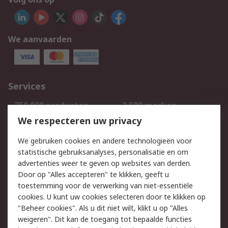
We aanvaarden
Services
750.000 producten
2.500 merken
Bestellen
Inkoopoplossingen
We respecteren uw privacy
Retouren
Technisch advies
We gebruiken cookies en andere technologieën voor
Track & Trace
statistische gebruiksanalyses, personalisatie en om
advertenties weer te geven op websites van derden.
Wettelijk
Door op "Alles accepteren" te klikken, geeft u
toestemming voor de verwerking van niet-essentiële
Cookiebeleid
Email veiligheid
cookies. U kunt uw cookies selecteren door te klikken op
Privacybeleid
Websitevoorwaarden
"Beheer cookies". Als u dit niet wilt, klikt u op "Alles
weigeren". Dit kan de toegang tot bepaalde functies
Algemene