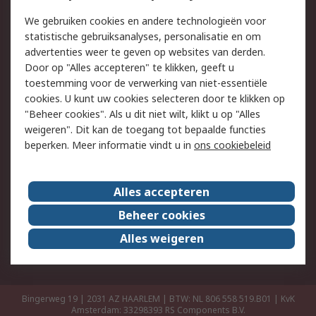
Retouren
Technisch advies
We gebruiken cookies en andere technologieën voor
Track & Trace
statistische gebruiksanalyses, personalisatie en om
advertenties weer te geven op websites van derden.
Wettelijk
Door op "Alles accepteren" te klikken, geeft u
toestemming voor de verwerking van niet-essentiële
Cookiebeleid
Email veiligheid
cookies. U kunt uw cookies selecteren door te klikken op
Privacybeleid
Websitevoorwaarden
"Beheer cookies". Als u dit niet wilt, klikt u op "Alles
weigeren". Dit kan de toegang tot bepaalde functies
Algemene
beperken. Meer informatie vindt u in
ons cookiebeleid
verkoopvoorwaarden
Over RS
Alles accepteren
RS Group
Over ons
Beheer cookies
RS wereldwijd
Werken bij RS
Alles weigeren
ESG
Bingerweg 19 | 2031 AZ HAARLEM | BTW: NL 806 558 519.B01 | KvK
Amsterdam: 33298393
RS Components B.V.