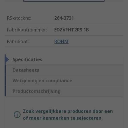
RS-stocknr.
:
264-3731
Fabrikantnummer
:
EDZVFHT2R9.1B
Fabrikant
:
ROHM
Specificaties
Datasheets
Wetgeving en compliance
Productomschrijving
Zoek vergelijkbare producten door een
of meer kenmerken te selecteren.