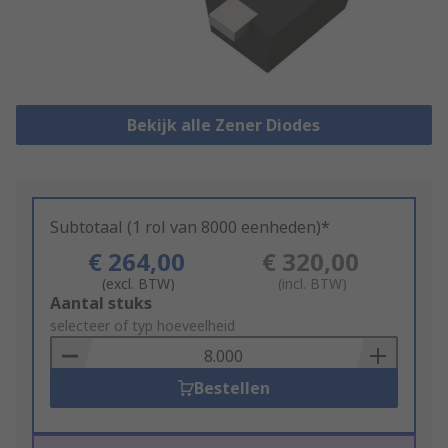
Bekijk alle Zener Diodes
Subtotaal (1 rol van 8000 eenheden)*
€ 264,00
€ 320,00
(excl. BTW)
(incl. BTW)
Add
Aantal stuks
to
selecteer of typ hoeveelheid
Basket
Bestellen