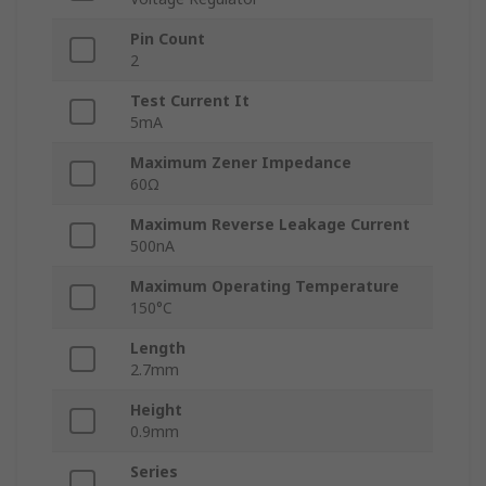
Pin Count
2
Test Current It
5mA
Maximum Zener Impedance
60Ω
Maximum Reverse Leakage Current
500nA
Maximum Operating Temperature
150°C
Length
2.7mm
Height
0.9mm
Series