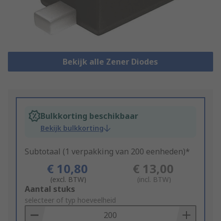
Bekijk alle Zener Diodes
Bulkkorting beschikbaar
Bekijk bulkkorting
Subtotaal (1 verpakking van 200 eenheden)*
€ 10,80
€ 13,00
(excl. BTW)
(incl. BTW)
Add
Aantal stuks
to
selecteer of typ hoeveelheid
Basket