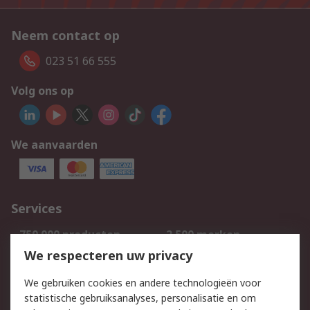
Neem contact op
023 51 66 555
Volg ons op
We aanvaarden
Services
750.000 producten
2.500 merken
Bestellen
Inkoopoplossingen
We respecteren uw privacy
Retouren
Technisch advies
We gebruiken cookies en andere technologieën voor
Track & Trace
statistische gebruiksanalyses, personalisatie en om