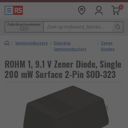
0
Fabrikantnummer
/
Semiconductors
/
Discrete
/
Zener
Semiconductors
Diodes
ROHM 1, 9.1 V Zener Diode, Single
200 mW Surface 2-Pin SOD-323