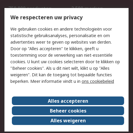
750.000 producten
2.500 merken
Bestellen
Inkoopoplossingen
We respecteren uw privacy
Retouren
Technisch advies
We gebruiken cookies en andere technologieën voor
Track & Trace
statistische gebruiksanalyses, personalisatie en om
advertenties weer te geven op websites van derden.
Wettelijk
Door op "Alles accepteren" te klikken, geeft u
toestemming voor de verwerking van niet-essentiële
Cookiebeleid
Email veiligheid
cookies. U kunt uw cookies selecteren door te klikken op
Privacybeleid
Websitevoorwaarden
"Beheer cookies". Als u dit niet wilt, klikt u op "Alles
weigeren". Dit kan de toegang tot bepaalde functies
Algemene
beperken. Meer informatie vindt u in
ons cookiebeleid
verkoopvoorwaarden
Over RS
Alles accepteren
RS Group
Over ons
Beheer cookies
RS wereldwijd
Werken bij RS
Alles weigeren
ESG