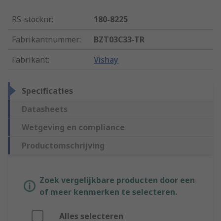
RS-stocknr.
:
180-8225
Fabrikantnummer
:
BZT03C33-TR
Fabrikant
:
Vishay
Specificaties
Datasheets
Wetgeving en compliance
Productomschrijving
Zoek vergelijkbare producten door een
of meer kenmerken te selecteren.
Alles selecteren