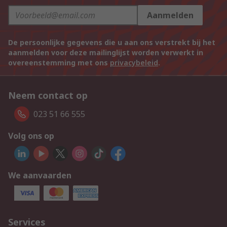
Aanmelden
De persoonlijke gegevens die u aan ons verstrekt bij het
aanmelden voor deze mailinglijst worden verwerkt in
overeenstemming met ons
privacybeleid
.
Neem contact op
023 51 66 555
Volg ons op
We aanvaarden
Services