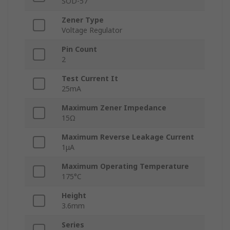
SOD-57
Zener Type
Voltage Regulator
Pin Count
2
Test Current It
25mA
Maximum Zener Impedance
15Ω
Maximum Reverse Leakage Current
1μA
Maximum Operating Temperature
175°C
Height
3.6mm
Series