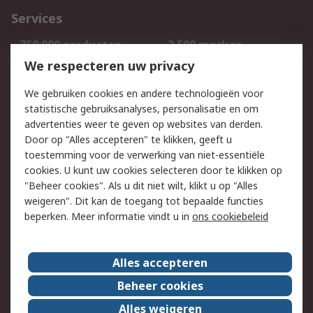
Services
750.000 producten
2.500 merken
Bestellen
Inkoopoplossingen
We respecteren uw privacy
Retouren
Technisch advies
We gebruiken cookies en andere technologieën voor
Track & Trace
statistische gebruiksanalyses, personalisatie en om
advertenties weer te geven op websites van derden.
Wettelijk
Door op "Alles accepteren" te klikken, geeft u
toestemming voor de verwerking van niet-essentiële
Cookiebeleid
Email veiligheid
cookies. U kunt uw cookies selecteren door te klikken op
Privacybeleid
Websitevoorwaarden
"Beheer cookies". Als u dit niet wilt, klikt u op "Alles
weigeren". Dit kan de toegang tot bepaalde functies
Algemene
beperken. Meer informatie vindt u in
ons cookiebeleid
verkoopvoorwaarden
Over RS
Alles accepteren
RS Group
Over ons
Beheer cookies
RS wereldwijd
Werken bij RS
Alles weigeren