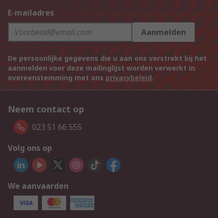
E-mailadres
Aanmelden
De persoonlijke gegevens die u aan ons verstrekt bij het
aanmelden voor deze mailinglijst worden verwerkt in
overeenstemming met ons
privacybeleid
.
Neem contact op
023 51 66 555
Volg ons op
We aanvaarden