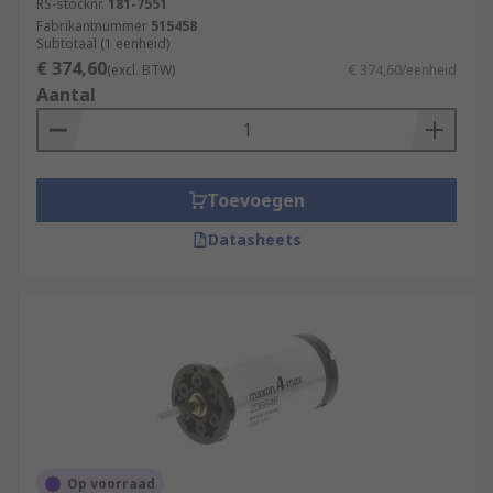
RS-stocknr.
181-7551
Fabrikantnummer
515458
Subtotaal (1 eenheid)
€ 374,60
(excl. BTW)
€ 374,60/eenheid
Aantal
Toevoegen
Datasheets
Op voorraad