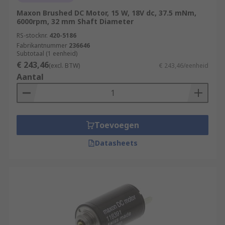
Maxon Brushed DC Motor, 15 W, 18V dc, 37.5 mNm,
6000rpm, 32 mm Shaft Diameter
RS-stocknr.
420-5186
Fabrikantnummer
236646
Subtotaal (1 eenheid)
€ 243,46
(excl. BTW)
€ 243,46/eenheid
Aantal
Toevoegen
Datasheets