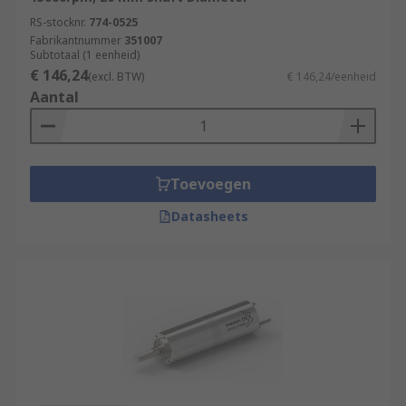
RS-stocknr.
774-0525
Fabrikantnummer
351007
Subtotaal (1 eenheid)
€ 146,24
(excl. BTW)
€ 146,24/eenheid
Aantal
Toevoegen
Datasheets