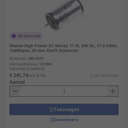
Op voorraad
Maxon High Power DC Motor, 11 W, 24V dc, 17.2 mNm,
10400rpm, 26 mm Shaft Diameter
RS-stocknr.
445-0257
Fabrikantnummer
121394
Subtotaal (1 eenheid)
€ 241,74
(excl. BTW)
€ 241,74/eenheid
Aantal
Toevoegen
Datasheets