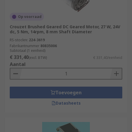
Op voorraad
Crouzet Brushed Geared DC Geared Motor, 27 W, 24V
dc, 5 Nm, 14rpm, 8 mm Shaft Diameter
RS-stocknr.
224-3619
Fabrikantnummer
80835006
Subtotaal (1 eenheid)
€ 331,40
(excl. BTW)
€ 331,40/eenheid
Aantal
Toevoegen
Datasheets