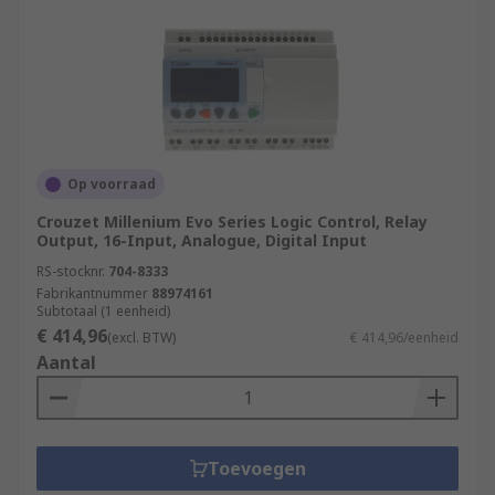
Op voorraad
Crouzet Millenium Evo Series Logic Control, Relay
Output, 16-Input, Analogue, Digital Input
RS-stocknr.
704-8333
Fabrikantnummer
88974161
Subtotaal (1 eenheid)
€ 414,96
(excl. BTW)
€ 414,96/eenheid
Aantal
Toevoegen