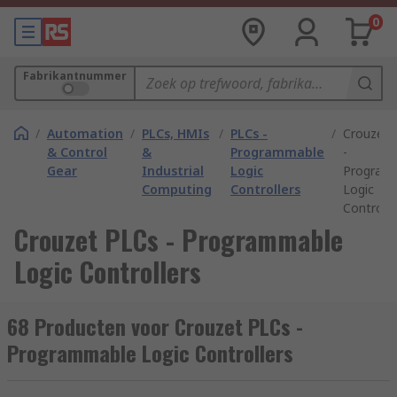
0
Fabrikantnummer
/
Automation
/
PLCs, HMIs
/
PLCs -
/
Crouzet 
& Control
&
Programmable
-
Gear
Industrial
Logic
Program
Computing
Controllers
Logic
Controlle
Crouzet PLCs - Programmable
Logic Controllers
68 Producten voor Crouzet PLCs -
Programmable Logic Controllers