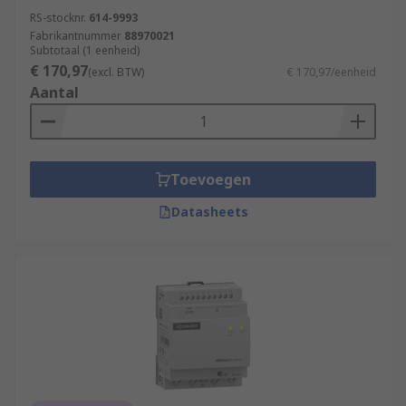
RS-stocknr.
614-9993
Fabrikantnummer
88970021
Subtotaal (1 eenheid)
€ 170,97
(excl. BTW)
€ 170,97/eenheid
Aantal
Toevoegen
Datasheets