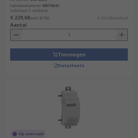
Fabrikantnummer
88970041
Subtotaal (1 eenheid)
€ 229,68
(excl. BTW)
€ 229,68/eenheid
Aantal
Toevoegen
Datasheets
Op voorraad