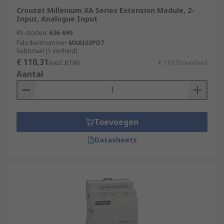
Crouzet Millenium XA Series Extension Module, 2-
Input, Analogue Input
RS-stocknr.
636-690
Fabrikantnummer
MXAI02PD7
Subtotaal (1 eenheid)
€ 110,31
(excl. BTW)
€ 110,31/eenheid
Aantal
Toevoegen
Datasheets