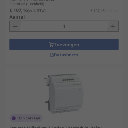
Subtotaal (1 eenheid)
€ 107,16
(excl. BTW)
€ 107,16/eenheid
Aantal
Toevoegen
Datasheets
Op voorraad
Crouzet Millenium 3 Series I/O Module, Relay