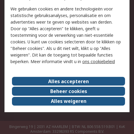
Retouren
Technisch advies
We gebruiken cookies en andere technologieën voor
Track & Trace
statistische gebruiksanalyses, personalisatie en om
advertenties weer te geven op websites van derden.
Wettelijk
Door op "Alles accepteren" te klikken, geeft u
toestemming voor de verwerking van niet-essentiële
Cookiebeleid
Email veiligheid
cookies. U kunt uw cookies selecteren door te klikken op
Privacybeleid
Websitevoorwaarden
"Beheer cookies". Als u dit niet wilt, klikt u op "Alles
weigeren". Dit kan de toegang tot bepaalde functies
Algemene
beperken. Meer informatie vindt u in
ons cookiebeleid
verkoopvoorwaarden
Over RS
Alles accepteren
RS Group
Over ons
Beheer cookies
RS wereldwijd
Werken bij RS
Alles weigeren
ESG
Bingerweg 19 | 2031 AZ HAARLEM | BTW: NL 806 558 519.B01 | KvK
Amsterdam: 33298393
RS Components B.V.