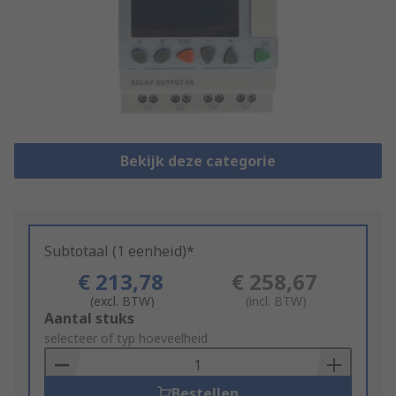
Bekijk deze categorie
Subtotaal (1 eenheid)*
€ 213,78
€ 258,67
(excl. BTW)
(incl. BTW)
Add
Aantal stuks
to
selecteer of typ hoeveelheid
Basket
Bestellen