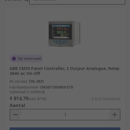
Op voorraad
ABB CM30 Panel Controller, 3 Output Analogue, Relay
264V ac On-Off
RS-stocknr.
736-2831
Fabrikantnummer
CM30/1S0S0E0/STD
Subtotaal (1 eenheid)
€ 814,79
(excl. BTW)
€ 814,79/eenheid
Aantal