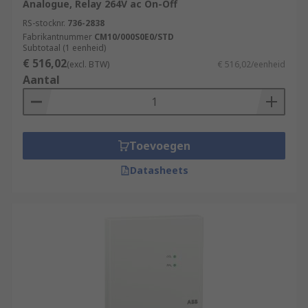
Analogue, Relay 264V ac On-Off
RS-stocknr.
736-2838
Fabrikantnummer
CM10/000S0E0/STD
Subtotaal (1 eenheid)
€ 516,02
(excl. BTW)
€ 516,02/eenheid
Aantal
Toevoegen
Datasheets