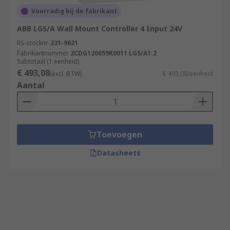
Voorradig bij de fabrikant
ABB LGS/A Wall Mount Controller 4 Input 24V
RS-stocknr.
231-9621
Fabrikantnummer
2CDG120059R0011 LGS/A1.2
Subtotaal (1 eenheid)
€ 493,08
(excl. BTW)
€ 493,08/eenheid
Aantal
Toevoegen
Datasheets