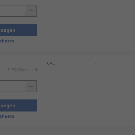
voegen
sheets
CAL
-
)
€ 352,02/eenheid
voegen
sheets