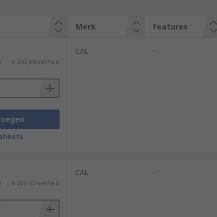
Merk
Features
CAL
-
)
€ 263,84/eenheid
voegen
sheets
CAL
-
)
€ 352,02/eenheid