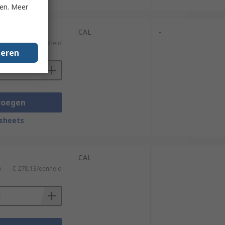
ken. Meer
CAL
-
)
€ 278,13/eenheid
geren
voegen
sheets
CAL
-
)
€ 278,13/eenheid