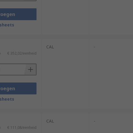
voegen
sheets
CAL
-
)
€ 352,02/eenheid
voegen
sheets
CAL
-
)
€ 111,08/eenheid