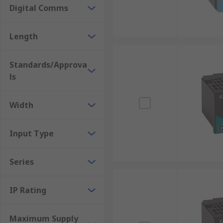
Digital Comms
Length
Standards/Approva
ls
Width
Input Type
Series
IP Rating
Maximum Supply