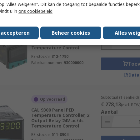
 u op "Alles weigeren". Dit kan de toegang tot bepaalde functies beper
vindt u in
ons cookiebeleid
Subtotaal (1 eenheid)
Op voorraad
€ 278,13
(excl. BTW
CAL 9300 Panel PID
s accepteren
Beheer cookies
Alles wei
Aantal
Temperature Controller, 2
Output Relay, SSD 240V ac
Temperature Control
RS-stocknr.
312-1790
Fabrikantnummer
930000000
Toe
Data
Subtotaal (1 eenheid)
Op voorraad
€ 278,13
(excl. BTW
CAL 9300 Panel PID
Aantal
Temperature Controller, 2
Output Relay 24V ac/dc
Temperature Control
RS-stocknr.
511-8904