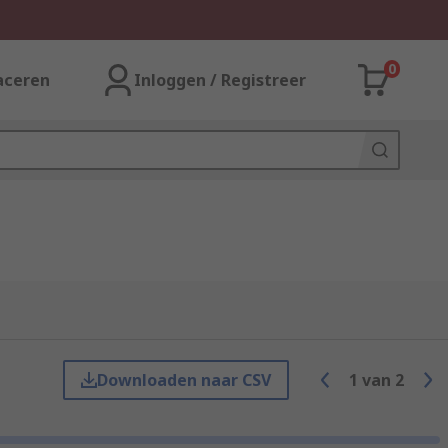
0
aceren
Inloggen / Registreer
Downloaden naar CSV
1
van
2