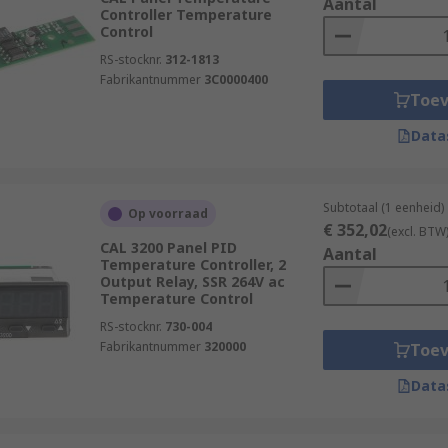
Aantal
Controller Temperature
Control
RS-stocknr.
312-1813
Fabrikantnummer
3C0000400
Toe
Data
Subtotaal (1 eenheid)
Op voorraad
€ 352,02
(excl. BTW
CAL 3200 Panel PID
Aantal
Temperature Controller, 2
Output Relay, SSR 264V ac
Temperature Control
RS-stocknr.
730-004
Fabrikantnummer
320000
Toe
Data