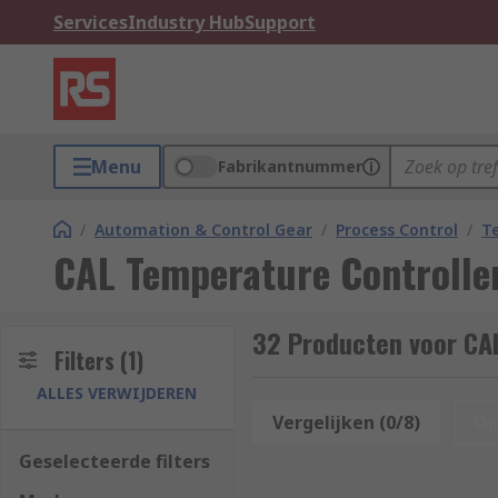
Services
Industry Hub
Support
Menu
Fabrikantnummer
/
Automation & Control Gear
/
Process Control
/
T
CAL Temperature Controlle
32 Producten voor CA
Filters
(1)
ALLES VERWIJDEREN
Vergelijken (0/8)
Op
Geselecteerde filters