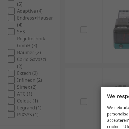
(5)
Adaptive (4)
Endress+Hauser
(4)
S+S
Regeltechnik
GmbH (3)
Baumer (2)
Carlo Gavazzi
(2)
Extech (2)
Infineon (2)
Simex (2)
ATC (1)
We resp
Celduc (1)
Legrand (1)
We gebruike
personalisa
PIXSYS (1)
accepteren"
cookies. U 