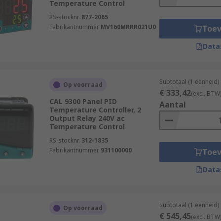
Temperature Control
RS-stocknr.
877-2065
Fabrikantnummer
MV160MRRR021U0
Toe
Data
Subtotaal (1 eenheid)
Op voorraad
€ 333,42
(excl. BTW
CAL 9300 Panel PID
Aantal
Temperature Controller, 2
Output Relay 240V ac
Temperature Control
RS-stocknr.
312-1835
Fabrikantnummer
931100000
Toe
Data
Subtotaal (1 eenheid)
Op voorraad
€ 545,45
(excl. BTW