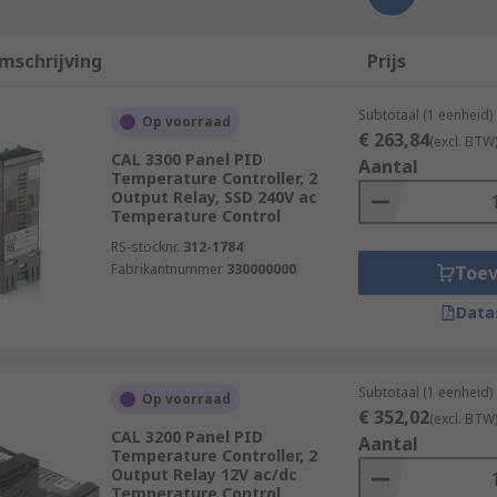
mschrijving
Prijs
Subtotaal (1 eenheid)
Op voorraad
€ 263,84
(excl. BTW
CAL 3300 Panel PID
Aantal
Temperature Controller, 2
Output Relay, SSD 240V ac
Temperature Control
RS-stocknr.
312-1784
Fabrikantnummer
330000000
Toe
Data
Subtotaal (1 eenheid)
Op voorraad
€ 352,02
(excl. BTW
CAL 3200 Panel PID
Aantal
Temperature Controller, 2
Output Relay 12V ac/dc
Temperature Control