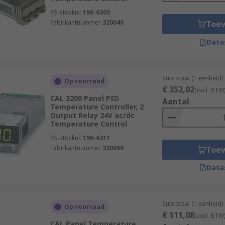
RS-stocknr.
196-6305
Fabrikantnummer
320040
Toe
Data
Subtotaal (1 eenheid)
Op voorraad
€ 352,02
(excl. BTW
CAL 3200 Panel PID
Aantal
Temperature Controller, 2
Output Relay 24V ac/dc
Temperature Control
RS-stocknr.
196-6311
Fabrikantnummer
320050
Toe
Data
Subtotaal (1 eenheid)
Op voorraad
€ 111,08
(excl. BTW
CAL Panel Temperature