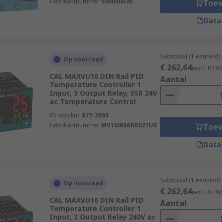
Fabrikantnummer
930000030
Toe
Data
Subtotaal (1 eenheid)
Op voorraad
€ 262,64
(excl. BTW
CAL MAXVU16 DIN Rail PID
Aantal
Temperature Controller 1
Input, 3 Output Relay, SSR 24V
ac Temperature Control
RS-stocknr.
877-2069
Fabrikantnummer
MV160MARR021U0
Toe
Data
Subtotaal (1 eenheid)
Op voorraad
€ 262,64
(excl. BTW
CAL MAXVU16 DIN Rail PID
Aantal
Temperature Controller 1
Input, 3 Output Relay 240V ac