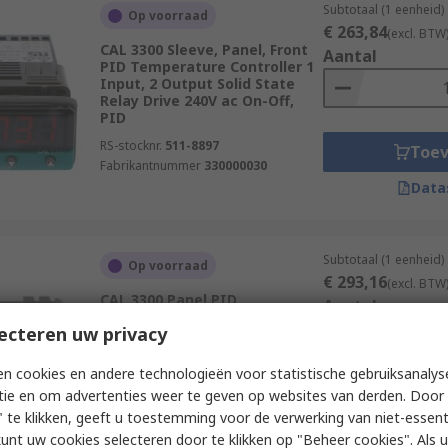
Subtotaal (1 eenheid)
Op voorraad
€ 263,84
(excl. BTW
CAL 3300 Sleeve, Panel, Front
Aantal
PID Temperature Controller 1
Input, 2 Output Solid State
Relay Drive 240V ac On-Off,
PID
RS-stocknr.
511-8897
Toe
Fabrikantnummer
330000030
Data
Subtotaal (1 eenheid)
Op voorraad
€ 293,16
(excl. BTW
CAL 3300 Panel PID
Aantal
Temperature Controller, 2
ecteren uw privacy
Output Relay 240V ac
Temperature Control
n cookies en andere technologieën voor statistische gebruiksanalys
RS-stocknr.
312-1841
tie en om advertenties weer te geven op websites van derden. Door 
Fabrikantnummer
331100000
Toe
 te klikken, geeft u toestemming voor de verwerking van niet-essent
Data
kunt uw cookies selecteren door te klikken op "Beheer cookies". Als u 