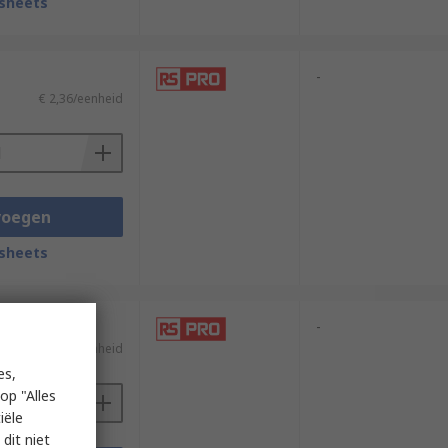
sheets
-
€ 2,36/eenheid
voegen
sheets
-
€ 8,11/eenheid
es,
op "Alles
iële
dit niet