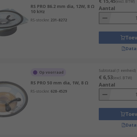
€ 15,45
(excl. BTW)
RS PRO 86.2 mm dia, 12W, 8 Ω
Aantal
10 kHz
RS-stocknr.
231-8272
Toe
Data
Subtotaal (1 eenheid)
Op voorraad
€ 6,53
(excl. BTW)
RS PRO 50 mm dia, 1W, 8 Ω
Aantal
RS-stocknr.
628-4529
Toe
Data