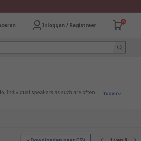
0
aceren
Inloggen / Registreer
io. Individual speakers as such are often
Tonen
 output.
Downloaden naar CSV
1
van
8