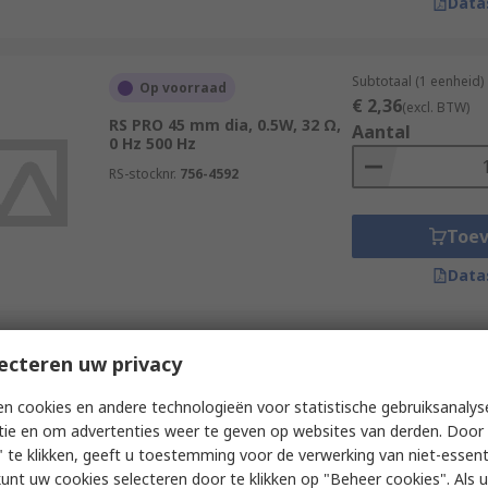
Data
Subtotaal (1 eenheid)
Op voorraad
€ 2,36
(excl. BTW)
RS PRO 45 mm dia, 0.5W, 32 Ω,
Aantal
0 Hz 500 Hz
RS-stocknr.
756-4592
Toe
Data
Subtotaal (1 eenheid)
ecteren uw privacy
Op voorraad
€ 8,11
(excl. BTW)
RS PRO, 15W, 8 Ω
Aantal
n cookies en andere technologieën voor statistische gebruiksanalys
RS-stocknr.
231-8269
tie en om advertenties weer te geven op websites van derden. Door 
 te klikken, geeft u toestemming voor de verwerking van niet-essent
kunt uw cookies selecteren door te klikken op "Beheer cookies". Als u 