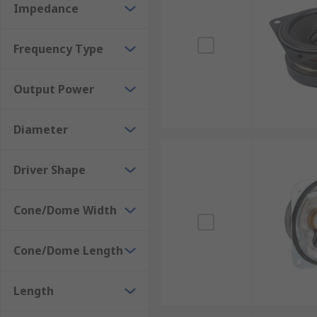
Impedance
• Waterproof units available
Where might I use one?
Frequency Type
• Wireless speaker system
Output Power
• Portable speakers
Diameter
• TV Speakers
Driver Shape
• Home theatres
• Hi-Fi systems
Cone/Dome Width
• Sound bars
Cone/Dome Length
• PA systems
Length
• Headphones