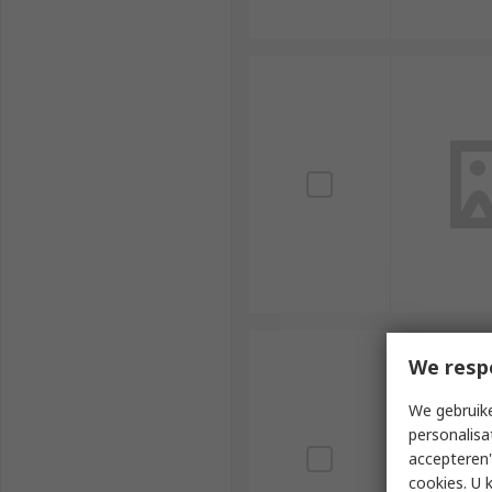
We resp
We gebruike
personalisa
accepteren"
cookies. U 