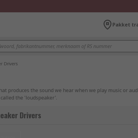
Pakket tr
r Drivers
t that produces the sound we hear when we play music or aud
 called the 'loudspeaker'.
eaker Drivers
 they receive into sound waves which is what we hear as the
nieuw