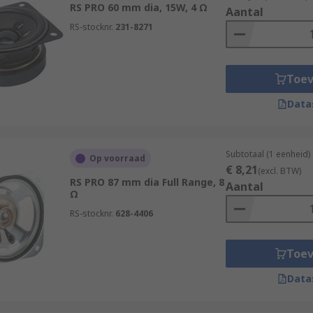
RS PRO 60 mm dia, 15W, 4 Ω
Aantal
RS-stocknr.
231-8271
Toe
Data
Subtotaal (1 eenheid)
Op voorraad
€ 8,21
(excl. BTW)
RS PRO 87 mm dia Full Range, 8
Aantal
Ω
RS-stocknr.
628-4406
Toe
Data