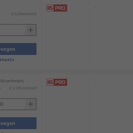
-
€ 6,60/eenheid
voegen
sheets
 200 eenheden)
-
)
€ 2,165/eenheid
voegen