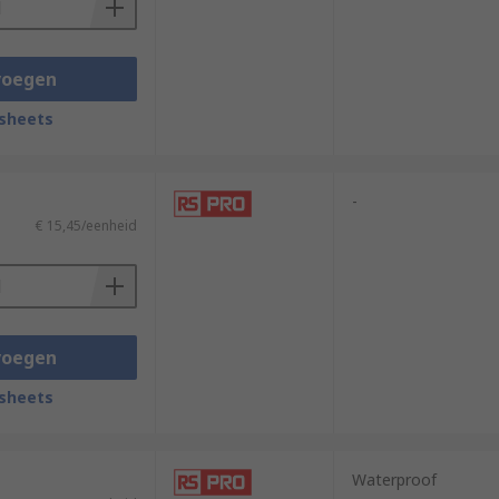
voegen
sheets
-
€ 15,45/eenheid
voegen
sheets
Waterproof