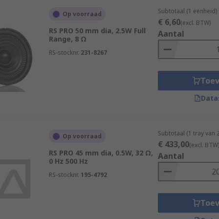
Subtotaal (1 eenheid)
Op voorraad
€ 6,60
(excl. BTW)
RS PRO 50 mm dia, 2.5W Full
Aantal
Range, 8 Ω
RS-stocknr.
231-8267
Toe
Data
Subtotaal (1 tray van
Op voorraad
€ 433,00
(excl. BTW
RS PRO 45 mm dia, 0.5W, 32 Ω,
Aantal
0 Hz 500 Hz
RS-stocknr.
195-4792
Toe