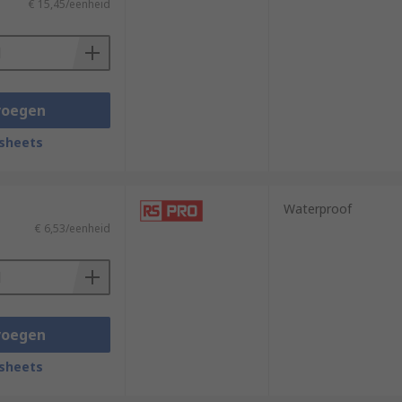
€ 15,45/eenheid
voegen
sheets
Waterproof
€ 6,53/eenheid
voegen
sheets