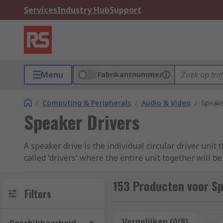
Services
Industry Hub
Support
Menu
Fabrikantnummer
/
Computing & Peripherals
/
Audio & Video
/
Speake
Speaker Drivers
A speaker drive is the individual circular driver uni
called 'drivers' where the entire unit together will be
How do they work?
153 Producten voor Sp
Filters
They work by transforming an electrical audio signal
Vergelijken (0/8)
Op