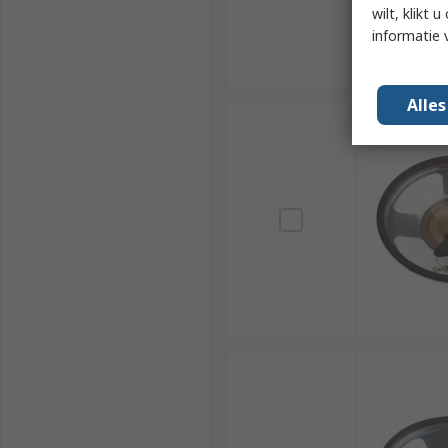
wilt, klikt
informatie 
Alle