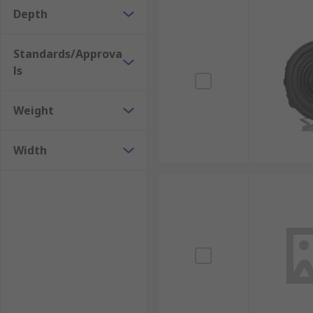
• Telephones
Depth
Standards/Approva
ls
Weight
Width