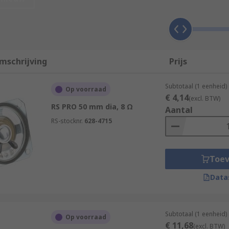
nsequently this helps them produce higher quality audio in m
ike Jazz or classical. They do not rely on loud bass. Usually 
mschrijving
Prijs
Subtotaal (1 eenheid)
Op voorraad
ts of bass, the larger they are the better they are. Typicall
€ 4,14
(excl. BTW)
RS PRO 50 mm dia, 8 Ω
Aantal
RS-stocknr.
628-4715
highest frequencies in speaker systems. Widely found in ho
Toe
Data
Subtotaal (1 eenheid)
Op voorraad
€ 11,68
(excl. BTW)