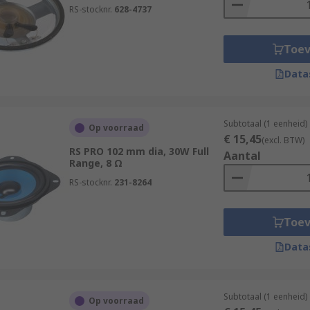
RS-stocknr.
628-4737
Toe
Data
Subtotaal (1 eenheid)
Op voorraad
€ 15,45
(excl. BTW)
RS PRO 102 mm dia, 30W Full
Aantal
Range, 8 Ω
RS-stocknr.
231-8264
Toe
Data
Subtotaal (1 eenheid)
Op voorraad