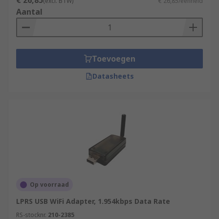
€ 26,85
(excl. BTW)
€ 26,85/eenheid
Aantal
Toevoegen
Datasheets
Op voorraad
LPRS USB WiFi Adapter, 1.954kbps Data Rate
RS-stocknr.
210-2385