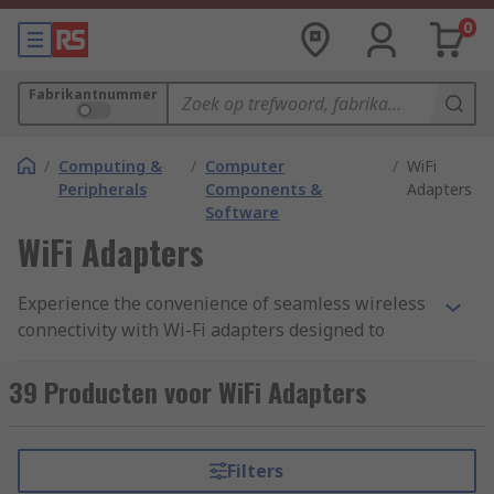
0
Fabrikantnummer
/
Computing &
/
Computer
/
WiFi
Peripherals
Components &
Adapters
Software
WiFi Adapters
Experience the convenience of seamless wireless
connectivity with Wi-Fi adapters designed to
optimize your internet performance.
39 Producten voor WiFi Adapters
Benefits of Wi-Fi Adapters:
Faster and Reliable Wi-Fi: Wi-Fi adapters
Filters
can significantly improve your internet