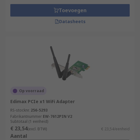
Toevoegen
Datasheets
Op voorraad
Edimax PCIe x1 WiFi Adapter
RS-stocknr.
256-5293
Fabrikantnummer
EW-7612PIN V2
Subtotaal (1 eenheid)
€ 23,54
(excl. BTW)
€ 23,54/eenheid
Aantal