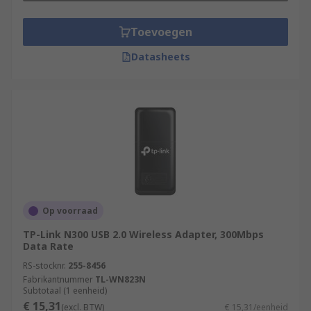
adapters and enjoy seamless wireless
Toevoegen
connectivity.
Datasheets
Learn more about Wi-Fi adapters in our useful
guide
explaining their uses, how they work, the
different interface types, and more.
Say goodbye to slow or unreliable Wi-Fi
connections. Upgrade your wireless network with
high-performance Wi-Fi adapters and enjoy
faster and more reliable internet access. Explore
our selection and elevate your wireless
connectivity.
Op voorraad
TP-Link N300 USB 2.0 Wireless Adapter, 300Mbps
Data Rate
RS-stocknr.
255-8456
Fabrikantnummer
TL-WN823N
Subtotaal (1 eenheid)
€ 15,31
(excl. BTW)
€ 15,31/eenheid