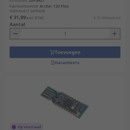
RS-stocknr.
255-8427
Fabrikantnummer
Archer T2U Plus
Subtotaal (1 eenheid)
€ 31,89
(excl. BTW)
€ 31,89/eenheid
Aantal
Toevoegen
Datasheets
Op voorraad