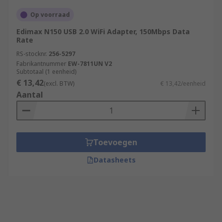
Op voorraad
Edimax N150 USB 2.0 WiFi Adapter, 150Mbps Data
Rate
RS-stocknr.
256-5297
Fabrikantnummer
EW-7811UN V2
Subtotaal (1 eenheid)
€ 13,42
(excl. BTW)
€ 13,42/eenheid
Aantal
Toevoegen
Datasheets