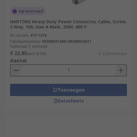
Op voorraad
HARTING Heavy Duty Power Connector, Cable, Screw,
3 Way, 10A, Han A Male, 230V, 400 V
RS-stocknr.
473-1310
Fabrikantnummer
09200031440+09200032611
Subtotaal (1 eenheid)
€ 22,85
(excl. BTW)
€ 22,85/eenheid
Aantal
Toevoegen
Datasheets