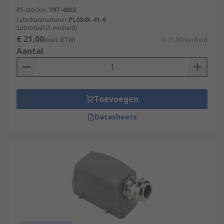
RS-stocknr.
197-4802
Fabrikantnummer
PL084X-41-6
Subtotaal (1 eenheid)
€ 21,00
(excl. BTW)
€ 21,00/eenheid
Aantal
Toevoegen
Datasheets