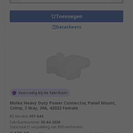
robust
housing
, they can be used in very harsh
environmental conditions.
Toevoegen
Datasheets
Voorradig bij de fabrikant
Molex Heavy Duty Power Connector, Panel Mount,
Crimp, 3 Way, 20A, 42022 Female
RS-stocknr.
507-644
Fabrikantnummer
50-84-2030
Subtotaal (1 verpakking van 800 eenheden)