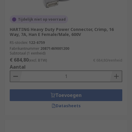
Tijdelijk niet op voorraad
HARTING Heavy Duty Power Connector, Crimp, 16
Way, 7A, Han E Female/Male, 600V
RS-stocknr.
122-6759
Fabrikantnummer
20871469001200
Subtotaal (1 eenheid)
€ 684,80
(excl. BTW)
€ 684,80/eenheid
Aantal
Toevoegen
Datasheets