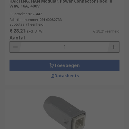
HARTING, HAN Modular, Power Connector Hood, 8
Way, 16A, 400V
RS-stocknr.
162-447
Fabrikantnummer
09140082733
Subtotaal (1 eenheid)
€ 28,21
(excl. BTW)
€ 28,21/eenheid
Aantal
Toevoegen
Datasheets