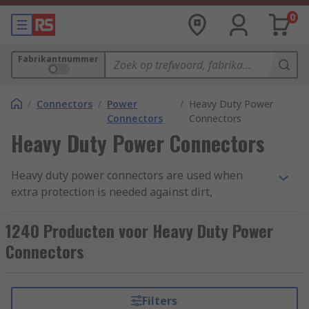
0
Fabrikantnummer
/
Connectors
/
Power
/
Heavy Duty Power
Connectors
Connectors
Heavy Duty Power Connectors
Heavy duty power connectors are used when
extra protection is needed against dirt,
mechanical stress and moisture. They enhance
the secure and speedy assembly of machinery, in
1240 Producten voor Heavy Duty Power
some instances permitting power supply into a
Connectors
single connector.
Types of heavy duty power connectors
Filters