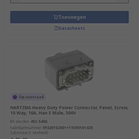
robust
housing
, they can be used in very harsh
environmental conditions.
Toevoegen
Datasheets
Op voorraad
HARTING Heavy Duty Power Connector, Panel, Screw,
10 Way, 16A, Han E Male, 500V
RS-stocknr.
492-5486
Fabrikantnummer
09330102601+19300101420
Subtotaal (1 eenheid)