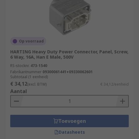
Op voorraad
HARTING Heavy Duty Power Connector, Panel, Screw,
6 Way, 16A, Han E Male, 500V
RS-stocknr.
473-1540
Fabrikantnummer
09300061441+09330062601
Subtotaal (1 eenheid)
€ 34,12
(excl. BTW)
€ 34,12/eenheid
Aantal
Toevoegen
Datasheets