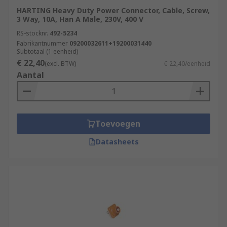
HARTING Heavy Duty Power Connector, Cable, Screw,
3 Way, 10A, Han A Male, 230V, 400 V
RS-stocknr.
492-5234
Fabrikantnummer
09200032611+19200031440
Subtotaal (1 eenheid)
€ 22,40
(excl. BTW)
€ 22,40/eenheid
Aantal
Toevoegen
Datasheets