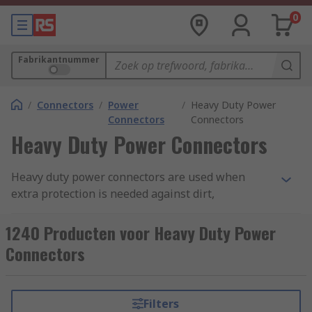
0
Fabrikantnummer
/
Connectors
/
Power
/
Heavy Duty Power
Connectors
Connectors
Heavy Duty Power Connectors
Heavy duty power connectors are used when
extra protection is needed against dirt,
mechanical stress and moisture. They enhance
the secure and speedy assembly of machinery, in
1240 Producten voor Heavy Duty Power
some instances permitting power supply into a
Connectors
single connector.
Types of heavy duty power connectors
Filters