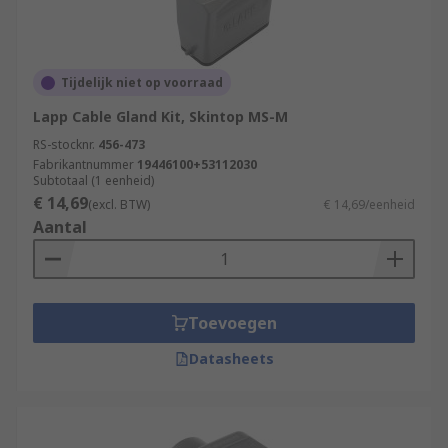
Tijdelijk niet op voorraad
Lapp Cable Gland Kit, Skintop MS-M
RS-stocknr.
456-473
Fabrikantnummer
19446100+53112030
Subtotaal (1 eenheid)
€ 14,69
(excl. BTW)
€ 14,69/eenheid
Aantal
Toevoegen
Datasheets