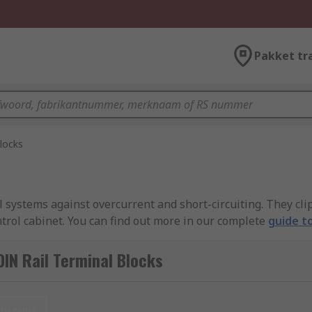
Pakket tr
locks
l systems against overcurrent and short-circuiting. They clip
ntrol cabinet. You can find out more in our complete
guide to
IN Rail Terminal Blocks
ulates the electrical current running through the terminal. 
ed up to stop the flow of electricity. Some are fitted with 
nieuw