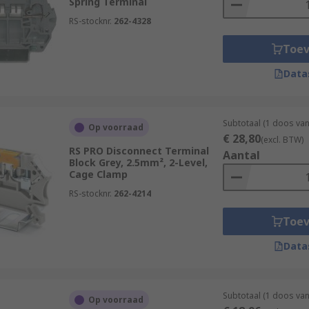
Spring Terminal
RS-stocknr.
262-4328
Toe
Data
Subtotaal (1 doos va
Op voorraad
€ 28,80
(excl. BTW)
RS PRO Disconnect Terminal
Aantal
Block Grey, 2.5mm², 2-Level,
Cage Clamp
RS-stocknr.
262-4214
Toe
Data
Subtotaal (1 doos va
Op voorraad