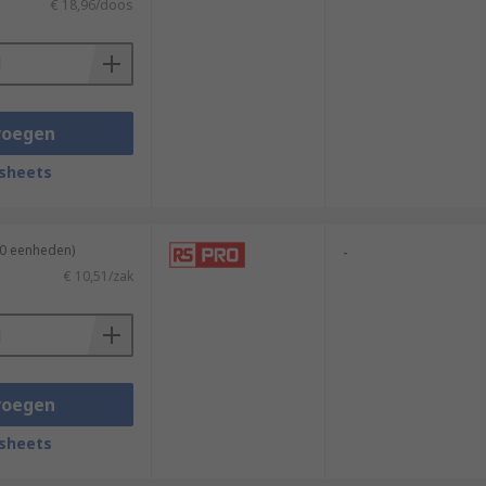
€ 18,96/doos
voegen
sheets
10 eenheden)
-
€ 10,51/zak
voegen
sheets