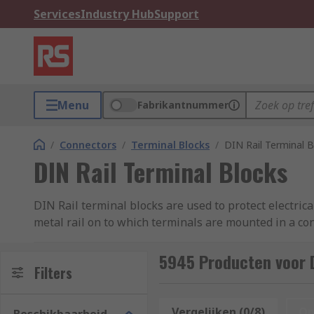
Services
Industry Hub
Support
Menu
Fabrikantnummer
/
Connectors
/
Terminal Blocks
/
DIN Rail Terminal B
DIN Rail Terminal Blocks
DIN Rail terminal blocks are used to protect electrica
metal rail on to which terminals are mounted in a co
How do DIN rail terminal blocks work?
5945 Producten voor D
Filters
DIN rail terminals are made from plastic, as this ins
hinged section containing the fuse, which can be open
Vergelijken (0/8)
Op