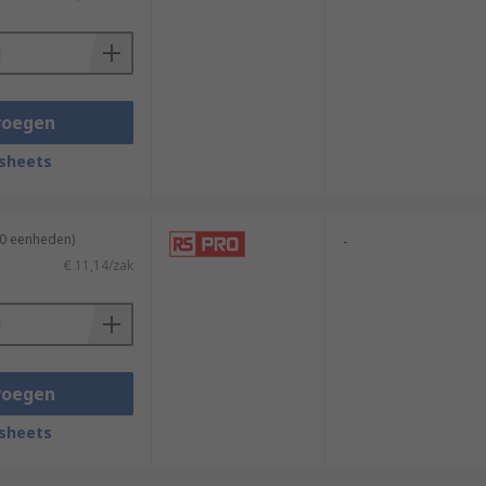
voegen
sheets
10 eenheden)
-
€ 11,14/zak
voegen
sheets