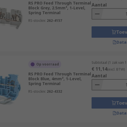
RS PRO Feed Through Terminal
Aantal
Block Grey, 2.5mm², 1-Level,
Spring Terminal
RS-stocknr.
262-4157
Toe
Data
Subtotaal (1 zak van 
Op voorraad
€ 11,14
(excl. BTW)
RS PRO Feed Through Terminal
Aantal
Block Blue, 4mm², 1-Level,
Spring Terminal
RS-stocknr.
262-4332
Toe
Data