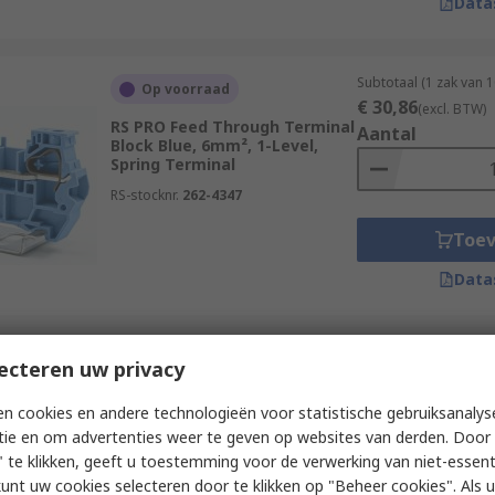
Data
Subtotaal (1 zak van 
Op voorraad
€ 30,86
(excl. BTW)
RS PRO Feed Through Terminal
Aantal
Block Blue, 6mm², 1-Level,
Spring Terminal
RS-stocknr.
262-4347
Toe
Data
Subtotaal (1 doos va
ecteren uw privacy
Op voorraad
€ 8,37
(excl. BTW)
RS PRO Feed Through Terminal
Aantal
n cookies en andere technologieën voor statistische gebruiksanalys
Block Blue, 2.5mm², 1-Level,
tie en om advertenties weer te geven op websites van derden. Door 
Spring Terminal
 te klikken, geeft u toestemming voor de verwerking van niet-essent
RS-stocknr.
262-4158
kunt uw cookies selecteren door te klikken op "Beheer cookies". Als u 