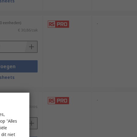
sheets
10 eenheden)
-
€ 30,86/zak
voegen
sheets
n 5 eenheden)
-
€ 8,37/doos
es,
op "Alles
iële
dit niet