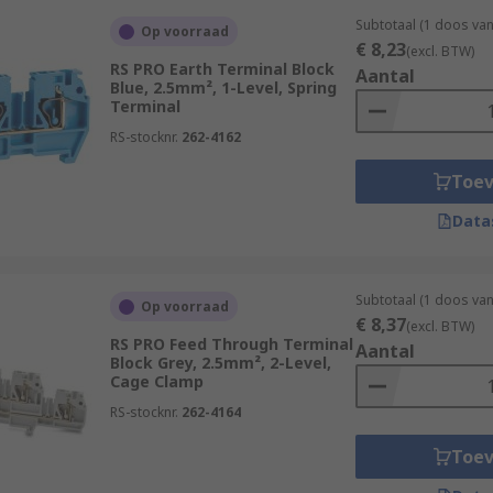
Subtotaal (1 doos va
Op voorraad
€ 8,23
(excl. BTW)
RS PRO Earth Terminal Block
Aantal
Blue, 2.5mm², 1-Level, Spring
Terminal
RS-stocknr.
262-4162
Toe
Data
Subtotaal (1 doos va
Op voorraad
€ 8,37
(excl. BTW)
RS PRO Feed Through Terminal
Aantal
Block Grey, 2.5mm², 2-Level,
Cage Clamp
RS-stocknr.
262-4164
Toe