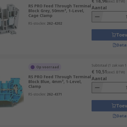
€ 18,96
(excl. BTW)
RS PRO Feed Through Terminal
Aantal
Block Grey, 50mm², 1-Level,
Cage Clamp
RS-stocknr.
262-4202
Toe
Data
Subtotaal (1 zak van 
Op voorraad
€ 10,51
(excl. BTW)
RS PRO Feed Through Terminal
Aantal
Block Blue, 4mm², 1-Level,
Clamp
RS-stocknr.
262-4371
Toe
Data