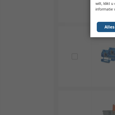
wilt, klikt
informatie 
Alle