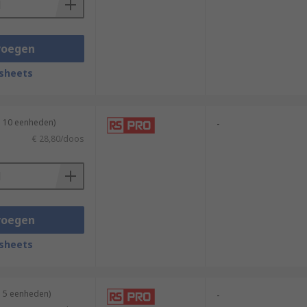
voegen
sheets
n 10 eenheden)
-
€ 28,80/doos
voegen
sheets
n 5 eenheden)
-