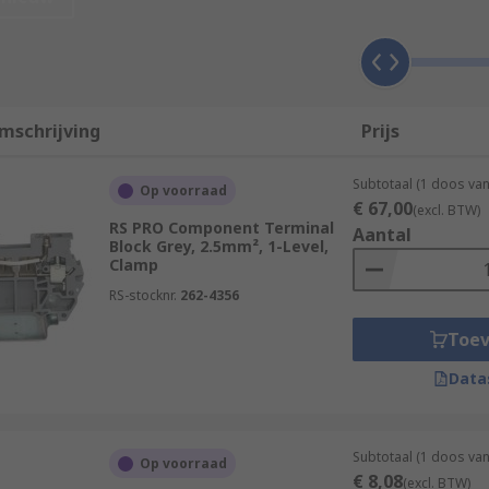
ls come with different fuse size inserts and may be colour c
n.
mschrijving
Prijs
 and offer more protection from overcurrent than non-fused 
Subtotaal (1 doos va
Op voorraad
€ 67,00
(excl. BTW)
plications such as:
RS PRO Component Terminal
Aantal
Block Grey, 2.5mm², 1-Level,
Clamp
rollersTelecommunicationsBuilding management systemsIndu
ls
RS-stocknr.
262-4356
Toe
Data
Subtotaal (1 doos va
Op voorraad
€ 8,08
(excl. BTW)