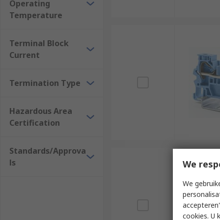
Operating
Temperature
Terminal Block
Current
Termination Type
Hazardous Area
Certification
Standards/Approva
ls
We resp
We gebruike
personalisa
accepteren"
cookies. U 