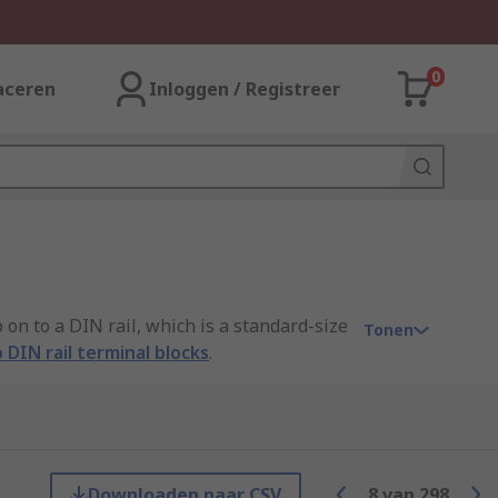
0
aceren
Inloggen / Registreer
 on to a DIN rail, which is a standard-size
Tonen
 DIN rail terminal blocks
.
Fused DIN rail terminals often have a
an LED blown fuse indicator to let you know
Downloaden naar CSV
8
van
298