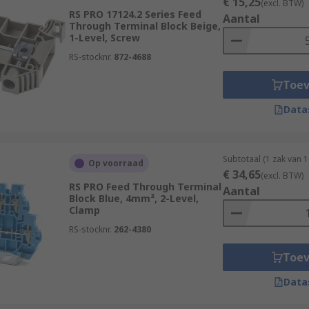
€ 15,25
(excl. BTW)
RS PRO 17124.2 Series Feed
Aantal
Through Terminal Block Beige,
1-Level, Screw
RS-stocknr.
872-4688
Toe
Data
Subtotaal (1 zak van 
Op voorraad
€ 34,65
(excl. BTW)
RS PRO Feed Through Terminal
Aantal
Block Blue, 4mm², 2-Level,
Clamp
RS-stocknr.
262-4380
Toe
Data