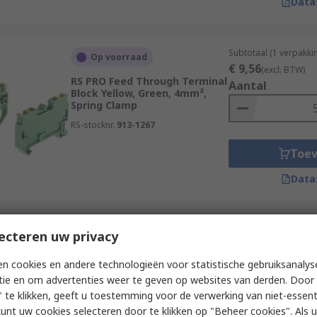
Data
Subtotaal (1 verpakki
Op voorraad
€ 9,56
(excl. BTW)
RS PRO Feed Through Terminal
Aantal
Block Yellow, Green, 4mm²,
Spring Clamp
RS-stocknr.
913-1267
Toe
Data
Subtotaal (1 doos va
ecteren uw privacy
Op voorraad
€ 22,96
(excl. BTW)
RS PRO Feed Through Terminal
Aantal
n cookies en andere technologieën voor statistische gebruiksanalys
Block Beige, 70mm², 1-Level,
tie en om advertenties weer te geven op websites van derden. Door 
Bolt
 te klikken, geeft u toestemming voor de verwerking van niet-essent
RS-stocknr.
262-4123
kunt uw cookies selecteren door te klikken op "Beheer cookies". Als u 