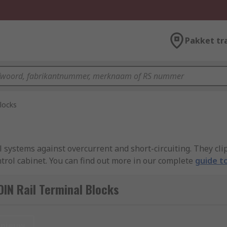
Pakket tr
locks
l systems against overcurrent and short-circuiting. They clip
ntrol cabinet. You can find out more in our complete
guide to
IN Rail Terminal Blocks
ulates the electrical current running through the terminal. 
ed up to stop the flow of electricity. Some are fitted with 
nieuw