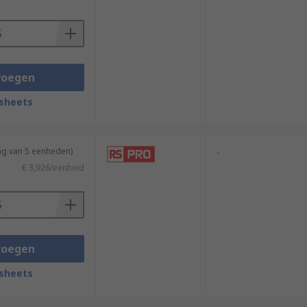
voegen
sheets
ng van 5 eenheden)
-
€ 3,926/eenheid
voegen
sheets