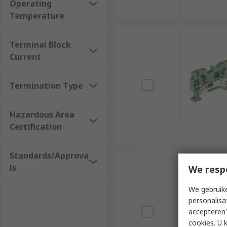
Operating
Temperature
Terminal Block
Current
Termination Type
Hazardous Area
Certification
Standards/Approva
ls
We resp
We gebruike
personalisa
accepteren"
cookies. U 