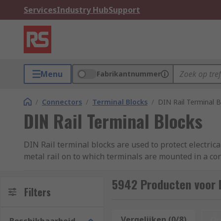
Services
Industry Hub
Support
Menu
Fabrikantnummer
/
Connectors
/
Terminal Blocks
/
DIN Rail Terminal B
DIN Rail Terminal Blocks
DIN Rail terminal blocks are used to protect electrica
metal rail on to which terminals are mounted in a co
How do DIN rail terminal blocks work?
5942 Producten voor D
Filters
DIN rail terminals are made from plastic, as this ins
hinged section containing the fuse, which can be open
Vergelijken (0/8)
Op