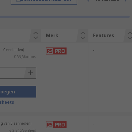
oded to indicate the current rating. Non-
Merk
Features
DIN rail terminals. They are usually used
n 10 eenheden)
-
€ 39,38/doos
strial and civil electrical
voegen
sheets
ng van 5 eenheden)
-
€ 3,946/eenheid