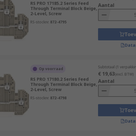
RS PRO 17185.2 Series Feed
Aantal
Through Terminal Block Beige,
2-Level, Screw
RS-stocknr.
872-4795
Toe
Data
Subtotaal (1 verpakki
Op voorraad
€ 19,63
(excl. BTW)
RS PRO 17180.2 Series Feed
Aantal
Through Terminal Block Beige,
2-Level, Screw
RS-stocknr.
872-4798
Toe
Data