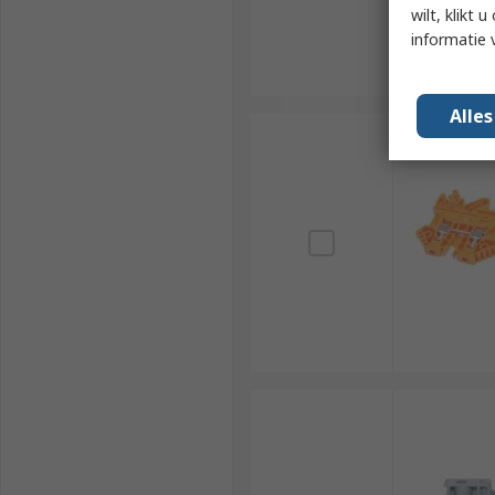
wilt, klikt
informatie 
Alle