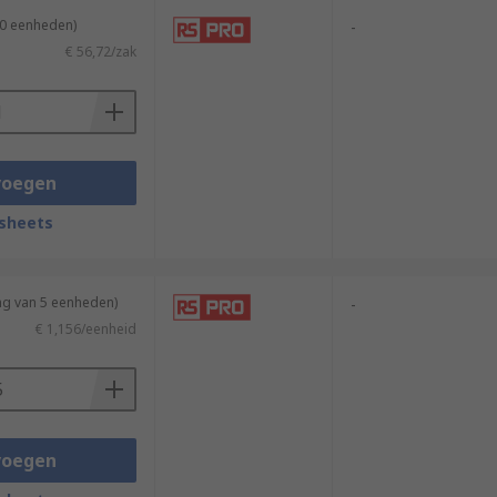
10 eenheden)
-
€ 56,72/zak
voegen
sheets
ng van 5 eenheden)
-
€ 1,156/eenheid
voegen