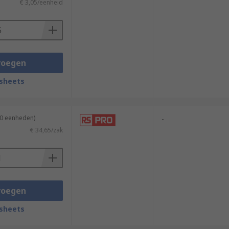
€ 3,05/eenheid
voegen
sheets
10 eenheden)
-
€ 34,65/zak
voegen
sheets