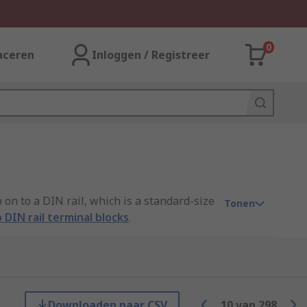
0
aceren
Inloggen / Registreer
 on to a DIN rail, which is a standard-size
Tonen
 DIN rail terminal blocks
.
Fused DIN rail terminals often have a
an LED blown fuse indicator to let you know
Downloaden naar CSV
10
van
298