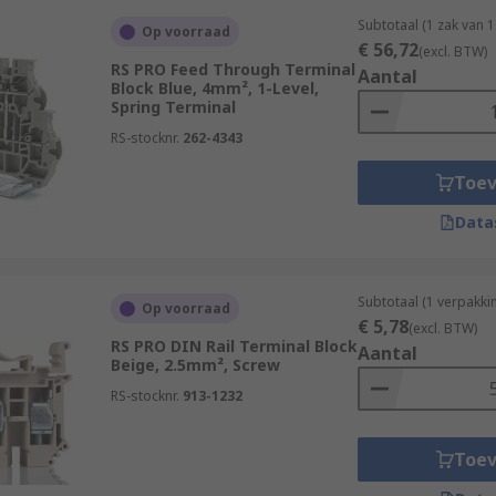
Subtotaal (1 zak van 
Op voorraad
€ 56,72
(excl. BTW)
RS PRO Feed Through Terminal
Aantal
Block Blue, 4mm², 1-Level,
Spring Terminal
RS-stocknr.
262-4343
Toe
Data
Subtotaal (1 verpakki
Op voorraad
€ 5,78
(excl. BTW)
RS PRO DIN Rail Terminal Block
Aantal
Beige, 2.5mm², Screw
RS-stocknr.
913-1232
Toe