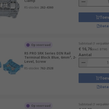
Clamp
RS-stocknr.
262-4360
Toe
Data
Subtotaal (1 verpakki
Op voorraad
€ 16,76
(excl. BTW)
RS PRO SRK Series DIN Rail
Aantal
Terminal Block Blue, 6mm², 2-
Level, Screw
RS-stocknr.
762-2528
Toe
Data
Subtotaal (1 verpakki
Op voorraad