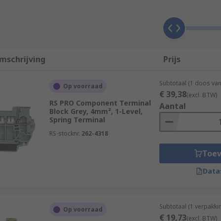
ls come with different fuse size inserts and may be colour c
n.
mschrijving
Prijs
 and offer more protection from overcurrent than non-fused 
Subtotaal (1 doos va
Op voorraad
€ 39,38
(excl. BTW)
plications such as:
RS PRO Component Terminal
Aantal
Block Grey, 4mm², 1-Level,
Spring Terminal
rollersTelecommunicationsBuilding management systemsIndu
ls
RS-stocknr.
262-4318
Toe
Data
Subtotaal (1 verpakki
Op voorraad
€ 19,73
(excl. BTW)