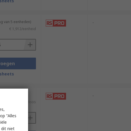
sheets
ng van 5 eenheden)
-
€ 1,912/eenheid
voegen
sheets
n 2 eenheden)
-
€ 22,96/doos
es,
op "Alles
iële
dit niet