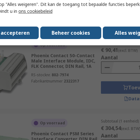
 u op "Alles weigeren". Dit kan de toegang tot bepaalde functies beper
Toe
vindt u in
ons cookiebeleid
Data
s accepteren
Beheer cookies
Alles wei
Subtotaal (1 eenheid)
Op voorraad
€ 90,41
(excl. BTW)
Phoenix Contact 50-Contact
Aantal
Male Interface Module, IDC,
FLK Connector, DIN Rail, 1A
RS-stocknr.
802-7974
Fabrikantnummer
2322317
Toe
Data
Subtotaal (1 eenheid)
Op voorraad
€ 304,54
(excl. BTW
Phoenix Contact PSM Series
Aantal
Interface Converter, DIN Rail