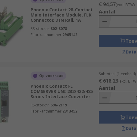
€ 94,57
(excl. BTW)
Phoenix Contact 28-Contact
Aantal
Male Interface Module, FLK
Connector, DIN Rail, 1A
RS-stocknr.
802-8078
Fabrikantnummer
2965143
Toe
Data
Subtotaal (1 eenheid)
Op voorraad
€ 618,23
(excl. BTW
Phoenix Contact FL
Aantal
COMSERVER UNI 232/422/485
Series Interface Converter
RS-stocknr.
696-2119
Fabrikantnummer
2313452
Toe
Data