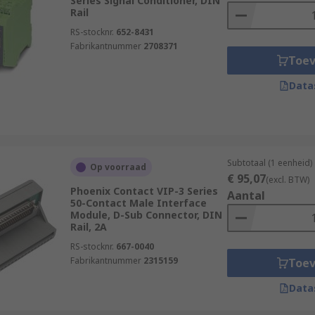
Series Signal Conditioner, DIN
Rail
RS-stocknr.
652-8431
Fabrikantnummer
2708371
Toe
Data
Subtotaal (1 eenheid)
Op voorraad
€ 95,07
(excl. BTW)
Phoenix Contact VIP-3 Series
Aantal
50-Contact Male Interface
Module, D-Sub Connector, DIN
Rail, 2A
RS-stocknr.
667-0040
Fabrikantnummer
2315159
Toe
Data