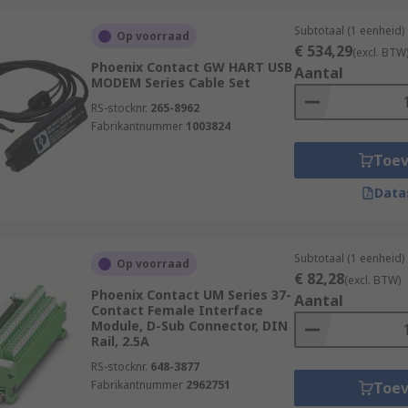
Subtotaal (1 eenheid)
Op voorraad
€ 534,29
(excl. BTW
Phoenix Contact GW HART USB
Aantal
MODEM Series Cable Set
RS-stocknr.
265-8962
Fabrikantnummer
1003824
Toe
Data
Subtotaal (1 eenheid)
Op voorraad
€ 82,28
(excl. BTW)
Phoenix Contact UM Series 37-
Aantal
Contact Female Interface
Module, D-Sub Connector, DIN
Rail, 2.5A
RS-stocknr.
648-3877
Fabrikantnummer
2962751
Toe