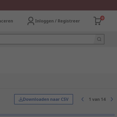
0
aceren
Inloggen / Registreer
Downloaden naar CSV
1
van
14