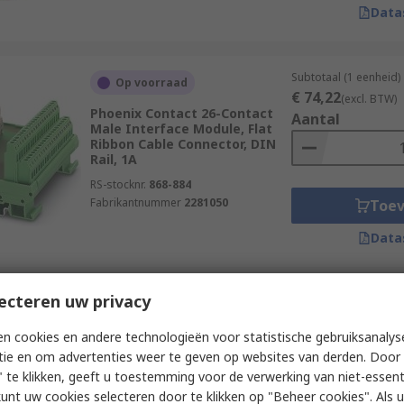
Data
Subtotaal (1 eenheid)
Op voorraad
€ 74,22
(excl. BTW)
Phoenix Contact 26-Contact
Aantal
Male Interface Module, Flat
Ribbon Cable Connector, DIN
Rail, 1A
RS-stocknr.
868-884
Fabrikantnummer
2281050
Toe
Data
ecteren uw privacy
Subtotaal (1 eenheid)
Op voorraad
€ 106,89
(excl. BTW
n cookies en andere technologieën voor statistische gebruiksanalys
Phoenix Contact Interface
Aantal
Module
tie en om advertenties weer te geven op websites van derden. Door 
 te klikken, geeft u toestemming voor de verwerking van niet-essent
RS-stocknr.
803-7088
kunt uw cookies selecteren door te klikken op "Beheer cookies". Als u 
Fabrikantnummer
2280310