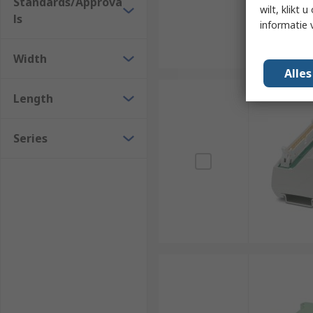
Standards/Approva
wilt, klikt
ls
informatie 
Width
Alle
Length
Series