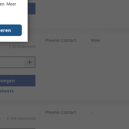
ken. Meer
voegen
sheets
geren
Phoenix Contact
Male
€ 90,41/eenheid
voegen
sheets
Phoenix Contact
-
)
€ 304,54/eenheid