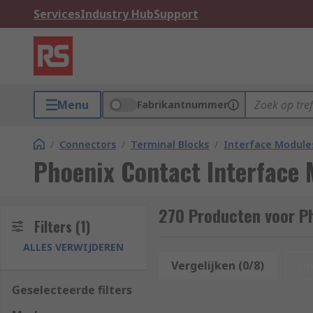
Services
Industry Hub
Support
Menu
Fabrikantnummer
/
Connectors
/
Terminal Blocks
/
Interface Module
Phoenix Contact Interface
270 Producten voor P
Filters
(1)
ALLES VERWIJDEREN
Vergelijken (0/8)
Op
Geselecteerde filters