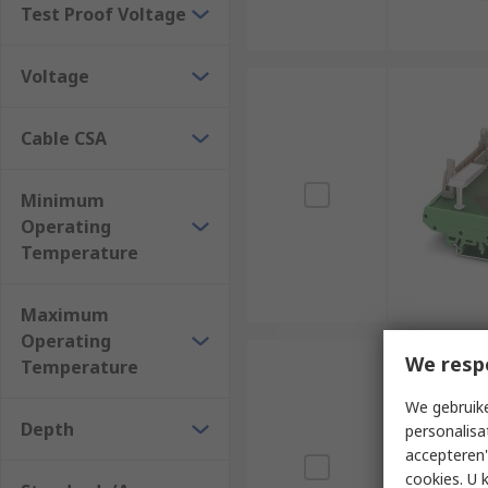
Test Proof Voltage
Voltage
Cable CSA
Minimum
Operating
Temperature
Maximum
Operating
We resp
Temperature
We gebruike
Depth
personalisa
accepteren"
cookies. U 