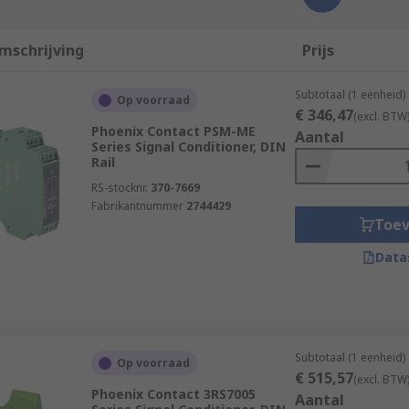
mschrijving
Prijs
Subtotaal (1 eenheid)
Op voorraad
€ 346,47
(excl. BTW
Phoenix Contact PSM-ME
Aantal
Series Signal Conditioner, DIN
Rail
RS-stocknr.
370-7669
Fabrikantnummer
2744429
Toe
Data
Subtotaal (1 eenheid)
Op voorraad
€ 515,57
(excl. BTW
Phoenix Contact 3RS7005
Aantal