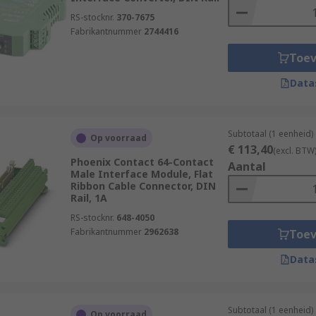
RS-stocknr.
370-7675
Fabrikantnummer
2744416
Toe
Data
Subtotaal (1 eenheid)
Op voorraad
€ 113,40
(excl. BTW
Phoenix Contact 64-Contact
Aantal
Male Interface Module, Flat
Ribbon Cable Connector, DIN
Rail, 1A
RS-stocknr.
648-4050
Fabrikantnummer
2962638
Toe
Data
Subtotaal (1 eenheid)
Op voorraad