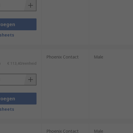
voegen
sheets
Phoenix Contact
Male
)
€ 113,40/eenheid
voegen
sheets
Phoenix Contact
Male