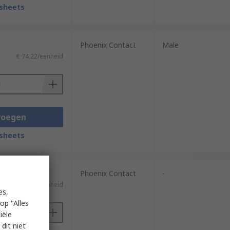
sheets
Phoenix Contact
Male
€ 74,22/eenheid
voegen
sheets
Phoenix Contact
-
)
€ 106,89/eenheid
es,
op "Alles
iële
dit niet