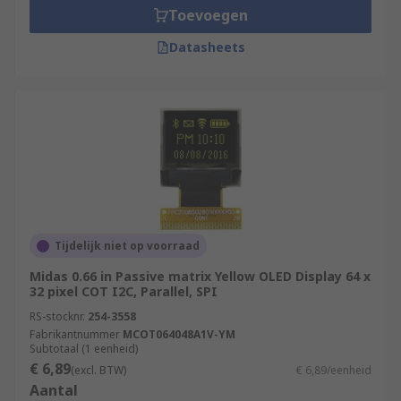
Toevoegen
Datasheets
Tijdelijk niet op voorraad
Midas 0.66 in Passive matrix Yellow OLED Display 64 x
32 pixel COT I2C, Parallel, SPI
RS-stocknr.
254-3558
Fabrikantnummer
MCOT064048A1V-YM
Subtotaal (1 eenheid)
€ 6,89
(excl. BTW)
€ 6,89/eenheid
Aantal