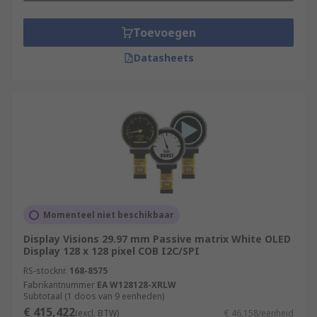
Toevoegen
Datasheets
Momenteel niet beschikbaar
Display Visions 29.97 mm Passive matrix White OLED
Display 128 x 128 pixel COB I2C/SPI
RS-stocknr.
168-8575
Fabrikantnummer
EA W128128-XRLW
Subtotaal (1 doos van 9 eenheden)
€ 415,422
(excl. BTW)
€ 46,158/eenheid