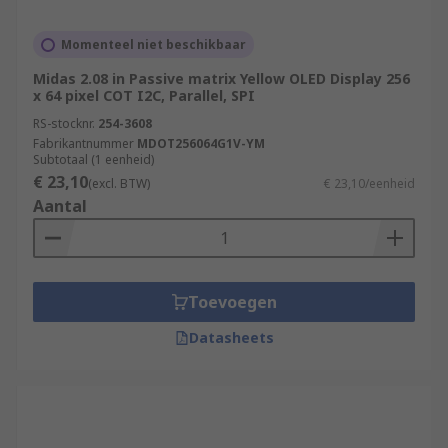
Momenteel niet beschikbaar
Midas 2.08 in Passive matrix Yellow OLED Display 256
x 64 pixel COT I2C, Parallel, SPI
RS-stocknr.
254-3608
Fabrikantnummer
MDOT256064G1V-YM
Subtotaal (1 eenheid)
€ 23,10
(excl. BTW)
€ 23,10/eenheid
Aantal
Toevoegen
Datasheets