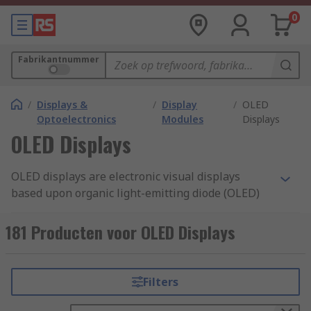
0
Fabrikantnummer
/
Displays &
/
Display
/
OLED
Optoelectronics
Modules
Displays
OLED Displays
OLED displays are electronic visual displays
based upon organic light-emitting diode (OLED)
technology. Like other display types, an OLED
Display can be used to present images, text and
181 Producten voor OLED Displays
video a viewer.
What is an OLED?
Filters
An OLED is an organic light-emitting diode, that