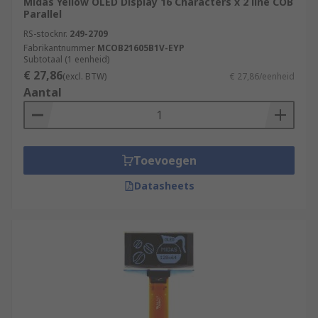
Midas Yellow OLED Display 16 Characters x 2 line COB
Parallel
RS-stocknr.
249-2709
Fabrikantnummer
MCOB21605B1V-EYP
Subtotaal (1 eenheid)
€ 27,86
(excl. BTW)
€ 27,86/eenheid
Aantal
Toevoegen
Datasheets