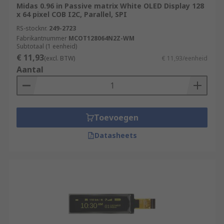
Midas 0.96 in Passive matrix White OLED Display 128
x 64 pixel COB I2C, Parallel, SPI
RS-stocknr.
249-2723
Fabrikantnummer
MCOT128064N2Z-WM
Subtotaal (1 eenheid)
€ 11,93
(excl. BTW)
€ 11,93/eenheid
Aantal
Toevoegen
Datasheets