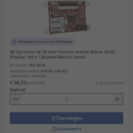
Momenteel niet beschikbaar
4D Systems 43.18 mm Passive matrix White OLED
Display 160 x 128 pixel Matrix Serial
RS-stocknr.
902-8678
Fabrikantnummer
UOLED-160-G2
Subtotaal (1 eenheid)
€ 66,35
(excl. BTW)
€ 66,35/eenheid
Aantal
Toevoegen
Datasheets