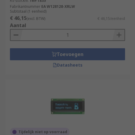
RS-stocknr.
169-1835
Fabrikantnummer
EA W128128-XRLW
Subtotaal (1 eenheid)
€ 46,15
(excl. BTW)
€ 46,15/eenheid
Aantal
Toevoegen
Datasheets
Tijdelijk niet op voorraad