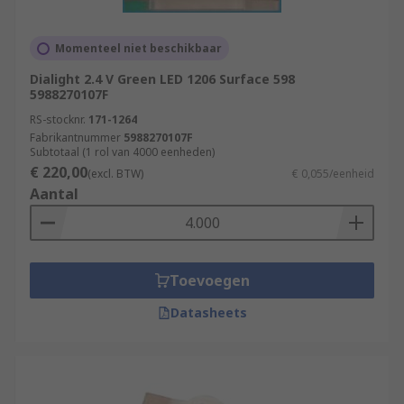
Momenteel niet beschikbaar
Dialight 2.4 V Green LED 1206 Surface 598
5988270107F
RS-stocknr.
171-1264
Fabrikantnummer
5988270107F
Subtotaal (1 rol van 4000 eenheden)
€ 220,00
(excl. BTW)
€ 0,055/eenheid
Aantal
Toevoegen
Datasheets