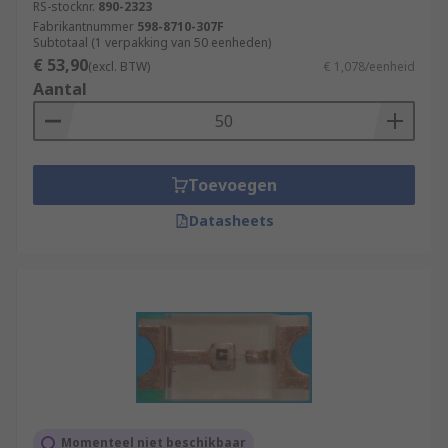
RS-stocknr.
890-2323
Fabrikantnummer
598-8710-307F
Subtotaal (1 verpakking van 50 eenheden)
€ 53,90
(excl. BTW)
€ 1,078/eenheid
Aantal
Toevoegen
Datasheets
Momenteel niet beschikbaar