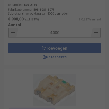
RS-stocknr.
890-2169
Fabrikantnummer
598-8081-107F
Subtotaal (1 verpakking van 4000 eenheden)
€ 908,00
(excl. BTW)
€ 0,227/eenheid
Aantal
Toevoegen
Datasheets