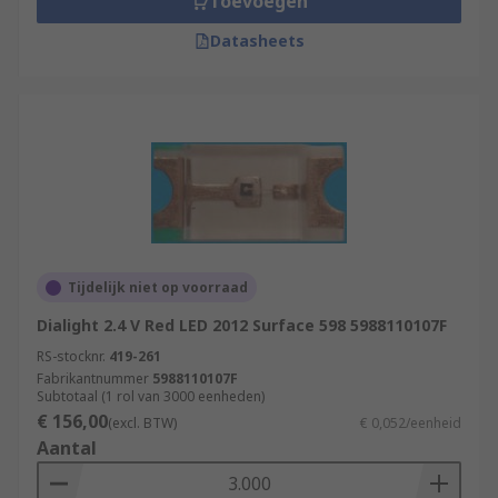
Toevoegen
Datasheets
Tijdelijk niet op voorraad
Dialight 2.4 V Red LED 2012 Surface 598 5988110107F
RS-stocknr.
419-261
Fabrikantnummer
5988110107F
Subtotaal (1 rol van 3000 eenheden)
€ 156,00
(excl. BTW)
€ 0,052/eenheid
Aantal