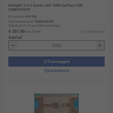
Dialight 2.4 V Green LED 1206 Surface 598
5988270107F
RS-stocknr.
419-104
Fabrikantnummer
5988270107F
Subtotaal (1 rol van 3000 eenheden)
€ 207,00
(excl. BTW)
€ 0,069/eenheid
Aantal
Toevoegen
Datasheets