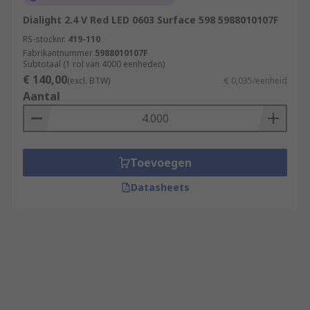
Dialight 2.4 V Red LED 0603 Surface 598 5988010107F
RS-stocknr.
419-110
Fabrikantnummer
5988010107F
Subtotaal (1 rol van 4000 eenheden)
€ 140,00
(excl. BTW)
€ 0,035/eenheid
Aantal
Toevoegen
Datasheets