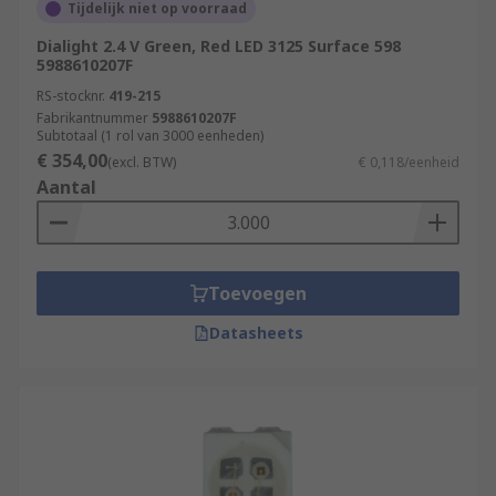
Tijdelijk niet op voorraad
Dialight 2.4 V Green, Red LED 3125 Surface 598
5988610207F
RS-stocknr.
419-215
Fabrikantnummer
5988610207F
Subtotaal (1 rol van 3000 eenheden)
€ 354,00
(excl. BTW)
€ 0,118/eenheid
Aantal
Toevoegen
Datasheets