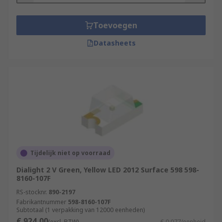
Toevoegen
Datasheets
Tijdelijk niet op voorraad
Dialight 2 V Green, Yellow LED 2012 Surface 598 598-
8160-107F
RS-stocknr.
890-2197
Fabrikantnummer
598-8160-107F
Subtotaal (1 verpakking van 12000 eenheden)
€ 924,00
(excl. BTW)
€ 0,077/eenheid