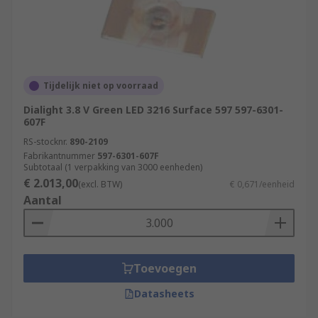
Tijdelijk niet op voorraad
Dialight 3.8 V Green LED 3216 Surface 597 597-6301-
607F
RS-stocknr.
890-2109
Fabrikantnummer
597-6301-607F
Subtotaal (1 verpakking van 3000 eenheden)
€ 2.013,00
(excl. BTW)
€ 0,671/eenheid
Aantal
Toevoegen
Datasheets