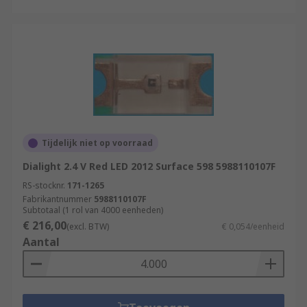
Tijdelijk niet op voorraad
Dialight 2.4 V Red LED 2012 Surface 598 5988110107F
RS-stocknr.
171-1265
Fabrikantnummer
5988110107F
Subtotaal (1 rol van 4000 eenheden)
€ 216,00
(excl. BTW)
€ 0,054/eenheid
Aantal