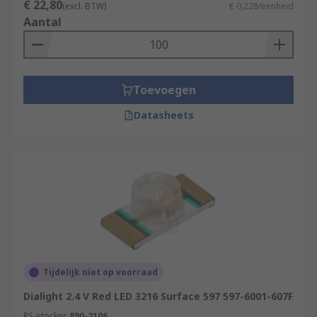
€ 22,80
(excl. BTW)
€ 0,228/eenheid
Aantal
Toevoegen
Datasheets
Tijdelijk niet op voorraad
Dialight 2.4 V Red LED 3216 Surface 597 597-6001-607F
RS-stocknr.
890-2106