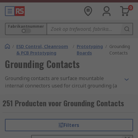
0
Fabrikantnummer
/
ESD Control, Cleanroom
/
Prototyping
/
Grounding
& PCB Prototyping
Boards
Contacts
Grounding Contacts
Grounding contacts are surface mountable
internal connectors used for circuit grounding (a
return path for electric current) of SMT (surface
mount technology) devices.
251 Producten voor Grounding Contacts
How do grounding contacts work?
Filters
Grounding contacts work by providing an
electrical connection while also providing