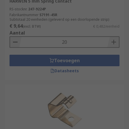
HARWIN 5 mm Spring Contact
RS-stocknr.
247-9224P
Fabrikantnummer
S7191-45R
Subtotaal 20 eenheden (geleverd op een doorlopende strip)
€ 9,64
(excl. BTW)
€ 0,482/eenheid
Aantal
Toevoegen
Datasheets