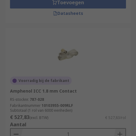
Grounding contacts are used in virtually every
Toevoegen
small PCB application. Some of the typical
Datasheets
applications include:
MP3 players
Smartphones
GPS units
Tablets
PCs and laptops
Automotive
Voorradig bij de fabrikant
Industrial equipment
Amphenol ICC 1.8 mm Contact
eReaders
RS-stocknr.
787-028
Fabrikantnummer
Home electronic devices
10103955-009RLF
Subtotaal (1 rol van 6000 eenheden)
Video and digital cameras
€ 527,83
(excl. BTW)
€ 527,83/rol
Aantal