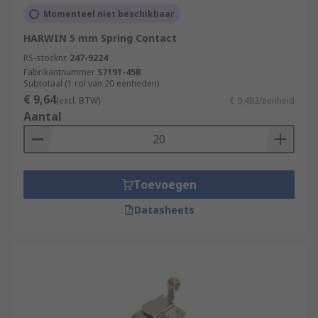
Momenteel niet beschikbaar
HARWIN 5 mm Spring Contact
RS-stocknr.
247-9224
Fabrikantnummer
S7191-45R
Subtotaal (1 rol van 20 eenheden)
€ 9,64
(excl. BTW)
€ 0,482/eenheid
Aantal
Toevoegen
Datasheets