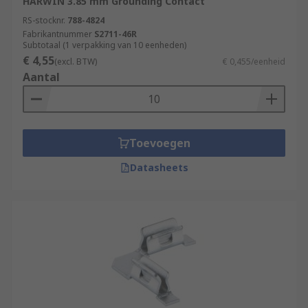
HARWIN 3.85 mm Grounding Contact
RS-stocknr.
788-4824
Fabrikantnummer
S2711-46R
Subtotaal (1 verpakking van 10 eenheden)
€ 4,55
(excl. BTW)
€ 0,455/eenheid
Aantal
Toevoegen
Datasheets