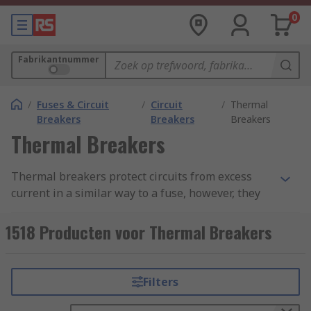
0
Fabrikantnummer
/
Fuses & Circuit
/
Circuit
/
Thermal
Breakers
Breakers
Breakers
Thermal Breakers
Thermal breakers protect circuits from excess
current in a similar way to a fuse, however, they
often feature a switch allowing them to be reset
if tripped. Common types of thermal breakers
1518 Producten voor Thermal Breakers
include thermal magnetic circuit breakers and
thermal automotive circuit breakers.
Filters
Types of Thermal Breakers