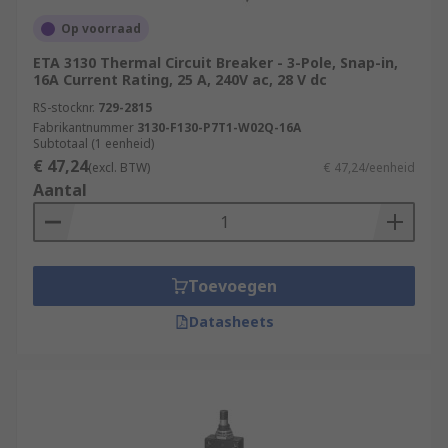
Op voorraad
ETA 3130 Thermal Circuit Breaker - 3-Pole, Snap-in,
16A Current Rating, 25 A, 240V ac, 28 V dc
RS-stocknr.
729-2815
Fabrikantnummer
3130-F130-P7T1-W02Q-16A
Subtotaal (1 eenheid)
€ 47,24
(excl. BTW)
€ 47,24/eenheid
Aantal
Toevoegen
Datasheets