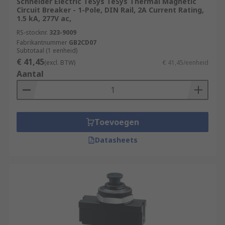
Schneider Electric TeSys TeSys Thermal Magnetic
Circuit Breaker - 1-Pole, DIN Rail, 2A Current Rating,
1.5 kA, 277V ac,
RS-stocknr.
323-9009
Fabrikantnummer
GB2CD07
Subtotaal (1 eenheid)
€ 41,45
(excl. BTW)
€ 41,45/eenheid
Aantal
Toevoegen
Datasheets