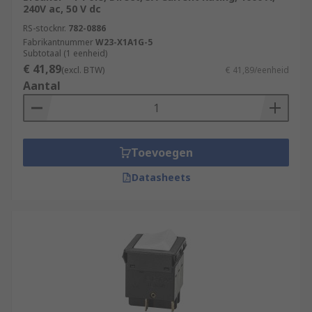
240V ac, 50 V dc
RS-stocknr.
782-0886
Fabrikantnummer
W23-X1A1G-5
Subtotaal (1 eenheid)
€ 41,89
(excl. BTW)
€ 41,89/eenheid
Aantal
Toevoegen
Datasheets