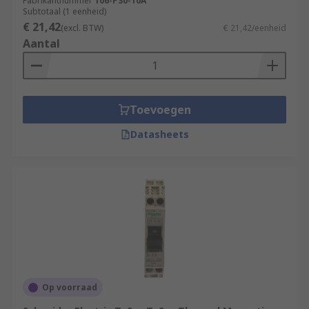
Fabrikantnummer
106-P30-10A
Subtotaal (1 eenheid)
€ 21,42
(excl. BTW)
€ 21,42/eenheid
Aantal
Toevoegen
Datasheets
Op voorraad