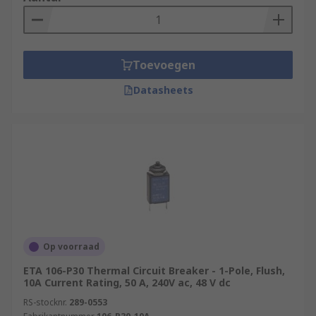
What are thermal automotive circuit
breakers used for?
Thermal automotive circuit breakers are used to
Toevoegen
protect electrical networks in most types of
Datasheets
vehicles, including cars, vans, buses, and boats.
Op voorraad
ETA 106-P30 Thermal Circuit Breaker - 1-Pole, Flush,
10A Current Rating, 50 A, 240V ac, 48 V dc
RS-stocknr.
289-0553