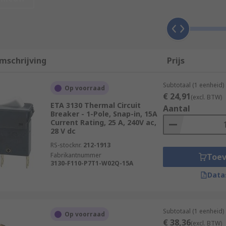
on against overcurrent than a simple fuse. Fuses simply bu
mschrijving
Prijs
sed to break the flow of current in automotive circuits, in o
Subtotaal (1 eenheid)
Op voorraad
€ 24,91
ws for smaller overcurrents over a longer period of time, but 
(excl. BTW)
ETA 3130 Thermal Circuit
Aantal
 there will be a small overcurrent each time the engine is sw
Breaker - 1-Pole, Snap-in, 15A
Current Rating, 25 A, 240V ac,
28 V dc
used for?
RS-stocknr.
212-1913
Fabrikantnummer
Toe
3130-F110-P7T1-W02Q-15A
 in distribution boards. They make up part of the subsidiary
Data
 used for?
Subtotaal (1 eenheid)
Op voorraad
€ 38,36
(excl. BTW)