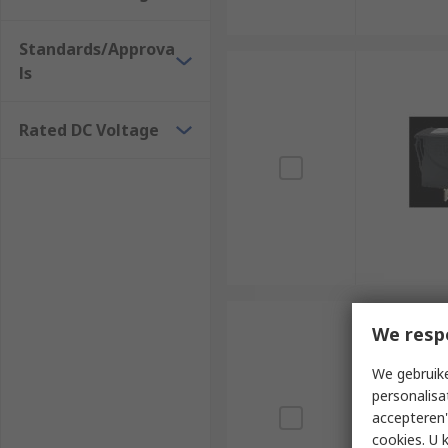
Standards/Approva
ls
Rated DC Voltage
We resp
We gebruike
personalisa
accepteren"
cookies. U 