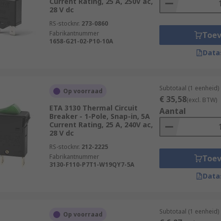
Current Rating, 25 A, 250V ac,
28 V dc
RS-stocknr.
273-0860
Fabrikantnummer
Toe
1658-G21-02-P10-10A
Data
Subtotaal (1 eenheid)
Op voorraad
€ 35,58
(excl. BTW)
ETA 3130 Thermal Circuit
Aantal
Breaker - 1-Pole, Snap-in, 5A
Current Rating, 25 A, 240V ac,
28 V dc
RS-stocknr.
212-2225
Fabrikantnummer
Toe
3130-F110-P7T1-W19QY7-5A
Data
Subtotaal (1 eenheid)
Op voorraad