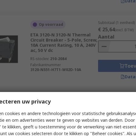
Data
Subtotaal (1 eenheid)
Op voorraad
€ 25,64
(excl. BTW)
ETA 3120-N 3120-N Thermal
Aantal
Circuit Breaker - 5-Pole, Screw,
10A Current Rating, 10 A, 240V
ac, 50 V dc
RS-stocknr.
210-2084
Fabrikantnummer
Toe
3120-N551-H7T1-W02D-10A
Data
Subtotaal (1 eenheid)
ecteren uw privacy
Op voorraad
€ 30,36
(excl. BTW)
ETA 3120-N 3120-N Thermal
Aantal
n cookies en andere technologieën voor statistische gebruiksanalys
Circuit Breaker - 2-Pole, Screw,
tie en om advertenties weer te geven op websites van derden. Door 
5A Current Rating, 5 A, 240V
ac, 50 V dc
 te klikken, geeft u toestemming voor de verwerking van niet-essent
kunt uw cookies selecteren door te klikken op "Beheer cookies". Als u 
RS-stocknr.
210-2056