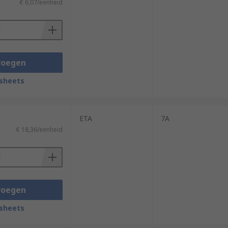
€ 6,07/eenheid
voegen
sheets
ETA
7A
€ 18,36/eenheid
voegen
sheets