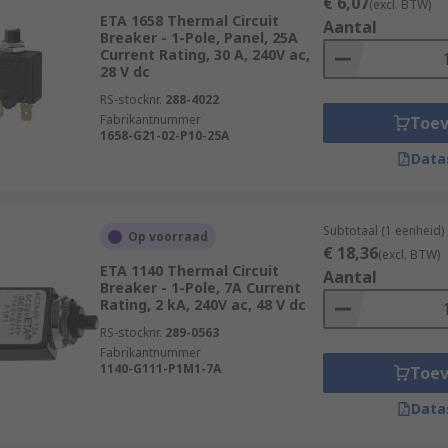
€ 6,07
(excl. BTW)
ETA 1658 Thermal Circuit
Aantal
Breaker - 1-Pole, Panel, 25A
Current Rating, 30 A, 240V ac,
28 V dc
RS-stocknr.
288-4022
Fabrikantnummer
Toe
1658-G21-02-P10-25A
Data
Subtotaal (1 eenheid)
Op voorraad
€ 18,36
(excl. BTW)
ETA 1140 Thermal Circuit
Aantal
Breaker - 1-Pole, 7A Current
Rating, 2 kA, 240V ac, 48 V dc
RS-stocknr.
289-0563
Fabrikantnummer
1140-G111-P1M1-7A
Toe
Data