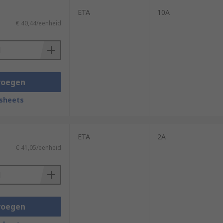
ETA
10A
€ 40,44/eenheid
voegen
sheets
ETA
2A
€ 41,05/eenheid
voegen