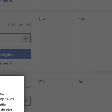
sheets
ETA
10A
€ 25,64/eenheid
voegen
sheets
ETA
5A
€ 30,36/eenheid
es,
op "Alles
iële
dit niet