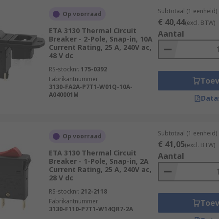
Subtotaal (1 eenheid)
Op voorraad
€ 40,44
(excl. BTW)
ETA 3130 Thermal Circuit
Aantal
Breaker - 2-Pole, Snap-in, 10A
Current Rating, 25 A, 240V ac,
48 V dc
RS-stocknr.
175-0392
Fabrikantnummer
Toe
3130-FA2A-P7T1-W01Q-10A-
A040001M
Data
Subtotaal (1 eenheid)
Op voorraad
€ 41,05
(excl. BTW)
ETA 3130 Thermal Circuit
Aantal
Breaker - 1-Pole, Snap-in, 2A
Current Rating, 25 A, 240V ac,
28 V dc
RS-stocknr.
212-2118
Fabrikantnummer
Toe
3130-F110-P7T1-W14QR7-2A