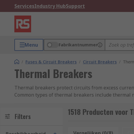
Services
Industry Hub
Support
Menu
Fabrikantnummer
/
Fuses & Circuit Breakers
/
Circuit Breakers
/
Therm
Thermal Breakers
Thermal breakers protect circuits from excess current 
Common types of thermal breakers include thermal ma
Types of Thermal Breakers
1518 Producten voor 
Filters
Thermal magnetic circuit breakers
are devices tha
electrical switch to disrupt the flow of current when 
Vergelijken (0/8)
Op