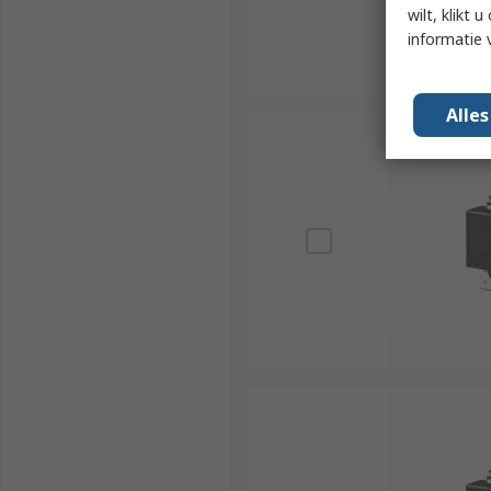
wilt, klikt
informatie 
Alle