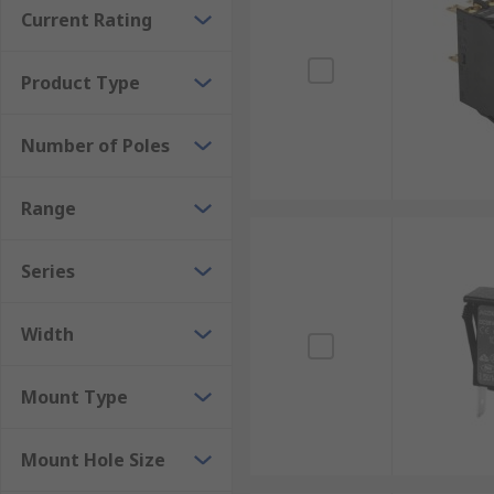
Thermal automotive circuit breakers are used to prote
Current Rating
Product Type
Number of Poles
Range
Series
Width
Mount Type
Mount Hole Size