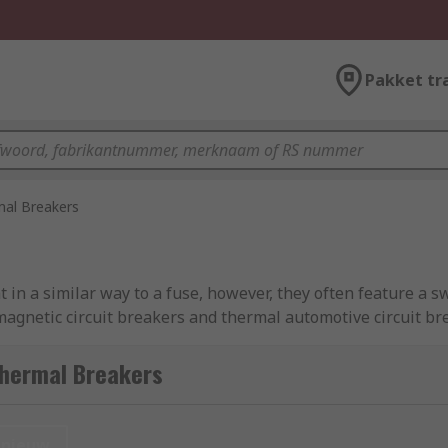
Pakket tr
al Breakers
in a similar way to a fuse, however, they often feature a sw
gnetic circuit breakers and thermal automotive circuit br
Thermal Breakers
t provide protection against overcurrent in circuits. Circui
an overload or short circuit is detected. Thermal magnetic ci
nieuw