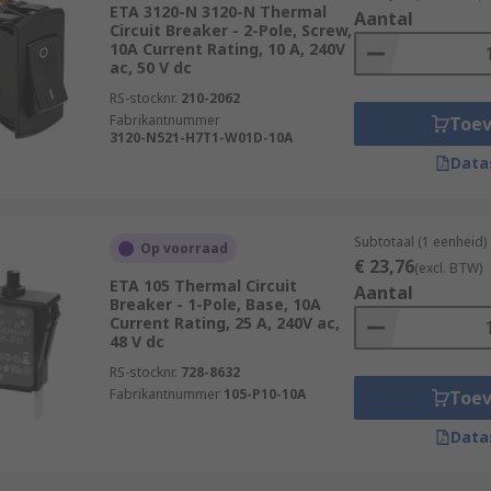
ct electrical networks in most types of vehicles, including c
ETA 3120-N 3120-N Thermal
Aantal
Circuit Breaker - 2-Pole, Screw,
10A Current Rating, 10 A, 240V
ac, 50 V dc
RS-stocknr.
210-2062
Fabrikantnummer
Toe
3120-N521-H7T1-W01D-10A
Data
Subtotaal (1 eenheid)
Op voorraad
€ 23,76
(excl. BTW)
ETA 105 Thermal Circuit
Aantal
Breaker - 1-Pole, Base, 10A
Current Rating, 25 A, 240V ac,
48 V dc
RS-stocknr.
728-8632
Fabrikantnummer
105-P10-10A
Toe
Data