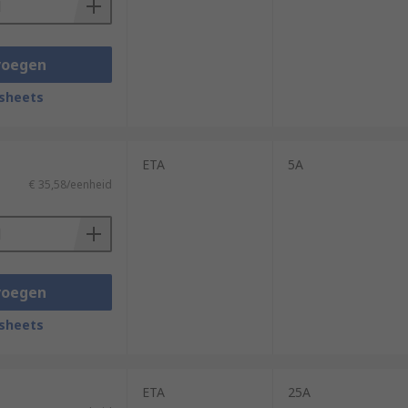
voegen
sheets
ETA
5A
€ 35,58/eenheid
voegen
sheets
ETA
25A