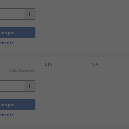
ars, vans, buses, and boats.
voegen
sheets
ETA
10A
€ 23,76/eenheid
voegen
sheets