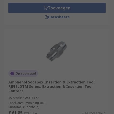
Toevoegen
Datasheets
Op voorraad
Amphenol Socapex Insertion & Extraction Tool,
RJFIELDTM Series, Extraction & Insertion Tool
Contact
RS-stocknr.
254-6477
Fabrikantnummer
RJFODE
Subtotaal (1 eenheid)
€ 61,85
(excl. BTW)
€ 61,85/eenheid