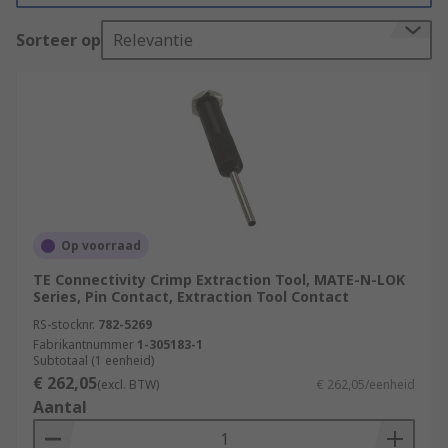
brands.
Sorteer op
Relevantie
How do Insertion and Extraction Tools
Work
Extraction and Insertion tools can be simple
manual tools or can have more complex working
parts depending on the requirements of the
connector series. Some tools contain spring-
activated buttons or levers that allow the tool to
Op voorraad
affix around contact and remove or insert in an
TE Connectivity Crimp Extraction Tool, MATE-N-LOK
easy action.
Series, Pin Contact, Extraction Tool Contact
RS-stocknr.
782-5269
Fabrikantnummer
1-305183-1
Subtotaal (1 eenheid)
€ 262,05
(excl. BTW)
€ 262,05/eenheid
Aantal