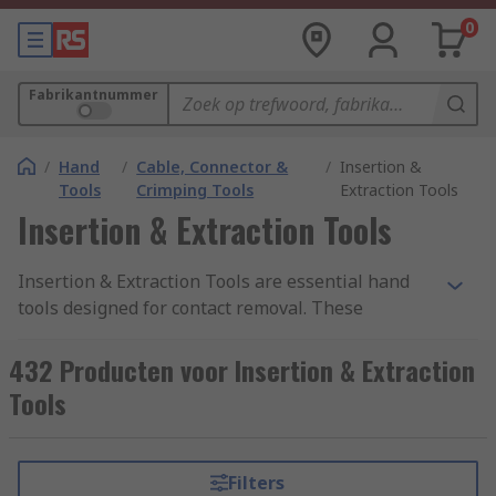
0
Fabrikantnummer
/
Hand
/
Cable, Connector &
/
Insertion &
Tools
Crimping Tools
Extraction Tools
Insertion & Extraction Tools
Insertion & Extraction Tools are essential hand
tools designed for contact removal. These
professional hand tools are typically specific to a
range or series of connectors and present the
432 Producten voor Insertion & Extraction
easiest and most efficient way to remove contacts
Tools
from a connector without damaging either the
contacts or connectors. The RS range of
extraction tools contains connector construction
Filters
solutions for a variety of popular connector