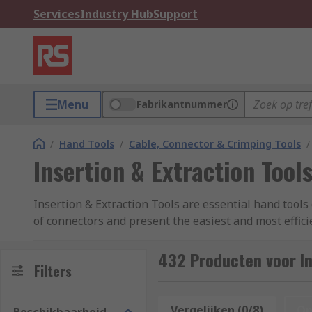
Services
Industry Hub
Support
Menu
Fabrikantnummer
/
Hand Tools
/
Cable, Connector & Crimping Tools
/
Insertion & Extraction Tool
Insertion & Extraction Tools are essential hand tools 
of connectors and present the easiest and most effic
RS range of extraction tools contains connector const
432 Producten voor In
How do Insertion and Extraction Tools Work
Filters
Extraction and Insertion tools can be simple manual
Vergelijken (0/8)
Op