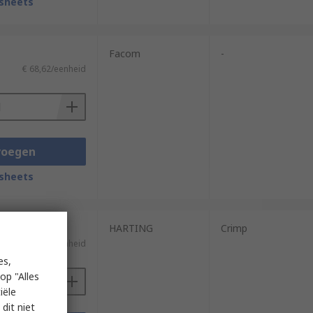
sheets
Facom
-
€ 68,62/eenheid
voegen
sheets
HARTING
Crimp
)
€ 118,87/eenheid
es,
op "Alles
iële
dit niet