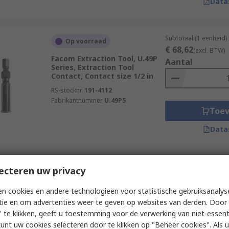
Data
Subtotaal (1 eenheid)
Op voorraad
€ 68,62
(excl. BTW)
Facom Extraction Tool, U.49P
Aantal
Series, Extraction Tool
Contact, Contact size 1/2 in
RS-stocknr.
191-4112
Fabrikantnummer
U.49P5
Toe
Data
Subtotaal (1 eenheid)
ecteren uw privacy
Op voorraad
€ 118,87
(excl. BTW
HARTING Crimp Extraction
Aantal
n cookies en andere technologieën voor statistische gebruiksanalys
Tool, MultiContact Series,
tie en om advertenties weer te geven op websites van derden. Door 
Crimp Contact, Extraction Tool
Contact
 te klikken, geeft u toestemming voor de verwerking van niet-essent
kunt uw cookies selecteren door te klikken op "Beheer cookies". Als u 
RS-stocknr.
506-6055