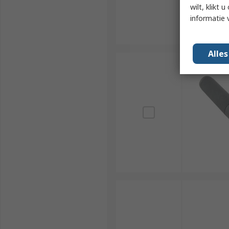
wilt, klikt
informatie 
Alle