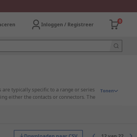
0
aceren
Inloggen / Registreer
are typically specific to a range or series
Tonen
ng either the contacts or connectors. The
 the requirements of the connector
Downloaden naar CSV
12
van
22