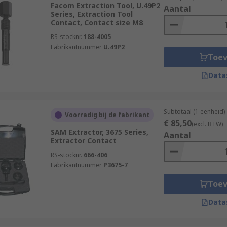
Facom Extraction Tool, U.49P2
Aantal
Series, Extraction Tool
Contact, Contact size M8
RS-stocknr.
188-4005
Fabrikantnummer
U.49P2
Toe
Data
Subtotaal (1 eenheid)
Voorradig bij de fabrikant
€ 85,50
(excl. BTW)
SAM Extractor, 3675 Series,
Aantal
Extractor Contact
RS-stocknr.
666-406
Fabrikantnummer
P3675-7
Toe
Data