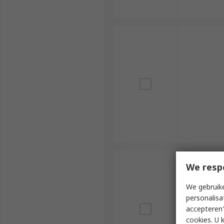
We resp
We gebruike
personalisa
accepteren"
cookies. U 