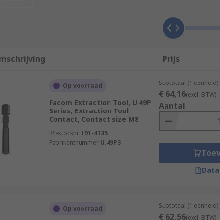
 levers that allow the tool to affix around contact and remov
mschrijving
Prijs
Subtotaal (1 eenheid)
Op voorraad
€ 64,16
(excl. BTW)
Facom Extraction Tool, U.49P
Aantal
Series, Extraction Tool
Contact, Contact size M8
RS-stocknr.
191-4135
Fabrikantnummer
U.49P3
Toe
Data
Subtotaal (1 eenheid)
Op voorraad
€ 62,56
(excl. BTW)