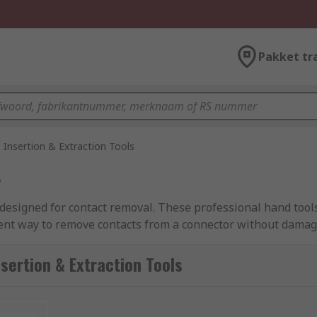
Pakket tr
Insertion & Extraction Tools
s
designed for contact removal. These professional hand tools 
ient way to remove contacts from a connector without damagi
ruction solutions for a variety of popular connector brands.
sertion & Extraction Tools
 tools or can have more complex working parts depending on
nieuw