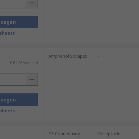
voegen
sheets
Amphenol Socapex
-
€ 61,85/eenheid
voegen
sheets
TE Connectivity
Receptacle