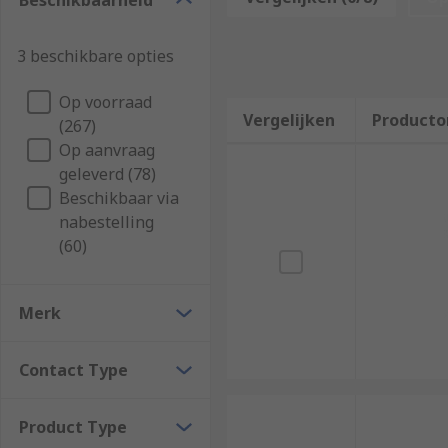
Beschikbaarheid
series. Some tools contain spring-activated buttons or
3 beschikbare opties
Op voorraad
Vergelijken
Producto
(267)
Op aanvraag
geleverd (78)
Beschikbaar via
nabestelling
(60)
Merk
Contact Type
Product Type