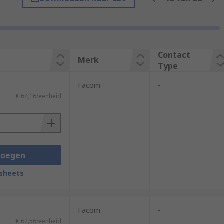
e or insert in an easy action.
Contact
Merk
Type
Facom
-
€ 64,16/eenheid
voegen
sheets
Facom
-
€ 62,56/eenheid