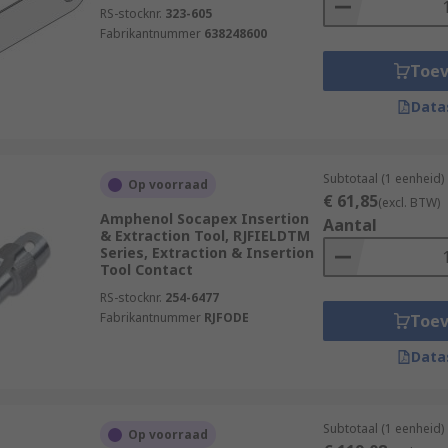
RS-stocknr.
323-605
Fabrikantnummer
638248600
Toe
Data
Subtotaal (1 eenheid)
Op voorraad
€ 61,85
(excl. BTW)
Amphenol Socapex Insertion
Aantal
& Extraction Tool, RJFIELDTM
Series, Extraction & Insertion
Tool Contact
RS-stocknr.
254-6477
Fabrikantnummer
RJFODE
Toe
Data
Subtotaal (1 eenheid)
Op voorraad