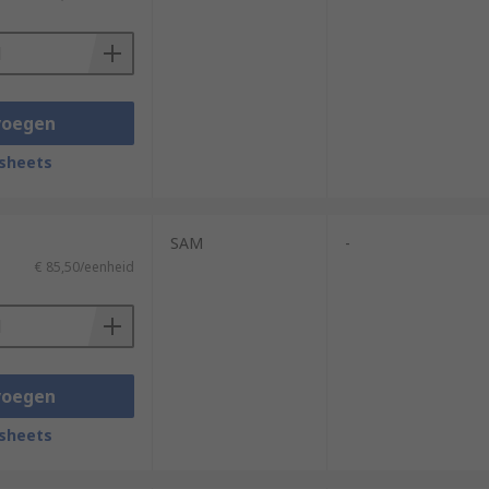
voegen
sheets
SAM
-
€ 85,50/eenheid
voegen
sheets