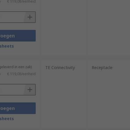
)
€ 119,08/eenheid
voegen
sheets
geleverd in een zak)
TE Connectivity
Receptacle
)
€ 119,08/eenheid
voegen
sheets