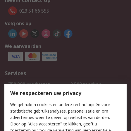
Neem contact op
023 51 66 555
Volg ons op
We aanvaarden
Services
750.000 producten
2.500 merken
Bestellen
Inkoopoplossingen
We respecteren uw privacy
Retouren
Technisch advies
We gebruiken cookies en andere technologieën voor
Track & Trace
statistische gebruiksanalyses, personalisatie en om
advertenties weer te geven op websites van derden.
Wettelijk
Door op "Alles accepteren" te klikken, geeft u
toestemming voor de verwerking van niet-essentiële