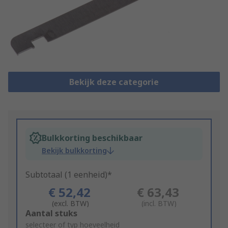
Bekijk deze categorie
Bulkkorting beschikbaar
Bekijk bulkkorting
Subtotaal (1 eenheid)*
€ 52,42
€ 63,43
(excl. BTW)
(incl. BTW)
Add
Aantal stuks
to
selecteer of typ hoeveelheid