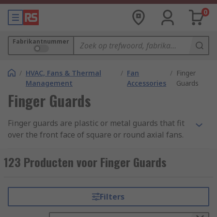
0
Fabrikantnummer
/
HVAC, Fans & Thermal
/
Fan
/
Finger
Management
Accessories
Guards
Finger Guards
Finger guards are plastic or metal guards that fit
over the front face of square or round axial fans.
What does it do?
123 Producten voor Finger Guards
Fan finger guards are a health and safety device
designed to protect fingers or any foreign objects
Filters
coming into contact with rotating blades. The
finger guards are fixed to the front face of the fan