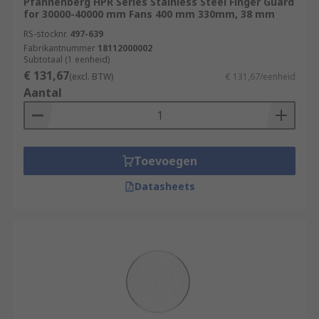
Pfannenberg HPR Series Stainless Steel Finger Guard
for 30000-40000 mm Fans 400 mm 330mm, 38 mm
RS-stocknr.
497-639
Fabrikantnummer
18112000002
Subtotaal (1 eenheid)
€ 131,67
(excl. BTW)
€ 131,67/eenheid
Aantal
Toevoegen
Datasheets