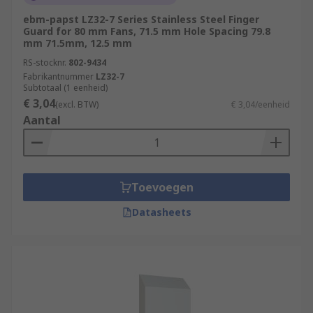
ebm-papst LZ32-7 Series Stainless Steel Finger
Guard for 80 mm Fans, 71.5 mm Hole Spacing 79.8
mm 71.5mm, 12.5 mm
RS-stocknr.
802-9434
Fabrikantnummer
LZ32-7
Subtotaal (1 eenheid)
€ 3,04
(excl. BTW)
€ 3,04/eenheid
Aantal
Toevoegen
Datasheets