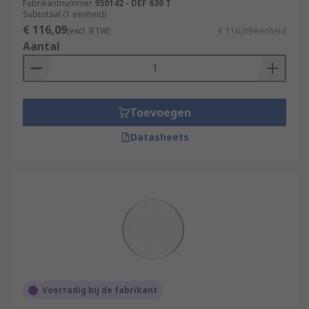
Fabrikantnummer
950142 - DEF 630 T
Subtotaal (1 eenheid)
€ 116,09
(excl. BTW)
€ 116,09/eenheid
Aantal
Toevoegen
Datasheets
Voorradig bij de fabrikant