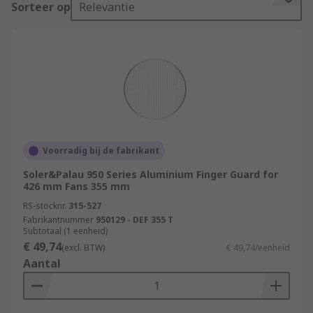
Sorteer op
Relevantie
frame covering the moving parts with little or no
restriction of airflow.
Types
Fan guards are made of steel, stainless steel or
plastic. Different sizes are available, selection of
the correct size depends on the external
dimensions of the fan the guard is to be used
Voorradig bij de fabrikant
with
Soler&Palau 950 Series Aluminium Finger Guard for
426 mm Fans 355 mm
RS-stocknr.
315-527
Fabrikantnummer
950129 - DEF 355 T
Subtotaal (1 eenheid)
€ 49,74
(excl. BTW)
€ 49,74/eenheid
Aantal