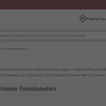
Pakket tr
r Potentiometers
m pots or trimmer resistors are a type of adjustable potent
tentiometers are typically constructed from cermet or have 
Trimmer Potentiometers
ly. You can think of them as a 'set and forget' component. T
ltage or gain. Once the value has been set, it is unlikely tha
nieuw