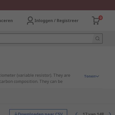
0
aceren
Inloggen / Registreer
iometer (variable resistor). They are
Tonen
a carbon composition. They can be
rim pots let you set (or trim) the
t you'll need to adjust the trimmer again
Downloaden naar CSV
17
van
148