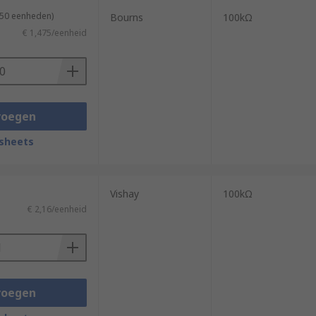
 50 eenheden)
Bourns
100kΩ
€ 1,475/eenheid
voegen
sheets
Vishay
100kΩ
€ 2,16/eenheid
voegen