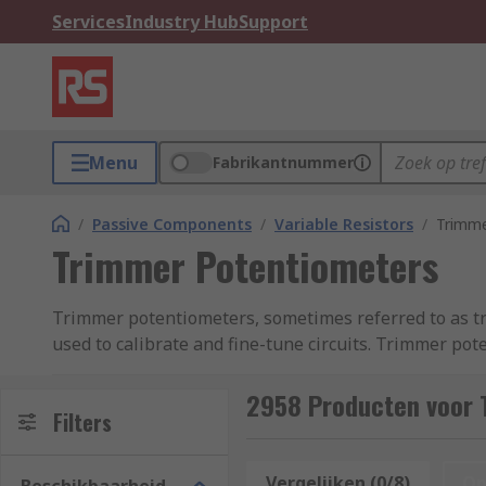
Services
Industry Hub
Support
Menu
Fabrikantnummer
/
Passive Components
/
Variable Resistors
/
Trimme
Trimmer Potentiometers
Trimmer potentiometers, sometimes referred to as tri
used to calibrate and fine-tune circuits. Trimmer po
mounted directly onto PCBs (printed circuit boards).
2958 Producten voor 
Trimmer potentiometers are not adjusted very frequent
Filters
resistance to obtain a very precise current, output vo
unless you need to recalibrate the circuit.
Vergelijken (0/8)
Op