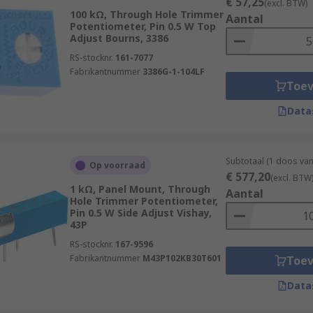
€ 57,25
(excl. BTW)
100 kΩ, Through Hole Trimmer
Aantal
Potentiometer, Pin 0.5 W Top
Adjust Bourns, 3386
RS-stocknr.
161-7077
Fabrikantnummer
3386G-1-104LF
Toe
Data
Subtotaal (1 doos va
Op voorraad
€ 577,20
(excl. BTW
1 kΩ, Panel Mount, Through
Aantal
Hole Trimmer Potentiometer,
Pin 0.5 W Side Adjust Vishay,
43P
RS-stocknr.
167-9596
Fabrikantnummer
M43P102KB30T601
Toe
Data