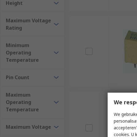
Height
Maximum Voltage
Rating
Minimum
Operating
Temperature
Pin Count
Maximum
We resp
Operating
Temperature
We gebruike
personalisa
Maximum Voltage
accepteren"
cookies. U 