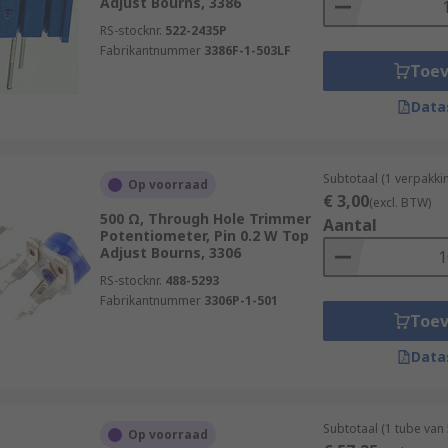
Adjust Bourns, 3386
RS-stocknr.
522-2435P
Fabrikantnummer
3386F-1-503LF
Toe
Data
Subtotaal (1 verpakki
Op voorraad
€ 3,00
(excl. BTW)
500 Ω, Through Hole Trimmer
Aantal
Potentiometer, Pin 0.2 W Top
Adjust Bourns, 3306
RS-stocknr.
488-5293
Fabrikantnummer
3306P-1-501
Toe
Data
Subtotaal (1 tube van
Op voorraad