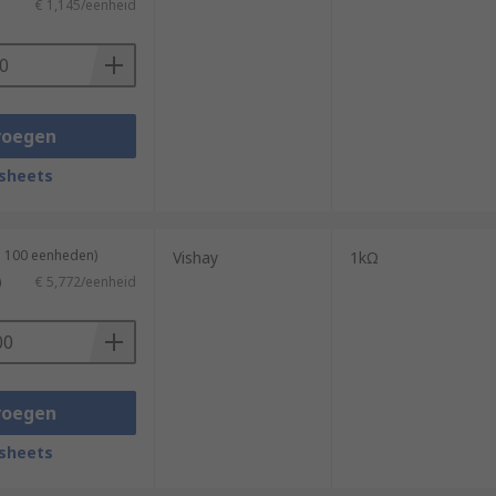
€ 1,145/eenheid
voegen
sheets
n 100 eenheden)
Vishay
1kΩ
)
€ 5,772/eenheid
voegen
sheets