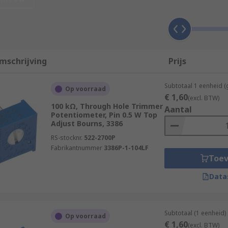
 trimmer potentiometer?
ically more expensive than standard potentiometers with a f
 potentiometers have a lifespan that allows for hundreds of
mschrijving
Prijs
dred cycles (at best). Trim pots also tend to take up more 
Subtotaal 1 eenheid (
Op voorraad
€ 1,60
(excl. BTW)
100 kΩ, Through Hole Trimmer
Aantal
Potentiometer, Pin 0.5 W Top
Adjust Bourns, 3386
of the trim pot. Multiturn trimmer pots tend to have a high
ations where a resolution of one turn is enough.
RS-stocknr.
522-2700P
Fabrikantnummer
3386P-1-104LF
Toe
Data
 (you can turn the adjustment knob with your fingers), wit
del or series.
Subtotaal (1 eenheid)
Op voorraad
€ 1,60
(excl. BTW)