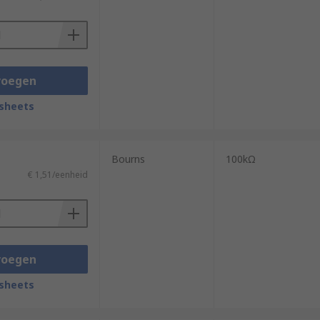
voegen
sheets
Bourns
100kΩ
€ 1,51/eenheid
voegen
sheets