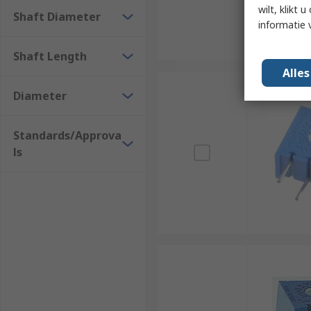
wilt, klikt
Shaft Diameter
informatie 
Shaft Length
Alle
Diameter
Standards/Approva
ls