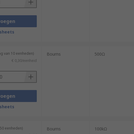
voegen
sheets
ng van 10 eenheden)
Bourns
500Ω
€ 0,30/eenheid
voegen
sheets
 50 eenheden)
Bourns
100kΩ