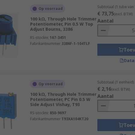
Subtotaal (1 tube van
Op voorraad
€ 73,75
(excl. BTW)
100 kΩ, Through Hole Trimmer
Aantal
Potentiometer, Pin 0.5 W Top
Adjust Bourns, 3386
RS-stocknr.
167-3451
Fabrikantnummer
3386F-1-104TLF
Toe
Data
Subtotaal (1 eenheid)
Op voorraad
€ 2,16
(excl. BTW)
100 kΩ, Through Hole Trimmer
Aantal
Potentiometer, PC Pin 0.5 W
Side Adjust Vishay, T93
RS-stocknr.
850-9697
Fabrikantnummer
T93XA104KT20
Toe