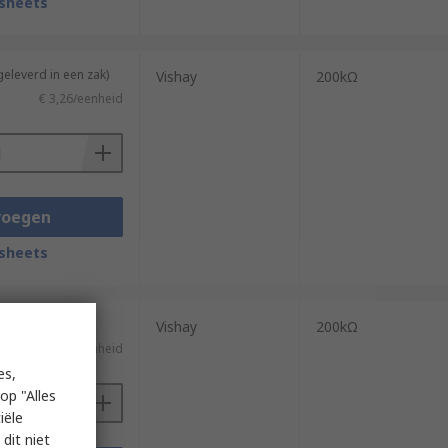
sheets
geleverd in een zak)
Vishay
200kΩ
€ 3,26/eenheid
voegen
sheets
Vishay
200kΩ
€ 3,26/eenheid
es,
op "Alles
iële
dit niet