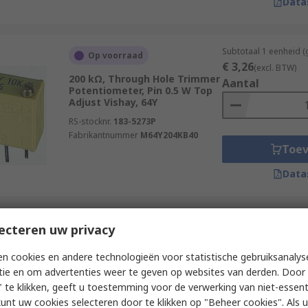
Data
Subtotaal 1 eenheid (
Op voorraad
€ 3,26
(excl. BTW)
200 kΩ, Through Hole Trimmer
Aantal
Potentiometer, Pin 0.5 W Top
Adjust Vishay, 64Y
RS-stocknr.
183-5273P
Fabrikantnummer
M64Y204KB40
Toe
Data
Subtotaal (1 eenheid)
ecteren uw privacy
Op voorraad
€ 3,26
(excl. BTW)
200 kΩ, Through Hole Trimmer
Aantal
n cookies en andere technologieën voor statistische gebruiksanalys
Potentiometer, Pin 0.5 W Top
tie en om advertenties weer te geven op websites van derden. Door 
Adjust Vishay, 64Y
 te klikken, geeft u toestemming voor de verwerking van niet-essent
RS-stocknr.
183-5273
kunt uw cookies selecteren door te klikken op "Beheer cookies". Als u 
Fabrikantnummer
M64Y204KB40