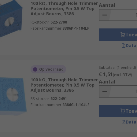
100 kΩ, Through Hole Trimmer
Aantal
Potentiometer, Pin 0.5 W Top
Adjust Bourns, 3386
RS-stocknr.
522-2700
Fabrikantnummer
3386P-1-104LF
Toe
Data
Subtotaal (1 eenheid)
Op voorraad
€ 1,51
(excl. BTW)
100 kΩ, Through Hole Trimmer
Aantal
Potentiometer, Pin 0.5 W Top
Adjust Bourns, 3386
RS-stocknr.
522-2491
Fabrikantnummer
3386G-1-104LF
Toe
Data