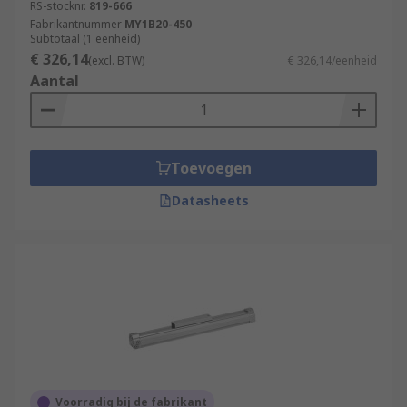
RS-stocknr.
819-666
Fabrikantnummer
MY1B20-450
Subtotaal (1 eenheid)
€ 326,14
(excl. BTW)
€ 326,14/eenheid
Aantal
Toevoegen
Datasheets
Voorradig bij de fabrikant