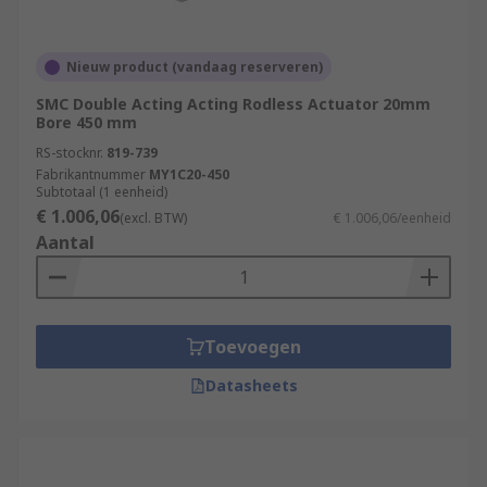
Nieuw product (vandaag reserveren)
SMC Double Acting Acting Rodless Actuator 20mm
Bore 450 mm
RS-stocknr.
819-739
Fabrikantnummer
MY1C20-450
Subtotaal (1 eenheid)
€ 1.006,06
(excl. BTW)
€ 1.006,06/eenheid
Aantal
Toevoegen
Datasheets