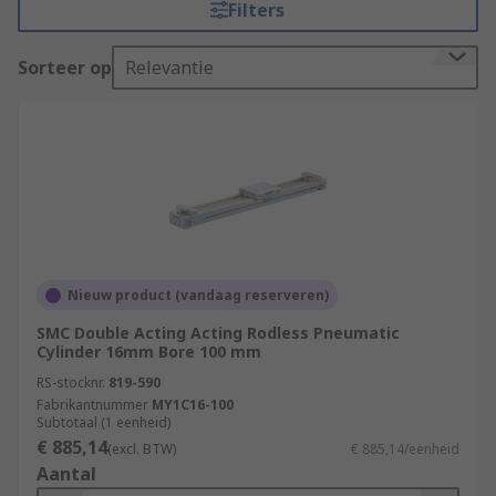
Filters
connected to the pistons.
What are pneumatic rodless cylinders used
Sorteer op
Relevantie
for?
Simply put, these pneumatic rodless cylinders
move objects, usually as part of an industrial
process. They can serve as non-rotating
supporting platforms to which tools can be
attached too. They are also used for packaging in
food processing industries where parts are
Nieuw product (vandaag reserveren)
picked and placed repeatedly.
SMC Double Acting Acting Rodless Pneumatic
Cylinder 16mm Bore 100 mm
Types of pneumatic rodless cylinders
RS-stocknr.
819-590
Fabrikantnummer
MY1C16-100
Subtotaal (1 eenheid)
Magnetically coupled cylinders use strong
€ 885,14
(excl. BTW)
€ 885,14/eenheid
magnets instead of rods to hold the piston
Aantal
and the carriage together. When the motion