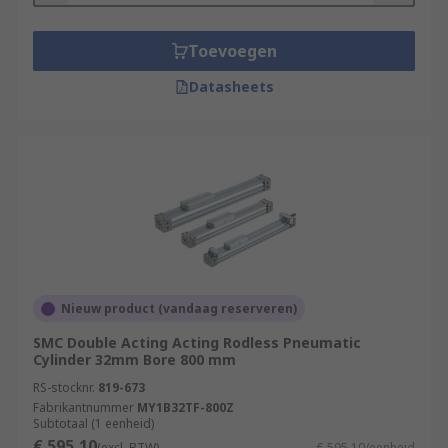
Toevoegen
Datasheets
Nieuw product (vandaag reserveren)
SMC Double Acting Acting Rodless Pneumatic
Cylinder 32mm Bore 800 mm
RS-stocknr.
819-673
Fabrikantnummer
MY1B32TF-800Z
Subtotaal (1 eenheid)
€ 595,10
(excl. BTW)
€ 595,10/eenheid