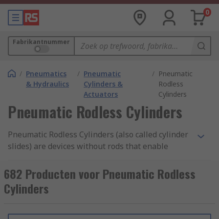
0
Fabrikantnummer
/
Pneumatics
/
Pneumatic
/
Pneumatic
& Hydraulics
Cylinders &
Rodless
Actuators
Cylinders
Pneumatic Rodless Cylinders
Pneumatic Rodless Cylinders (also called cylinder
slides) are devices without rods that enable
linear movements of loads, usually in a factory
environment. Pistons fit closely into actuator
682 Producten voor Pneumatic Rodless
tubes and move up and down against the
Cylinders
compressed air pressure in the tubes to create
the linear movements. The objects are carried to
their end points via the external carriages