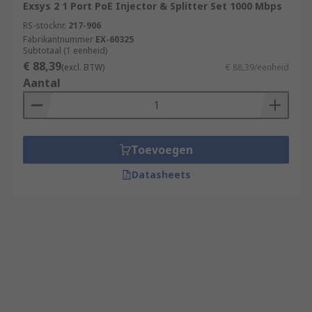
Exsys 2 1 Port PoE Injector & Splitter Set 1000 Mbps
RS-stocknr.
217-906
Fabrikantnummer
EX-60325
Subtotaal (1 eenheid)
€ 88,39
(excl. BTW)
€ 88,39/eenheid
Aantal
Toevoegen
Datasheets