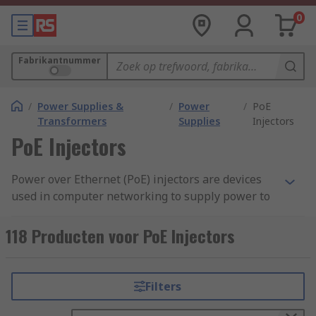
0
Fabrikantnummer
/
Power Supplies &
/
Power
/
PoE
Transformers
Supplies
Injectors
PoE Injectors
Power over Ethernet (PoE) injectors are devices
used in computer networking to supply power to
PoE-enabled devices over an Ethernet cable. PoE
technology allows both power and data to be
118 Producten voor PoE Injectors
transmitted over a single Ethernet cable,
eliminating the need for separate power cables
for devices such as IP cameras, wireless access
Filters
points, VoIP phones, and other network devices.