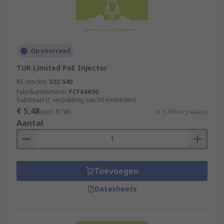
Op voorraad
TUK Limited PoE Injector
RS-stocknr.
522-540
Fabrikantnummer
PCF64#50
Subtotaal (1 verpakking van 50 eenheden)
€ 5,48
(excl. BTW)
€ 5,48/verpakking
Aantal
Toevoegen
Datasheets