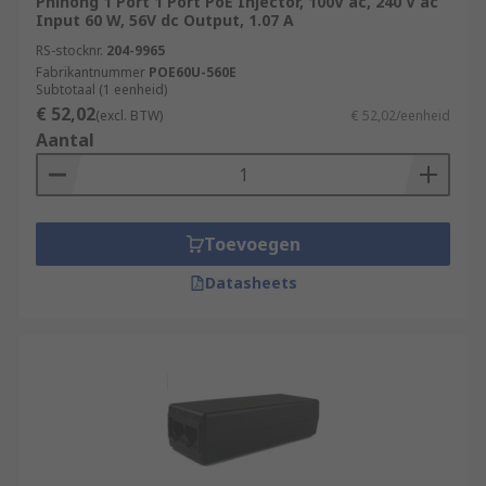
Phihong 1 Port 1 Port PoE Injector, 100V ac, 240 V ac
Input 60 W, 56V dc Output, 1.07 A
RS-stocknr.
204-9965
Fabrikantnummer
POE60U-560E
Subtotaal (1 eenheid)
€ 52,02
(excl. BTW)
€ 52,02/eenheid
Aantal
Toevoegen
Datasheets