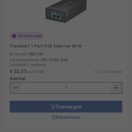
Op voorraad
Trendnet 1 Port PoE Injector 60 W
RS-stocknr.
300-130
Fabrikantnummer
TPE-117GI (EU)
Subtotaal (1 eenheid)
€ 52,37
(excl. BTW)
€ 52,37/eenheid
Aantal
Toevoegen
Datasheets