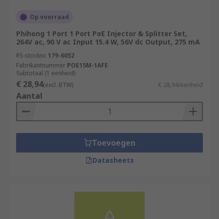
Op voorraad
Phihong 1 Port 1 Port PoE Injector & Splitter Set,
264V ac, 90 V ac Input 15.4 W, 56V dc Output, 275 mA
RS-stocknr.
179-6052
Fabrikantnummer
POE15M-1AFE
Subtotaal (1 eenheid)
€ 28,94
(excl. BTW)
€ 28,94/eenheid
Aantal
Toevoegen
Datasheets