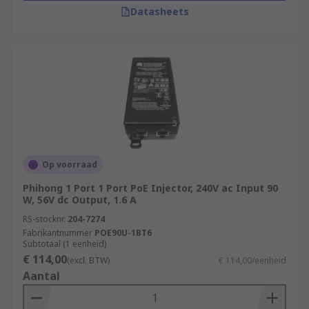
Datasheets
Op voorraad
Phihong 1 Port 1 Port PoE Injector, 240V ac Input 90
W, 56V dc Output, 1.6 A
RS-stocknr.
204-7274
Fabrikantnummer
POE90U-1BT6
Subtotaal (1 eenheid)
€ 114,00
(excl. BTW)
€ 114,00/eenheid
Aantal