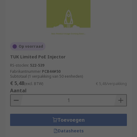
Op voorraad
TUK Limited PoE Injector
RS-stocknr.
522-539
Fabrikantnummer
PCB44#50
Subtotaal (1 verpakking van 50 eenheden)
€ 5,48
(excl. BTW)
€ 5,48/verpakking
Aantal
Toevoegen
Datasheets