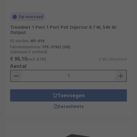
Op voorraad
Trendnet 1 Port 1 Port PoE Injector 0.7 W, 54V dc
Output
RS-stocknr.
401-616
Fabrikantnummer
TPE-319GI (UK)
Subtotaal (1 eenheid)
€ 96,10
(excl. BTW)
€ 96,10/eenheid
Aantal
Toevoegen
Datasheets