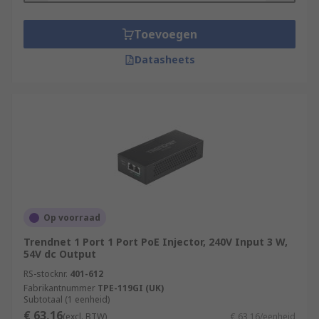
Toevoegen
Datasheets
Op voorraad
Trendnet 1 Port 1 Port PoE Injector, 240V Input 3 W,
54V dc Output
RS-stocknr.
401-612
Fabrikantnummer
TPE-119GI (UK)
Subtotaal (1 eenheid)
€ 63,16
(excl. BTW)
€ 63,16/eenheid