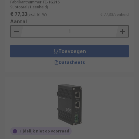
Fabrikantnummer
TI-IG215
Subtotaal (1 eenheid)
€ 77,33
(excl. BTW)
€ 77,33/eenheid
Aantal
Toevoegen
Datasheets
Tijdelijk niet op voorraad