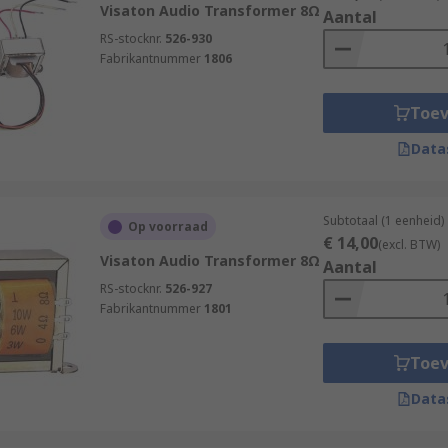
Visaton Audio Transformer 8Ω
Aantal
RS-stocknr.
526-930
Fabrikantnummer
1806
Toe
Data
Subtotaal (1 eenheid)
Op voorraad
€ 14,00
(excl. BTW)
Visaton Audio Transformer 8Ω
Aantal
RS-stocknr.
526-927
Fabrikantnummer
1801
Toe
Data