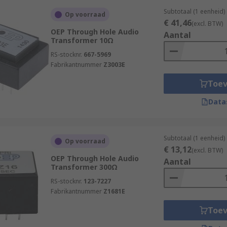
Subtotaal (1 eenheid)
Op voorraad
€ 41,46
(excl. BTW)
OEP Through Hole Audio
Aantal
Transformer 10Ω
RS-stocknr.
667-5969
Fabrikantnummer
Z3003E
Toe
Data
Subtotaal (1 eenheid)
Op voorraad
€ 13,12
(excl. BTW)
OEP Through Hole Audio
Aantal
Transformer 300Ω
RS-stocknr.
123-7227
Fabrikantnummer
Z1681E
Toe