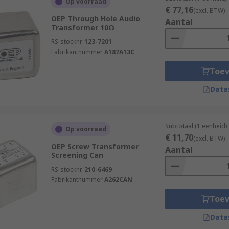
Op voorraad
€ 77,16
(excl. BTW)
OEP Through Hole Audio
Aantal
Transformer 10Ω
RS-stocknr.
123-7201
Fabrikantnummer
A187A13C
Toe
Data
Subtotaal (1 eenheid)
Op voorraad
€ 11,70
(excl. BTW)
OEP Screw Transformer
Aantal
Screening Can
RS-stocknr.
210-6469
Fabrikantnummer
A262CAN
Toe
Data