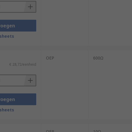
voegen
sheets
OEP
600Ω
€ 28,72/eenheid
voegen
sheets
OEP
10Ω