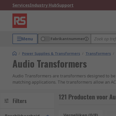
Services
Industry Hub
Support
Menu
Fabrikantnummer
/
Power Supplies & Transformers
/
Transformers
/
Audio Transformers
Audio Transformers are transformers designed to be u
matching applications. The transformers allow an AC 
connected together. This is accomplished by having 
through the input winding, a related AC signal appea
121 Producten voor A
Filters
Audio Transformers perform several functions:
Vergelijken (0/8)
Op