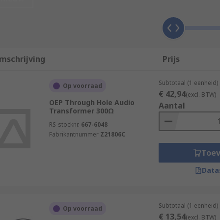
 a signal voltage
uit
nd from balanced to unbalanced
mschrijving
Prijs
current flow
Subtotaal (1 eenheid)
Op voorraad
her
€ 42,94
(excl. BTW)
OEP Through Hole Audio
Aantal
Transformer 300Ω
RS-stocknr.
667-6048
d the secondary coils have a different number of windings, 
Fabrikantnummer
Z21806C
vel changed as it goes through the transformer.
Toe
number of windings which makes the impedance identical. Th
Data
on between coils. These transformers are usually called Isol
Subtotaal (1 eenheid)
Op voorraad
€ 13,54
(excl. BTW)