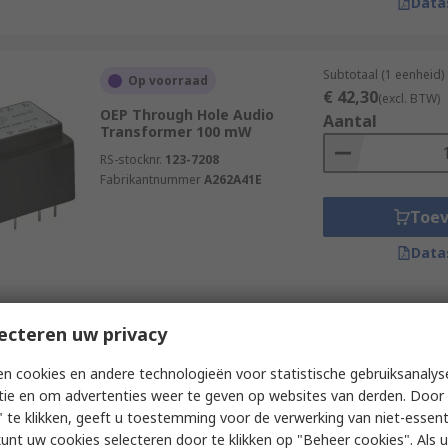
Data
Subtotaal (1 eenheid)
Op voorraad
€ 42,30
(excl. BTW)
OEP Through Hole Audio
Aantal
Transformer 100 mW
RS-stocknr.
123-7208
Fabrikantnummer
A262A41E
Toe
Data
Subtotaal (1 rol van 
ecteren uw privacy
Op voorraad
€ 7,40
(excl. BTW)
Abracon Surface Audio
Aantal
n cookies en andere technologieën voor statistische gebruiksanalys
Transformer
tie en om advertenties weer te geven op websites van derden. Door 
RS-stocknr.
266-439
 te klikken, geeft u toestemming voor de verwerking van niet-essent
Fabrikantnummer
kunt uw cookies selecteren door te klikken op "Beheer cookies". Als u 
ALANL100X1-DE12DT