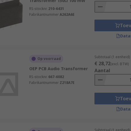
Transformer 150Ω 100 mW
RS-stocknr.
210-6431
Fabrikantnummer
A262A6E
Toe
Data
Subtotaal (1 eenheid)
Op voorraad
€ 28,72
(excl. BTW)
OEP PCB Audio Transformer
Aantal
RS-stocknr.
667-6082
Fabrikantnummer
Z218A7E
Toe
Data
Subtotaal (1 eenheid)