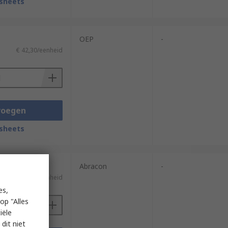
sheets
OEP
-
€ 42,30/eenheid
voegen
sheets
5 eenheden)
Abracon
-
€ 1,48/eenheid
es,
op "Alles
iële
dit niet