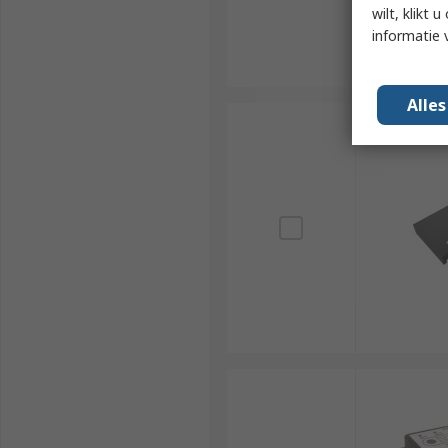
wilt, klikt
informatie 
Alle