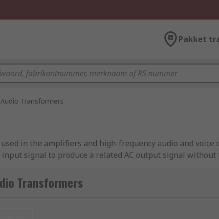
Pakket tr
Audio Transformers
sed in the amplifiers and high-frequency audio and voice c
input signal to produce a related AC output signal without 
two or more coils of insulated wire wound around a magnetic
rs on the output winding via the inductive coupling.
udio Transformers
nieuw