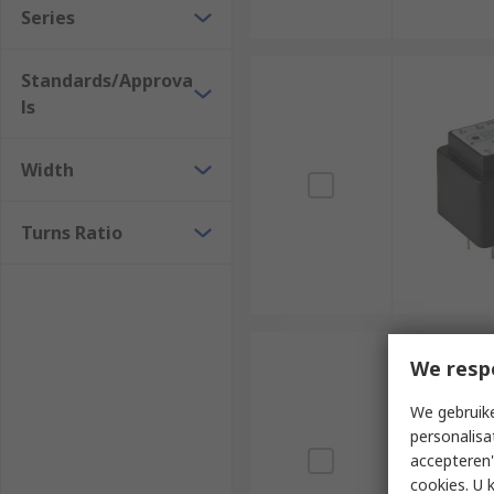
Series
Standards/Approva
ls
Width
Turns Ratio
We resp
We gebruike
personalisa
accepteren"
cookies. U 