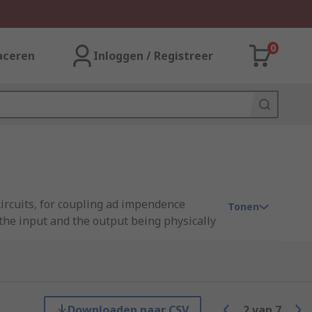
0
aceren
Inloggen / Registreer
ircuits, for coupling ad impendence
Tonen
the input and the output being physically
 metal core. When the AC signal passes
Downloaden naar CSV
2
van
7