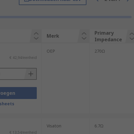
Primary
Merk
Impedance
OEP
270Ω
€ 42,94/eenheid
that means they have different
voegen
is transformer doesn't change the signal
sheets
ation Transformers.
Visaton
6.7Ω
€ 13,54/eenheid