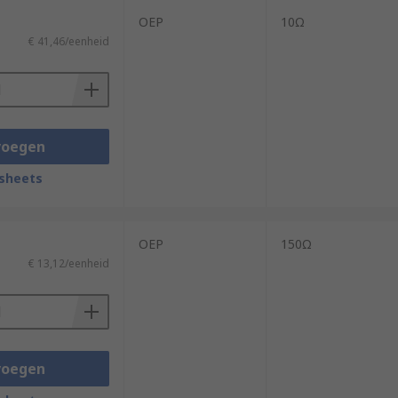
OEP
10Ω
€ 41,46/eenheid
voegen
sheets
OEP
150Ω
€ 13,12/eenheid
voegen