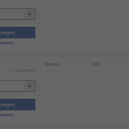
voegen
sheets
Visaton
3.3Ω
€ 14,00/eenheid
voegen
sheets