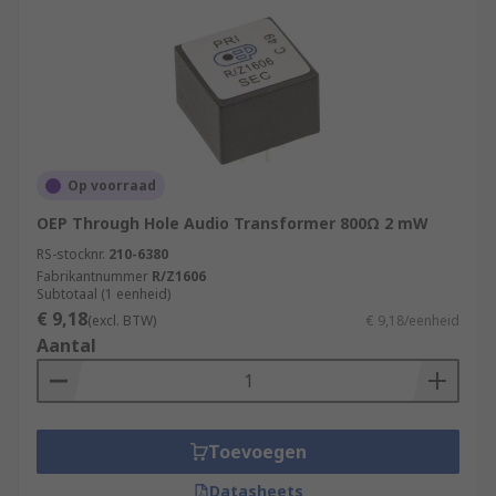
Op voorraad
OEP Through Hole Audio Transformer 800Ω 2 mW
RS-stocknr.
210-6380
Fabrikantnummer
R/Z1606
Subtotaal (1 eenheid)
€ 9,18
(excl. BTW)
€ 9,18/eenheid
Aantal
Toevoegen
Datasheets