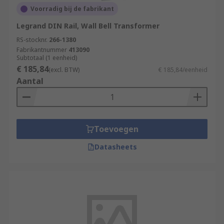
Voorradig bij de fabrikant
Legrand DIN Rail, Wall Bell Transformer
RS-stocknr.
266-1380
Fabrikantnummer
413090
Subtotaal (1 eenheid)
€ 185,84
(excl. BTW)
€ 185,84/eenheid
Aantal
Toevoegen
Datasheets