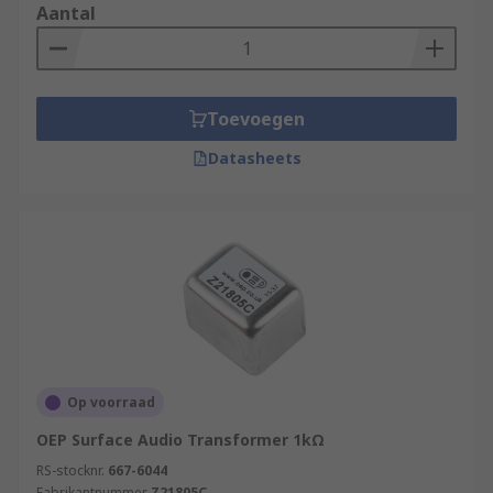
Aantal
Toevoegen
Datasheets
Op voorraad
OEP Surface Audio Transformer 1kΩ
RS-stocknr.
667-6044
Fabrikantnummer
Z21805C