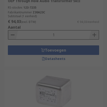
OEP Through Hole Audio Transformer 5kΩ
RS-stocknr.
123-7235
Fabrikantnummer
Z30A23C
Subtotaal (1 eenheid)
€ 94,03
(excl. BTW)
€ 94,03/eenheid
Aantal
Toevoegen
Datasheets