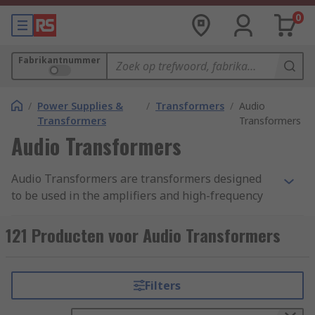
0
Fabrikantnummer
/
Power Supplies &
/
Transformers
/
Audio
Transformers
Transformers
Audio Transformers
Audio Transformers are transformers designed
to be used in the amplifiers and high-frequency
audio and voice circuits, for coupling ad
impendence matching applications. The
121 Producten voor Audio Transformers
transformers allow an AC input signal to produce
a related AC output signal without the input and
the output being physically connected together.
Filters
This is accomplished by having two or more coils
of insulated wire wound around a magnetic metal