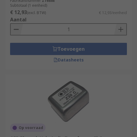
Fabrikantnummer
Z1688E
Subtotaal (1 eenheid)
€ 12,93
(excl. BTW)
€ 12,93/eenheid
Aantal
Toevoegen
Datasheets
Op voorraad