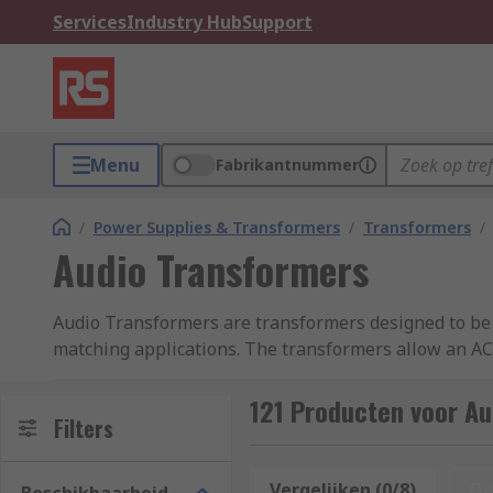
Services
Industry Hub
Support
Menu
Fabrikantnummer
/
Power Supplies & Transformers
/
Transformers
/
Audio Transformers
Audio Transformers are transformers designed to be u
matching applications. The transformers allow an AC 
connected together. This is accomplished by having 
through the input winding, a related AC signal appea
121 Producten voor A
Filters
Audio Transformers perform several functions:
Vergelijken (0/8)
Op