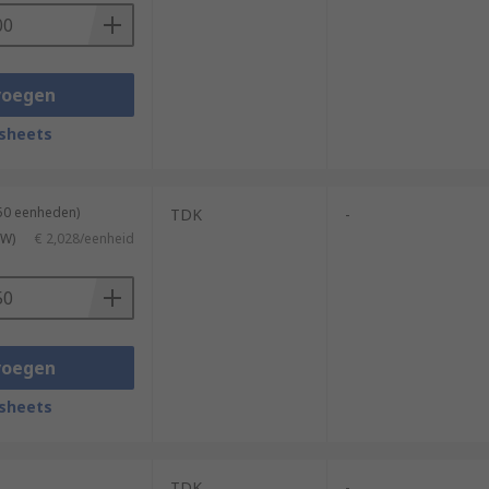
voegen
sheets
850 eenheden)
TDK
-
TW)
€ 2,028/eenheid
voegen
sheets
TDK
-