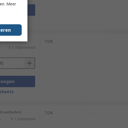
ken. Meer
voegen
sheets
geren
500 eenheden)
TDK
-
)
€ 1,368/eenheid
voegen
sheets
500 eenheden)
TDK
-
)
€ 1,20/eenheid