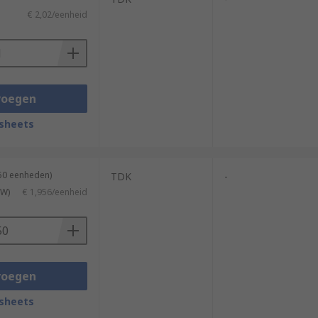
€ 2,02/eenheid
voegen
sheets
850 eenheden)
TDK
-
TW)
€ 1,956/eenheid
voegen
sheets