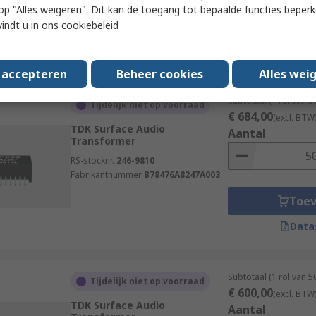
 u op "Alles weigeren". Dit kan de toegang tot bepaalde functies beper
Toe
vindt u in
ons cookiebeleid
Data
s accepteren
Beheer cookies
Alles wei
Subtotaal (1 rol van 
Tijdelijk niet op voorraad
€ 684,00
(excl. BTW
TDK Surface Audio
Aantal
Transformer
RS-stocknr.
246-9810
Fabrikantnummer
B78476A8247A003
Toe
Data
Subtotaal (1 rol van 
Tijdelijk niet op voorraad
€ 600,00
(excl. BTW
TDK Surface Audio
Aantal