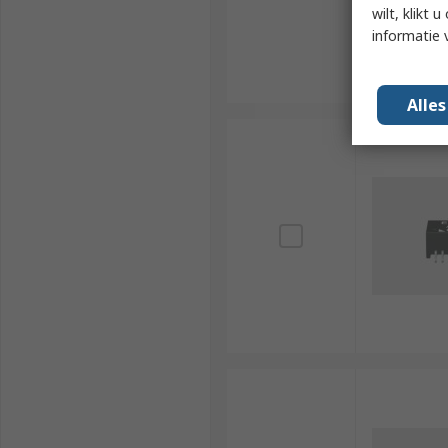
wilt, klikt
informatie 
Alle