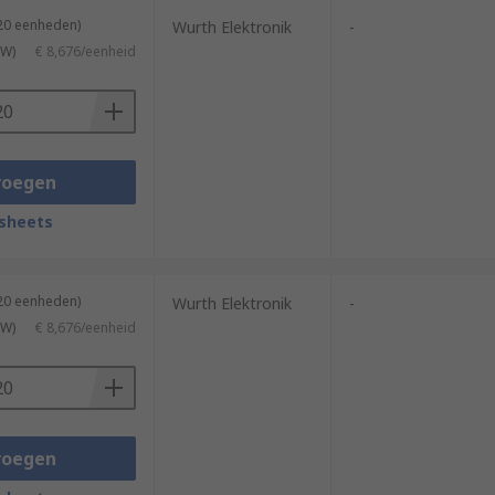
120 eenheden)
Wurth Elektronik
-
TW)
€ 8,676/eenheid
voegen
sheets
120 eenheden)
Wurth Elektronik
-
TW)
€ 8,676/eenheid
voegen