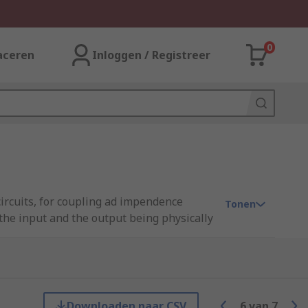
0
aceren
Inloggen / Registreer
ircuits, for coupling ad impendence
Tonen
the input and the output being physically
 metal core. When the AC signal passes
Downloaden naar CSV
6
van
7