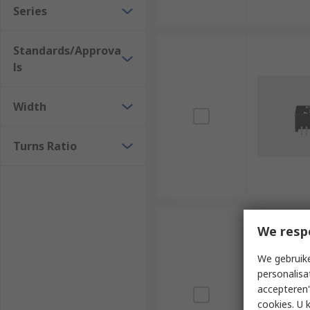
Series
Standards/Approva
ls
Width
Turns Ratio
We resp
We gebruike
personalisa
accepteren"
cookies. U 