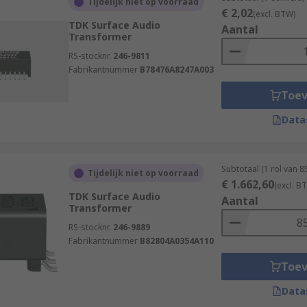
Tijdelijk niet op voorraad
€ 2,02
(excl. BTW)
TDK Surface Audio
Aantal
Transformer
RS-stocknr.
246-9811
Fabrikantnummer
B78476A8247A003
Toe
Data
Subtotaal (1 rol van 
Tijdelijk niet op voorraad
€ 1.662,60
(excl. B
TDK Surface Audio
Aantal
Transformer
RS-stocknr.
246-9889
Fabrikantnummer
B82804A0354A110
Toe
Data