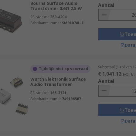
Bourns Surface Audio
Aantal
Transformer 0.6Ω 2.5 W
RS-stocknr.
260-4204
Fabrikantnummer
SM91078L-E
Toe
Data
Subtotaal (1 rol van 
Tijdelijk niet op voorraad
€ 1.041,12
(excl. B
Wurth Elektronik Surface
Aantal
Audio Transformer
RS-stocknr.
168-3121
Fabrikantnummer
749196507
Toe
Data