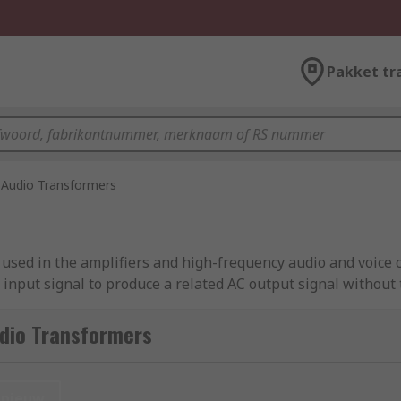
Pakket tr
Audio Transformers
sed in the amplifiers and high-frequency audio and voice c
input signal to produce a related AC output signal without 
two or more coils of insulated wire wound around a magnetic
rs on the output winding via the inductive coupling.
udio Transformers
nieuw