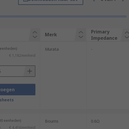
Primary
Merk
Impedance
5 eenheden)
Murata
-
€ 1,182/eenheid
that means they have different
voegen
is transformer doesn't change the signal
sheets
ation Transformers.
200 eenheden)
Bourns
0.6Ω
)
€ 4,416/eenheid