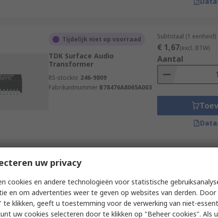
Data
Subtotaal (1 eenheid)
Tijdelijk niet op voorraad
€ 1,67
(excl. BTW)
TDK Surface Audio
Aantal
Transformer
RS-stocknr.
246-9809
Fabrikantnummer
B78476A8065A003
Toe
Data
Subtotaal 1 eenheid 
ecteren uw privacy
Tijdelijk niet op voorraad
doorlopende strip)
€ 1,67
TDK Surface Audio
(excl. BTW)
n cookies en andere technologieën voor statistische gebruiksanalys
Transformer
Aantal
tie en om advertenties weer te geven op websites van derden. Door 
RS-stocknr.
246-9809P
 te klikken, geeft u toestemming voor de verwerking van niet-essent
Fabrikantnummer
B78476A8065A003
kunt uw cookies selecteren door te klikken op "Beheer cookies". Als u 