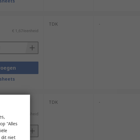
sheets
TDK
-
€ 1,67/eenheid
voegen
sheets
(geleverd op een
TDK
-
€ 1,67/eenheid
es,
op "Alles
iële
dit niet