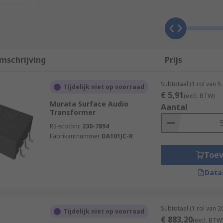
 a signal voltage
uit
nd from balanced to unbalanced
mschrijving
Prijs
current flow
Subtotaal (1 rol van 
Tijdelijk niet op voorraad
her
€ 5,91
(excl. BTW)
Murata Surface Audio
Aantal
Transformer
RS-stocknr.
230-7894
d the secondary coils have a different number of windings, 
Fabrikantnummer
DA101JC-R
vel changed as it goes through the transformer.
Toe
number of windings which makes the impedance identical. Th
Data
on between coils. These transformers are usually called Isol
Subtotaal (1 rol van 
Tijdelijk niet op voorraad
€ 883,20
(excl. BTW