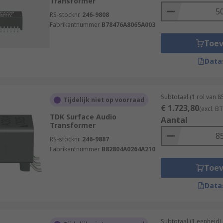
Transformer
RS-stocknr.
246-9808
Fabrikantnummer
B78476A8065A003
Toe
Data
Subtotaal (1 rol van 
Tijdelijk niet op voorraad
€ 1.723,80
(excl. B
TDK Surface Audio
Aantal
Transformer
RS-stocknr.
246-9887
Fabrikantnummer
B82804A0264A210
Toe
Data
Subtotaal (1 eenheid)