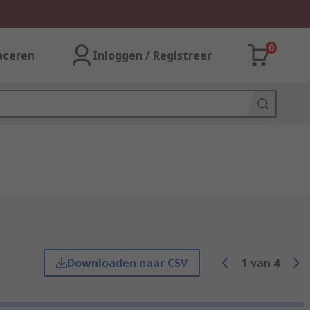
0
aceren
Inloggen / Registreer
Downloaden naar CSV
1
van
4