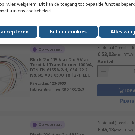
RS-stocknr.
752-9390
 u op "Alles weigeren". Dit kan de toegang tot bepaalde functies beper
Fabrikantnummer
RKD 40/2x24
vindt u in
ons cookiebeleid
Toe
Data
s accepteren
Beheer cookies
Alles wei
Subtotaal (1 eenheid)
Op voorraad
€ 53,02
(excl. BTW)
Block 2 x 115 V ac 2 x 9 V ac
Aantal
Toroidal Transformer 100 VA,
DIN EN 61558-2-1, CSA 22.2
No.66, VDE 0570 Teil 2-1, IEC
RS-stocknr.
123-3099
Fabrikantnummer
RKD 100/2x9
Toe
Data
Subtotaal (1 eenheid)
Op voorraad
€ 46,13
(excl. BTW)
Block 230 V ac 2 x 18 V ac