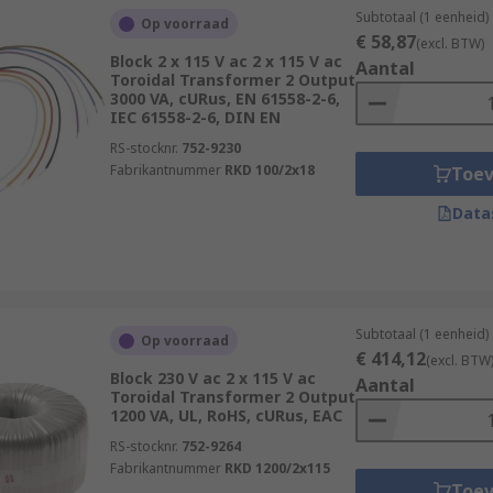
Subtotaal (1 eenheid)
Op voorraad
€ 58,87
(excl. BTW)
Block 2 x 115 V ac 2 x 115 V ac
Aantal
Toroidal Transformer 2 Output
3000 VA, cURus, EN 61558-2-6,
IEC 61558-2-6, DIN EN
RS-stocknr.
752-9230
Fabrikantnummer
RKD 100/2x18
Toe
Data
Subtotaal (1 eenheid)
Op voorraad
€ 414,12
(excl. BTW
Block 230 V ac 2 x 115 V ac
Aantal
Toroidal Transformer 2 Output
1200 VA, UL, RoHS, cURus, EAC
RS-stocknr.
752-9264
Fabrikantnummer
RKD 1200/2x115
Toe