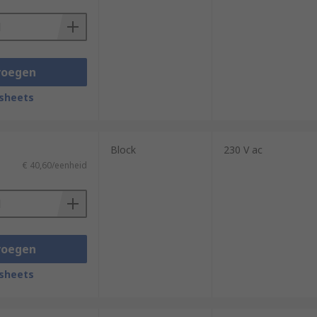
voegen
sheets
Block
230 V ac
€ 40,60/eenheid
voegen
sheets