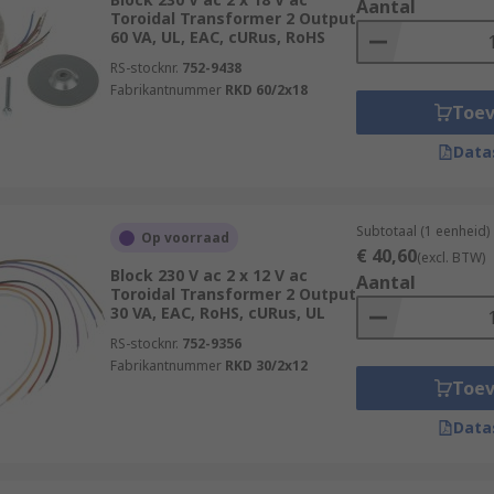
Aantal
Toroidal Transformer 2 Output
60 VA, UL, EAC, cURus, RoHS
RS-stocknr.
752-9438
Fabrikantnummer
RKD 60/2x18
Toe
Data
Subtotaal (1 eenheid)
Op voorraad
€ 40,60
(excl. BTW)
Block 230 V ac 2 x 12 V ac
Aantal
Toroidal Transformer 2 Output
30 VA, EAC, RoHS, cURus, UL
RS-stocknr.
752-9356
Fabrikantnummer
RKD 30/2x12
Toe
Data