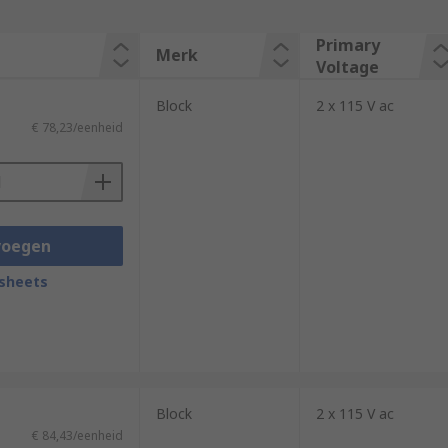
Primary
Merk
Voltage
Block
2 x 115 V ac
€ 78,23/eenheid
voegen
sheets
Block
2 x 115 V ac
€ 84,43/eenheid