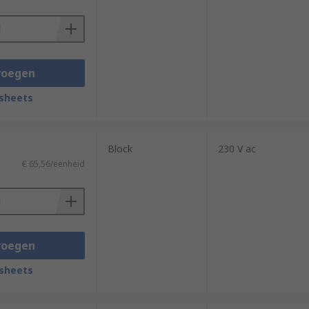
voegen
sheets
Block
230 V ac
€ 65,56/eenheid
voegen
sheets