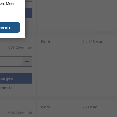
ken. Meer
voegen
sheets
geren
Block
2 x 115 V ac
€ 53,02/eenheid
voegen
sheets
Block
230 V ac
€ 46,13/eenheid