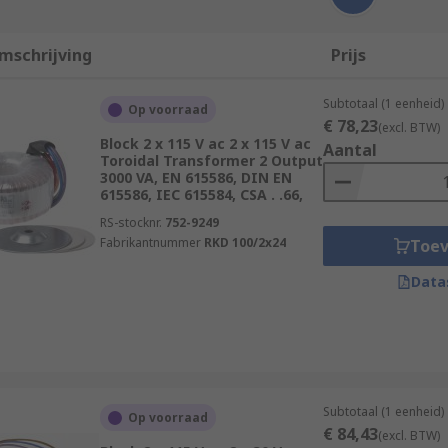
mschrijving
Prijs
Subtotaal (1 eenheid)
Op voorraad
€ 78,23
(excl. BTW)
Block 2 x 115 V ac 2 x 115 V ac
Aantal
Toroidal Transformer 2 Output
3000 VA, EN 615586, DIN EN
615586, IEC 615584, CSA . .66,
RS-stocknr.
752-9249
Fabrikantnummer
RKD 100/2x24
Toe
Data
Subtotaal (1 eenheid)
Op voorraad
€ 84,43
(excl. BTW)