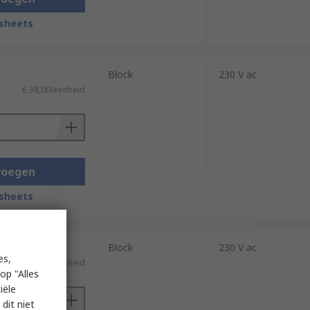
sheets
Block
230 V ac
€ 38,00/eenheid
voegen
sheets
Block
230 V ac
es,
€ 46,13/eenheid
op "Alles
iële
dit niet