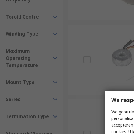
Toroid Centre
Winding Type
Maximum
Operating
Temperature
Mount Type
Series
We resp
We gebruike
Termination Type
personalisa
accepteren"
cookies. U 
Standards/Approva