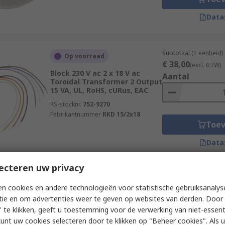
Data
Subtotaal (1 eenheid)
Op voorraad
€ 38,00
(excl. BTW)
Block 230 V ac 2 x 18 V ac
Aantal
Toroidal Transformer 2 Output
15 VA, UL, RoHS, cURus, EAC
RS-stocknr.
752-9270
Fabrikantnummer
RKD 15/2x18
Toe
Data
ecteren uw privacy
Subtotaal (1 eenheid)
Op voorraad
n cookies en andere technologieën voor statistische gebruiksanalys
€ 46,13
(excl. BTW)
tie en om advertenties weer te geven op websites van derden. Door 
Block 230 V ac 2 x 24 V ac
Aantal
Toroidal Transformer 2 Output
 te klikken, geeft u toestemming voor de verwerking van niet-essent
40 VA, RoHS, UL, EAC, cURus
kunt uw cookies selecteren door te klikken op "Beheer cookies". Als u 