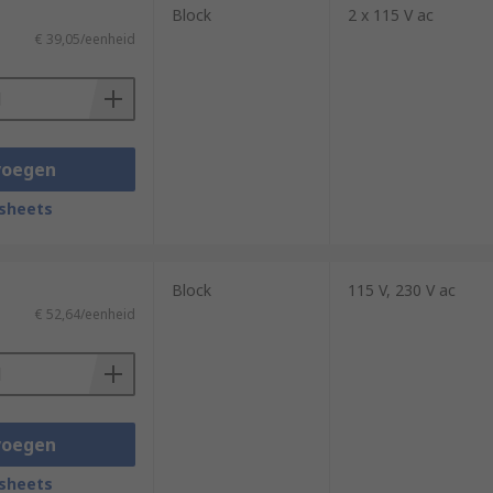
Block
2 x 115 V ac
€ 39,05/eenheid
voegen
sheets
Block
115 V, 230 V ac
€ 52,64/eenheid
voegen
sheets