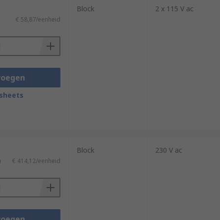
Block
2 x 115 V ac
€ 58,87/eenheid
voegen
sheets
Block
230 V ac
)
€ 414,12/eenheid
voegen