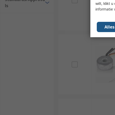
wilt, klikt
ls
informatie 
Alle