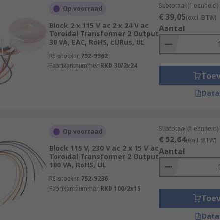
Subtotaal (1 eenheid)
Op voorraad
€ 39,05
(excl. BTW)
Block 2 x 115 V ac 2 x 24 V ac
Aantal
Toroidal Transformer 2 Output
30 VA, EAC, RoHS, cURus, UL
RS-stocknr.
752-9362
Fabrikantnummer
RKD 30/2x24
Toe
Data
Subtotaal (1 eenheid)
Op voorraad
€ 52,64
(excl. BTW)
Block 115 V, 230 V ac 2 x 15 V ac
Aantal
Toroidal Transformer 2 Output
100 VA, RoHS, UL
RS-stocknr.
752-9236
Fabrikantnummer
RKD 100/2x15
Toe
Data