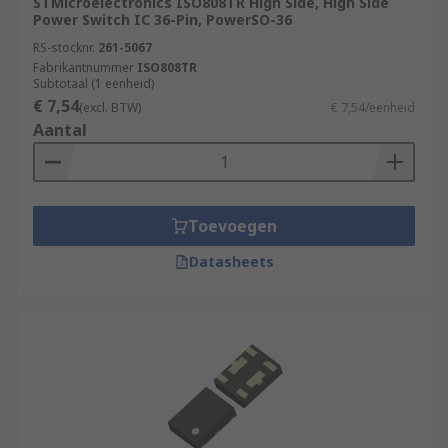
STMicroelectronics ISO808TR High Side, High Side
Power Switch IC 36-Pin, PowerSO-36
RS-stocknr.
261-5067
Fabrikantnummer
ISO808TR
Subtotaal (1 eenheid)
€ 7,54
(excl. BTW)
€ 7,54/eenheid
Aantal
Toevoegen
Datasheets