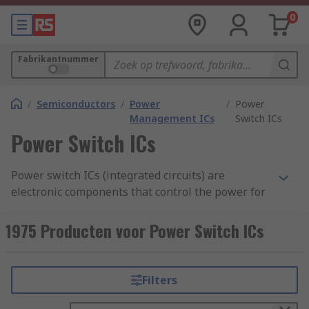
0
Fabrikantnummer
/
Semiconductors
/
Power
/
Power
Management ICs
Switch ICs
Power Switch ICs
Power switch ICs (integrated circuits) are
electronic components that control the power for
another device within the circuit. They are used
to enable or disable a power rail. Power switches
1975 Producten voor Power Switch ICs
are often used to control the current to a USB
connector to prevent short-circuiting. These
switches provide protection for circuits which
Filters
may experience overload or high operating
temperatures. Load switches are active whenever