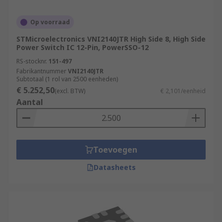
Op voorraad
STMicroelectronics VNI2140JTR High Side 8, High Side
Power Switch IC 12-Pin, PowerSSO-12
RS-stocknr.
151-497
Fabrikantnummer
VNI2140JTR
Subtotaal (1 rol van 2500 eenheden)
€ 5.252,50
(excl. BTW)
€ 2,101/eenheid
Aantal
Toevoegen
Datasheets