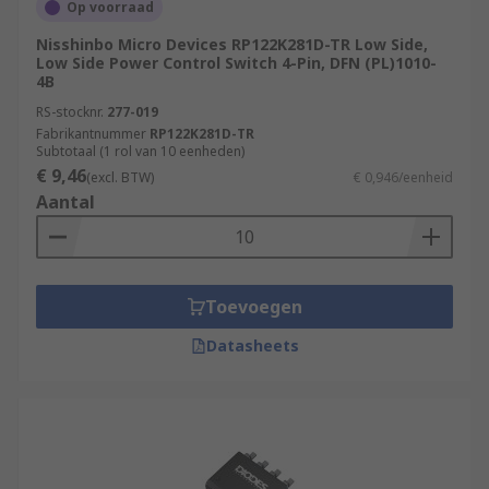
Op voorraad
Nisshinbo Micro Devices RP122K281D-TR Low Side,
Low Side Power Control Switch 4-Pin, DFN (PL)1010-
4B
RS-stocknr.
277-019
Fabrikantnummer
RP122K281D-TR
Subtotaal (1 rol van 10 eenheden)
€ 9,46
(excl. BTW)
€ 0,946/eenheid
Aantal
Toevoegen
Datasheets