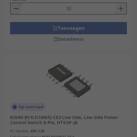
also play a big role in the “Smart Home” products.
An Intelligent power switch combines multiple
actions into a single process. They are used in
PAC (Programmable Automation Controller), CNC
Toevoegen
(Computer Numerical Control) & PLC
Datasheets
(Programmable Logic Controller), robotics,
agricultural systems, security systems & used in
green energy, like wind turbines.
Op voorraad
ROHM BV1LD160EFJ-CE2 Low Side, Low Side Power
Control Switch 8-Pin, HTSOP-J8
RS-stocknr.
265-120