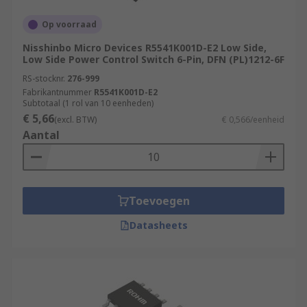
Op voorraad
Nisshinbo Micro Devices R5541K001D-E2 Low Side,
Low Side Power Control Switch 6-Pin, DFN (PL)1212-6F
RS-stocknr.
276-999
Fabrikantnummer
R5541K001D-E2
Subtotaal (1 rol van 10 eenheden)
€ 5,66
(excl. BTW)
€ 0,566/eenheid
Aantal
Toevoegen
Datasheets