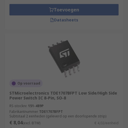
Toevoegen
Datasheets
Op voorraad
STMicroelectronics TDE1707BFPT Low Side/High Side
Power Switch IC 8-Pin, SO-8
RS-stocknr.
151-489P
Fabrikantnummer
TDE1707BFPT
Subtotaal 2 eenheden (geleverd op een doorlopende strip)
€ 8,04
(excl. BTW)
€ 4,02/eenheid