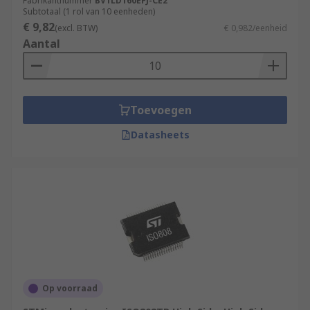
Fabrikantnummer
BV1LD160EFJ-CE2
Subtotaal (1 rol van 10 eenheden)
€ 9,82
(excl. BTW)
€ 0,982/eenheid
Aantal
Toevoegen
Datasheets
Op voorraad