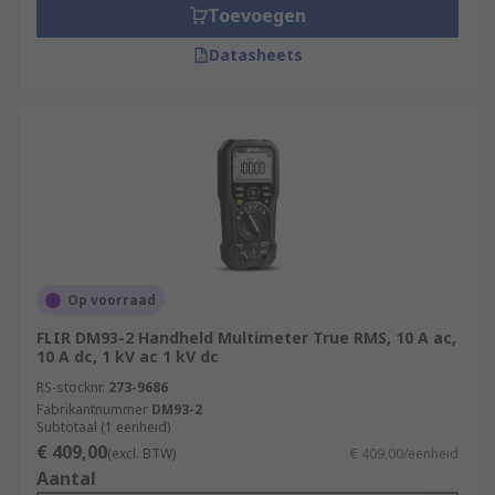
Toevoegen
Datasheets
Op voorraad
FLIR DM93-2 Handheld Multimeter True RMS, 10 A ac,
10 A dc, 1 kV ac 1 kV dc
RS-stocknr.
273-9686
Fabrikantnummer
DM93-2
Subtotaal (1 eenheid)
€ 409,00
(excl. BTW)
€ 409,00/eenheid
Aantal