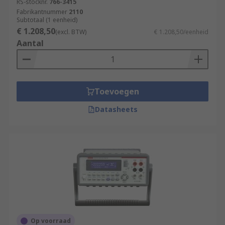
RS-stocknr.
766-3415
Fabrikantnummer
2110
Subtotaal (1 eenheid)
€ 1.208,50
(excl. BTW)
€ 1.208,50/eenheid
Aantal
Toevoegen
Datasheets
Op voorraad