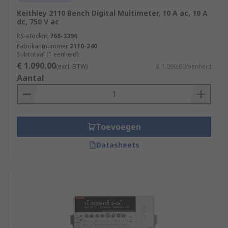
Keithley 2110 Bench Digital Multimeter, 10 A ac, 10 A
dc, 750 V ac
RS-stocknr.
768-3396
Fabrikantnummer
2110-240
Subtotaal (1 eenheid)
€ 1.090,00
(excl. BTW)
€ 1.090,00/eenheid
Aantal
Toevoegen
Datasheets