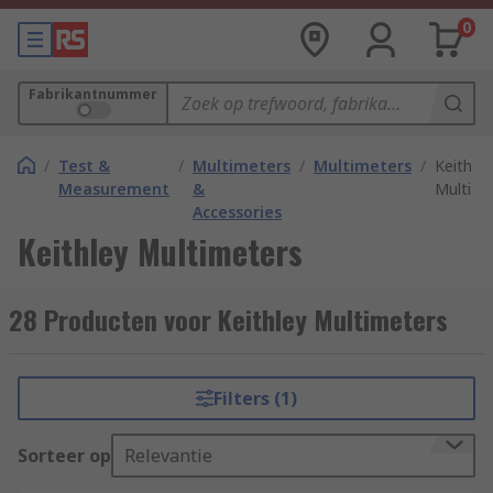
0
Fabrikantnummer
/
Test &
/
Multimeters
/
Multimeters
/
Keithley
Measurement
&
Multime
Accessories
Keithley Multimeters
28 Producten voor Keithley Multimeters
Filters (1)
Sorteer op
Relevantie